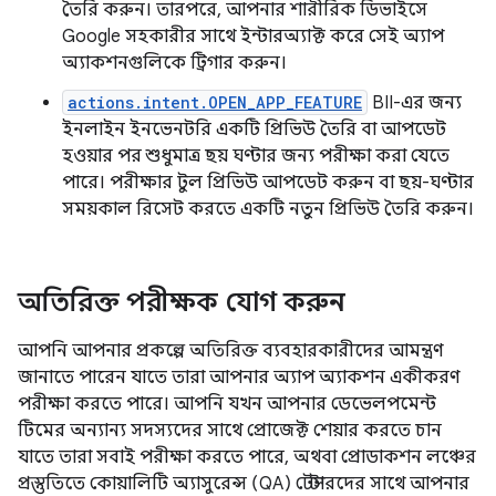
তৈরি করুন। তারপরে, আপনার শারীরিক ডিভাইসে
Google সহকারীর সাথে ইন্টারঅ্যাক্ট করে সেই অ্যাপ
অ্যাকশনগুলিকে ট্রিগার করুন।
actions.intent.OPEN_APP_FEATURE
BII-এর জন্য
ইনলাইন ইনভেনটরি একটি প্রিভিউ তৈরি বা আপডেট
হওয়ার পর শুধুমাত্র ছয় ঘণ্টার জন্য পরীক্ষা করা যেতে
পারে। পরীক্ষার টুল প্রিভিউ আপডেট করুন বা ছয়-ঘণ্টার
সময়কাল রিসেট করতে একটি নতুন প্রিভিউ তৈরি করুন।
অতিরিক্ত পরীক্ষক যোগ করুন
আপনি আপনার প্রকল্পে অতিরিক্ত ব্যবহারকারীদের আমন্ত্রণ
জানাতে পারেন যাতে তারা আপনার অ্যাপ অ্যাকশন একীকরণ
পরীক্ষা করতে পারে। আপনি যখন আপনার ডেভেলপমেন্ট
টিমের অন্যান্য সদস্যদের সাথে প্রোজেক্ট শেয়ার করতে চান
যাতে তারা সবাই পরীক্ষা করতে পারে, অথবা প্রোডাকশন লঞ্চের
প্রস্তুতিতে কোয়ালিটি অ্যাসুরেন্স (QA) টেস্টারদের সাথে আপনার