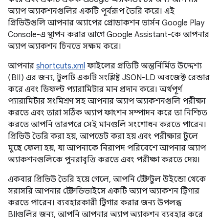
অ্যাপ অ্যাকশনগুলির একটি পূর্বরূপ তৈরি করে। এই
প্রিভিউগুলি আপনার অ্যাপের প্রোডাকশন ভার্সন Google Play
Console-এ স্থাপন করার আগে Google Assistant-কে আপনার
অ্যাপ অ্যাকশন চিনতে সক্ষম করে।
আপনার
shortcuts.xml
ফাইলের প্রতিটি অন্তর্নির্মিত উদ্দেশ্য
(BII) এর জন্য, টুলটি একটি সংশ্লিষ্ট JSON-LD অবজেক্ট রেন্ডার
করে এবং ডিফল্ট প্যারামিটার মান প্রদান করে। অর্থপূর্ণ
প্যারামিটার সংমিশ্রণ সহ আপনার অ্যাপ অ্যাকশনগুলি পরীক্ষা
করতে এবং তারা সঠিক অ্যাপ ফাংশন সম্পাদন করে তা নিশ্চিত
করতে আপনি তারপরে সেই মানগুলি সংশোধন করতে পারেন।
প্রিভিউ তৈরি করা হয়, আপডেট করা হয় এবং পরীক্ষার টুলে
মুছে ফেলা হয়, যা আপনাকে নিরাপদ পরিবেশে আপনার অ্যাপ
অ্যাকশনগুলিকে পুনরাবৃত্তি করতে এবং পরীক্ষা করতে দেয়।
একবার প্রিভিউ তৈরি হয়ে গেলে, আপনি টেস্ট টুল উইন্ডো থেকে
সরাসরি আপনার টেস্ট ডিভাইসে একটি অ্যাপ অ্যাকশন ট্রিগার
করতে পারেন। ব্যবহারকারী ট্রিগার করার জন্য উপলব্ধ
BIIগুলির জন্য, আপনি আপনার অ্যাপ অ্যাকশন ব্যবহার করে