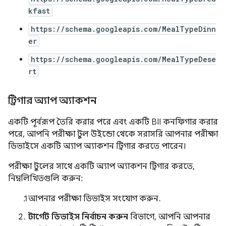
kfast
https://schema.googleapis.com/MealTypeDinn
er
https://schema.googleapis.com/MealTypeDese
rt
ট্রিগার অ্যাপ অ্যাকশন
একটি পূর্বরূপ তৈরি করার পরে এবং একটি BII কনফিগার করার
পরে, আপনি পরীক্ষা টুল উইন্ডো থেকে সরাসরি আপনার পরীক্ষা
ডিভাইসে একটি অ্যাপ অ্যাকশন ট্রিগার করতে পারেন।
পরীক্ষা টুলের সাথে একটি অ্যাপ অ্যাকশন ট্রিগার করতে,
নিম্নলিখিতগুলি করুন:
আপনার পরীক্ষা ডিভাইস সংযোগ করুন.
টার্গেট ডিভাইস নির্বাচন করুন
বিভাগে, আপনি আপনার