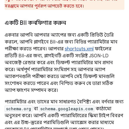
সরঞ্জামে আপনার পূর্বরূপ আপডেট করতে হবে।
একটি BII কনফিগার করুন
একবার আপনি আপনার অ্যাপের জন্য একটি প্রিভিউ তৈরি
করলে, আপনি প্লাগইনে BII-এর জন্য বিভিন্ন প্যারামিটার মান
পরীক্ষা করতে পারেন। আপনার
shortcuts.xml
ফাইলের
প্রতিটি BII-এর জন্য, প্লাগইনটি একটি সংশ্লিষ্ট JSON-LD
অবজেক্ট রেন্ডার করে এবং ডিফল্ট প্যারামিটার মান প্রদান
করে। অর্থপূর্ণ প্যারামিটার সংমিশ্রণ সহ আপনার অ্যাপ
অ্যাকশনগুলি পরীক্ষা করতে আপনি সেই ডিফল্ট মানগুলি
সংশোধন করতে পারেন এবং নিশ্চিত করুন যে তারা সঠিক
অ্যাপ ফাংশন সম্পাদন করে।
প্যারামিটার এবং তাদের মান সাধারণত বৈশিষ্ট্য এবং বর্ণনার জন্য
schema.org
বা
schema.googleapis.com
কাঠামো
অনুসরণ করে। আপনি একটি প্যারামিটারের স্কিমা টাইপ বিবরণ
এবং এর উচ্চ-স্তরের পরামিতিগুলি অ্যাক্সেস করার মাধ্যমে