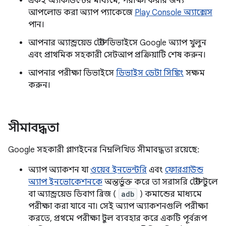
একই অ্যাকাউন্টের মাধ্যমে, পরীক্ষা করার জন্য
আপলোড করা অ্যাপ প্যাকেজে
Play Console অ্যাক্সেস
পান।
আপনার অ্যান্ড্রয়েড টেস্ট ডিভাইসে Google অ্যাপ খুলুন
এবং প্রাথমিক সহকারী সেটআপ প্রক্রিয়াটি শেষ করুন।
আপনার পরীক্ষা ডিভাইসে
ডিভাইস ডেটা সিঙ্কিং
সক্ষম
করুন।
সীমাবদ্ধতা
Google সহকারী প্লাগইনের নিম্নলিখিত সীমাবদ্ধতা রয়েছে:
অ্যাপ অ্যাকশন যা
ওয়েব ইনভেন্টরি
এবং
ফোরগ্রাউন্ড
অ্যাপ ইনভোকেশনকে
অন্তর্ভুক্ত করে তা সরাসরি টেস্ট টুলে
বা অ্যান্ড্রয়েড ডিবাগ ব্রিজ (
adb
) কমান্ডের মাধ্যমে
পরীক্ষা করা যাবে না। সেই অ্যাপ অ্যাকশনগুলি পরীক্ষা
করতে, প্রথমে পরীক্ষা টুল ব্যবহার করে একটি পূর্বরূপ