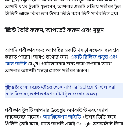
আপনি যখন টুলটি খুলবেন, আপনার একটি সক্রিয় পরীক্ষা টুল
প্রিভিউ আছে কিনা তার উপর ভিত্তি করে ভিউ পরিবর্তিত হয়।
প্রিভিউ তৈরি করুন
,
আপডেট করুন এবং মুছুন
আপনি পরীক্ষার জন্য অ্যাপটির একটি খসড়া সংস্করণ ব্যবহার
করতে পারেন। আরও তথ্যের জন্য,
একটি রিলিজ প্রস্তুত এবং
রোল আউট
দেখুন। পর্যালোচনার জন্য জমা দেওয়ার আগে
আপনার অ্যাপটি খসড়া মোডে পরীক্ষা করুন।
দ্রষ্টব্য:
অ্যান্ড্রয়েড স্টুডিও থেকে আপনার ডিভাইসে ইনস্টল করা
অ্যাপ বিল্ড সহ অ্যাপ অ্যাকশন টেস্ট টুল ব্যবহার করুন।
পরীক্ষার টুলটি আপনার Google অ্যাকাউন্ট এবং অ্যাপ
প্যাকেজের নামের (
অ্যাপ্লিকেশন আইডি
) উপর ভিত্তি করে
প্রিভিউ তৈরি করে, যাতে আপনি একই Google অ্যাকাউন্ট দিয়ে