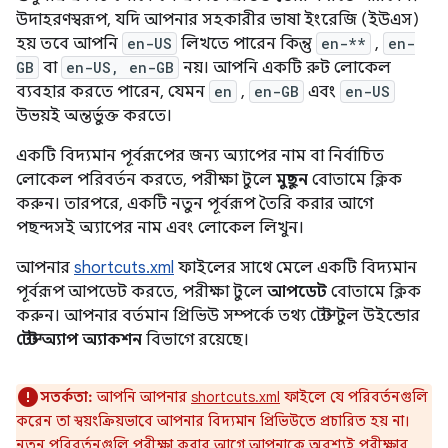
উদাহরণস্বরূপ, যদি আপনার সহকারীর ভাষা ইংরেজি (ইউএস)
হয় তবে আপনি
en-US
লিখতে পারেন কিন্তু
en-**
,
en-
GB
বা
en-US, en-GB
নয়। আপনি একটি রুট লোকেল
ব্যবহার করতে পারেন, যেমন
en
,
en-GB
এবং
en-US
উভয়ই অন্তর্ভুক্ত করতে।
একটি বিদ্যমান পূর্বরূপের জন্য অ্যাপের নাম বা নির্বাচিত
লোকেল পরিবর্তন করতে, পরীক্ষা টুলে
মুছুন
বোতামে ক্লিক
করুন। তারপরে, একটি নতুন পূর্বরূপ তৈরি করার আগে
পছন্দসই অ্যাপের নাম এবং লোকেল লিখুন।
আপনার
shortcuts.xml
ফাইলের সাথে মেলে একটি বিদ্যমান
পূর্বরূপ আপডেট করতে, পরীক্ষা টুলে
আপডেট
বোতামে ক্লিক
করুন। আপনার বর্তমান প্রিভিউ সম্পর্কে তথ্য টেস্ট টুল উইন্ডোর
টেস্ট অ্যাপ অ্যাকশন
বিভাগে রয়েছে।
সতর্কতা:
আপনি আপনার
shortcuts.xml
ফাইলে যে পরিবর্তনগুলি
করেন তা স্বয়ংক্রিয়ভাবে আপনার বিদ্যমান প্রিভিউতে প্রচারিত হয় না।
নতুন পরিবর্তনগুলি পরীক্ষা করার আগে আপনাকে অবশ্যই পরীক্ষার