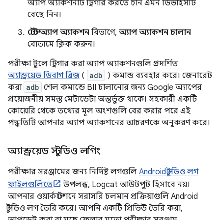
অ্যাপ অ্যাকশনটি ট্রিগার করতে চান এমন ডিভাইসটি
বেছে নিন।
টেস্ট অ্যাপ অ্যাকশন
বিভাগে,
অ্যাপ অ্যাকশন চালান
বোতামে ক্লিক করুন।
পরীক্ষা টুলে ট্রিগার করা অ্যাপ অ্যাকশনগুলি প্রদর্শিত
অ্যান্ড্রয়েড ডিবাগ ব্রিজ
(
adb
) কমান্ড ব্যবহার করে। জেনারেট
করা
adb
শেল কমান্ডে BII চালানোর জন্য Google অ্যাপের
প্রয়োজনীয় সমস্ত মেটাডেটা অন্তর্ভুক্ত থাকে। সহকারী একটি
কোয়েরি থেকে তথ্যের মূল অংশগুলি বের করার পরে এই
পদ্ধতিটি আপনার অ্যাপ অ্যাকশনের আচরণকে অনুকরণ করে।
অ্যান্ড্রয়েড স্টুডিও লগিং
পরীক্ষার সরঞ্জামের জন্য নির্দিষ্ট লগগুলি
Android স্টুডিও লগ
ফাইলগুলিতে
উপলব্ধ, Logcat আউটপুট হিসাবে নয়।
আপনার ওয়ার্কস্টেশনে সরাসরি চলমান প্রক্রিয়াগুলি Android
স্টুডিও লগ তৈরি করে। আপনি একটি প্রিভিউ তৈরি করা,
আপডেট করা বা মুছে ফেলার মতো পরীক্ষার সরঞ্জাম