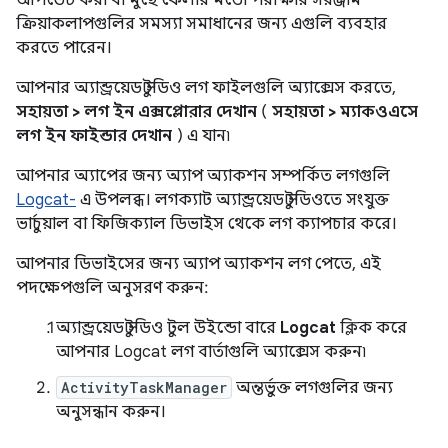
ক্রিয়াকলাপগুলির সমস্যা সমাধানের জন্য এগুলি ব্যবহার
করতে পারেন।
আপনার অ্যান্ড্রয়েড স্টুডিও লগ ফাইলগুলি অ্যাক্সেস করতে,
সহায়তা > লগ ইন এক্সপ্লোরার দেখান
(
সহায়তা > ম্যাকওএসে
লগ ইন ফাইন্ডার দেখান
) এ যান৷
আপনার অ্যাপের জন্য অ্যাপ অ্যাকশন সম্পর্কিত লগগুলি
Logcat-
এ উপলব্ধ। লগক্যাট অ্যান্ড্রয়েড স্টুডিওতে সংযুক্ত
ভার্চুয়াল বা ফিজিক্যাল ডিভাইস থেকে লগ ক্যাপচার করে।
আপনার ডিভাইসের জন্য অ্যাপ অ্যাকশন লগ পেতে, এই
পদক্ষেপগুলি অনুসরণ করুন:
অ্যান্ড্রয়েড স্টুডিও টুল উইন্ডো বারে
Logcat
ক্লিক করে
আপনার Logcat লগ বার্তাগুলি অ্যাক্সেস করুন৷
ActivityTaskManager
অন্তর্ভুক্ত লগগুলির জন্য
অনুসন্ধান করুন।