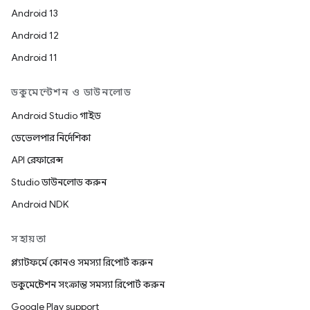
Android 13
Android 12
Android 11
ডকুমেন্টেশন ও ডাউনলোড
Android Studio গাইড
ডেভেলপার নির্দেশিকা
API রেফারেন্স
Studio ডাউনলোড করুন
Android NDK
সহায়তা
প্ল্যাটফর্মে কোনও সমস্যা রিপোর্ট করুন
ডকুমেন্টেশন সংক্রান্ত সমস্যা রিপোর্ট করুন
Google Play support