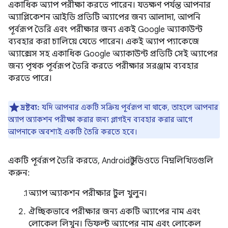
একাধিক অ্যাপ পরীক্ষা করতে পারেন। যতক্ষণ পর্যন্ত আপনার
অ্যাপ্লিকেশন আইডি প্রতিটি অ্যাপের জন্য আলাদা, আপনি
পূর্বরূপ তৈরি এবং পরীক্ষার জন্য একই Google অ্যাকাউন্ট
ব্যবহার করা চালিয়ে যেতে পারেন। একই অ্যাপ প্যাকেজে
অ্যাক্সেস সহ একাধিক Google অ্যাকাউন্ট প্রতিটি সেই অ্যাপের
জন্য পৃথক পূর্বরূপ তৈরি করতে পরীক্ষার সরঞ্জাম ব্যবহার
করতে পারে।
দ্রষ্টব্য:
যদি আপনার একটি সক্রিয় পূর্বরূপ না থাকে, তাহলে আপনার
অ্যাপ অ্যাকশন পরীক্ষা করার জন্য প্লাগইন ব্যবহার করার আগে
আপনাকে অবশ্যই একটি তৈরি করতে হবে।
একটি পূর্বরূপ তৈরি করতে, Android স্টুডিওতে নিম্নলিখিতগুলি
করুন:
অ্যাপ অ্যাকশন পরীক্ষার টুল খুলুন।
ঐচ্ছিকভাবে পরীক্ষার জন্য একটি অ্যাপের নাম এবং
লোকেল লিখুন। ডিফল্ট অ্যাপের নাম এবং লোকেল