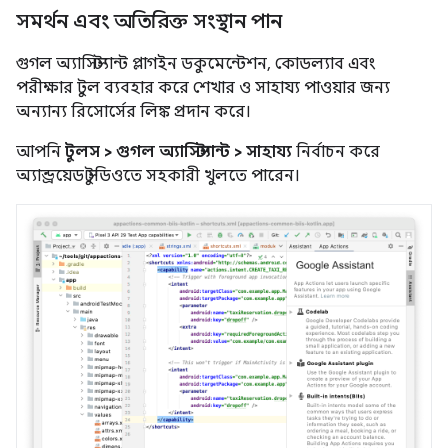
সমর্থন এবং অতিরিক্ত সংস্থান পান
গুগল অ্যাসিস্ট্যান্ট প্লাগইন ডকুমেন্টেশন, কোডল্যাব এবং
পরীক্ষার টুল ব্যবহার করে শেখার ও সাহায্য পাওয়ার জন্য
অন্যান্য রিসোর্সের লিঙ্ক প্রদান করে।
আপনি
টুলস > গুগল অ্যাসিস্ট্যান্ট > সাহায্য
নির্বাচন করে
অ্যান্ড্রয়েড স্টুডিওতে সহকারী খুলতে পারেন।