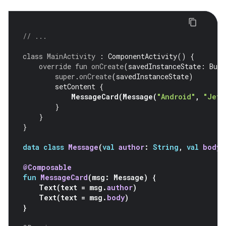
// ...
class
MainActivity
:
ComponentActivity
()
{
override
fun
onCreate
(
savedInstanceState
:
Bund
super
.
onCreate
(
savedInstanceState
)
setContent
{
MessageCard
(
Message
(
"Android"
,
"Jetp
}
}
}
data
class
Message
(
val
author
:
String
,
val
body
:
@Composable
fun
MessageCard
(
msg
:
Message
)
{
Text
(
text
=
msg
.
author
)
Text
(
text
=
msg
.
body
)
}