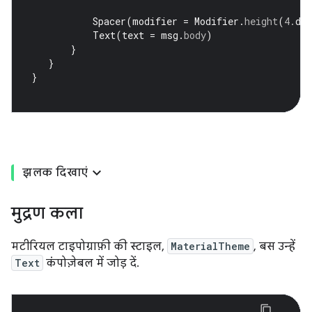
Spacer
(
modifier
=
Modifier
.
height
(
4.
dp
Text
(
text
=
msg
.
body
)
}
}
}
झलक दिखाएं
मुद्रण कला
मटीरियल टाइपोग्राफ़ी की स्टाइल,
MaterialTheme
, बस उन्हें
Text
कंपोज़ेबल में जोड़ दें.