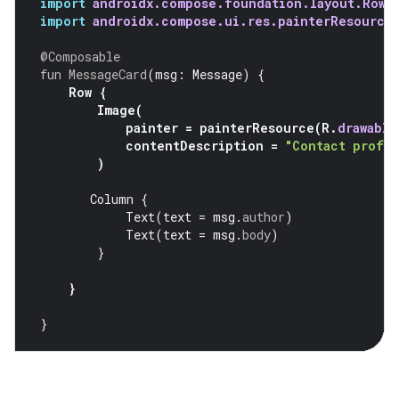
import
androidx.compose.foundation.layout.Row
import
androidx.compose.ui.res.painterResource
@Composable
fun
MessageCard
(
msg
:
Message
)
{
Row
{
Image
(
painter
=
painterResource
(
R
.
drawable
contentDescription
=
"Contact profil
)
Column
{
Text
(
text
=
msg
.
author
)
Text
(
text
=
msg
.
body
)
}
}
}