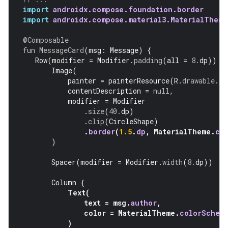
import
androidx.compose.foundation.border
import
androidx.compose.material3.MaterialTheme
@Composable
fun
MessageCard
(
msg
:
Message
)
{
Row
(
modifier
=
Modifier
.
padding
(
all
=
8.
dp
))
{
Image
(
painter
=
painterResource
(
R
.
drawable
.
pr
contentDescription
=
null
,
modifier
=
Modifier
.
size
(
40.
dp
)
.
clip
(
CircleShape
)
.
border
(
1.5
.
dp
,
MaterialTheme
.
co
)
Spacer
(
modifier
=
Modifier
.
width
(
8.
dp
))
Column
{
Text
(
text
=
msg
.
author
,
color
=
MaterialTheme
.
colorSchem
)