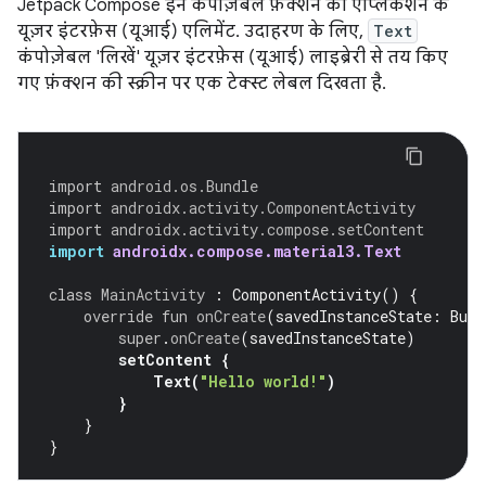
Jetpack Compose इन कंपोज़ेबल फ़ंक्शन को ऐप्लिकेशन के
यूज़र इंटरफ़ेस (यूआई) एलिमेंट. उदाहरण के लिए,
Text
कंपोज़ेबल 'लिखें' यूज़र इंटरफ़ेस (यूआई) लाइब्रेरी से तय किए
गए फ़ंक्शन की स्क्रीन पर एक टेक्स्ट लेबल दिखता है.
import
android.os.Bundle
import
androidx.activity.ComponentActivity
import
androidx.activity.compose.setContent
import
androidx.compose.material3.Text
class
MainActivity
:
ComponentActivity
()
{
override
fun
onCreate
(
savedInstanceState
:
Bund
super
.
onCreate
(
savedInstanceState
)
setContent
{
Text
(
"Hello world!"
)
}
}
}