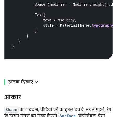
Spacer
(
modifier
=
Modifier
.
height
(
4.
dp
Text
(
text
=
msg
.
body
,
style
=
MaterialTheme
.
typography
.
)
}
}
}
झलक दिखाएं
आकार
Shape
की मदद से, वीडियो को फ़ाइनल टच दें. सबसे पहले, रैप
के दौरान मैसेज का मुख्य हिस्सा
Surface
कंपोज़ेबल. ऐसा