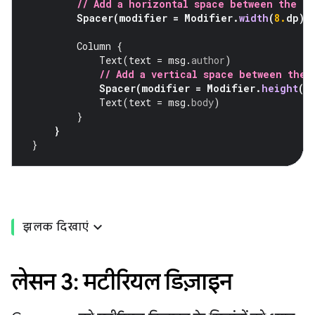
// Add a horizontal space between the i
Spacer
(
modifier
=
Modifier
.
width
(
8.
dp
))
Column
{
Text
(
text
=
msg
.
author
)
// Add a vertical space between the 
Spacer
(
modifier
=
Modifier
.
height
(
4
Text
(
text
=
msg
.
body
)
}
}
}
झलक दिखाएं
लेसन 3: मटीरियल डिज़ाइन