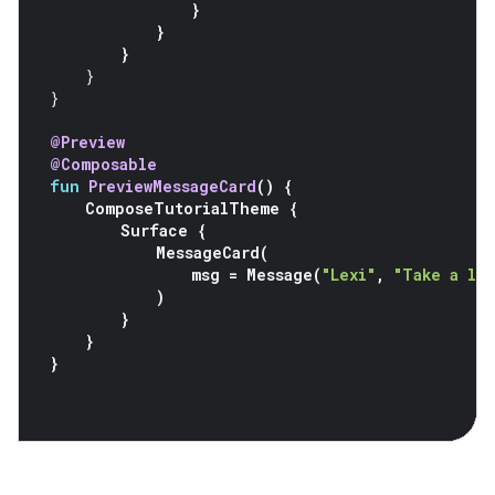
}
}
}
}
}
@Preview
@Composable
fun
PreviewMessageCard
()
{
ComposeTutorialTheme
{
Surface
{
MessageCard
(
msg
=
Message
(
"Lexi"
,
"Take a lo
)
}
}
}