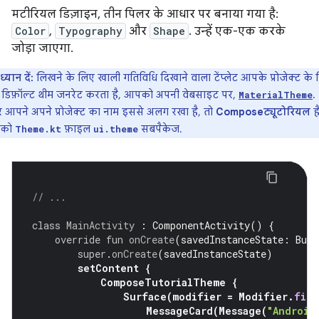
मटीरियल डिज़ाइन, तीन पिलर के आधार पर बनाया गया है:
Color
,
Typography
और
Shape
. उन्हें एक-एक करके
जोड़ा जाएगा.
ध्यान दें:
लिखने के लिए खाली गतिविधि दिखाने वाला टेंप्लेट आपके प्रोजेक्ट के
डिफ़ॉल्ट थीम जनरेट करता है, आपको अपनी वेबसाइट पर,
.
MaterialTheme
 आपने अपने प्रोजेक्ट का नाम इससे अलग रखा है, तो
Composeट्यूटोरियल
है
को
फ़ाइल
सबपैकेज.
Theme.kt
ui.theme
// ...
class
MainActivity
:
ComponentActivity
()
{
override
fun
onCreate
(
savedInstanceState
:
Bund
super
.
onCreate
(
savedInstanceState
)
setContent
{
ComposeTutorialTheme
{
Surface
(
modifier
=
Modifier
.
fill
MessageCard
(
Message
(
"Android