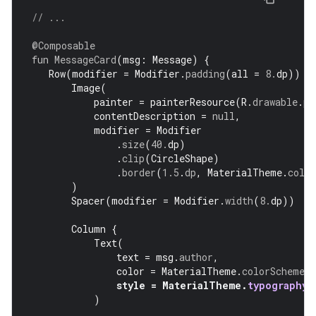
// ...
@Composable
fun
MessageCard
(
msg
:
Message
)
{
Row
(
modifier
=
Modifier
.
padding
(
all
=
8.
dp
))
{
Image
(
painter
=
painterResource
(
R
.
drawable
.
pr
contentDescription
=
null
,
modifier
=
Modifier
.
size
(
40.
dp
)
.
clip
(
CircleShape
)
.
border
(
1.5
.
dp
,
MaterialTheme
.
colo
)
Spacer
(
modifier
=
Modifier
.
width
(
8.
dp
))
Column
{
Text
(
text
=
msg
.
author
,
color
=
MaterialTheme
.
colorScheme
.
s
style
=
MaterialTheme
.
typography
.
)