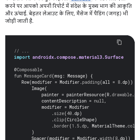
करने पर आपको अपनी रिपोर्ट में संदेश के मुख्य भाग की आकृति
और ऊंचाई. बेहतर लेआउट के लिए, मैसेज में पैडिंग (जगह) भी
जोड़ी जाती है.
// ...
import
androidx.compose.material3.Surface
@Composable
fun
MessageCard
(
msg
:
Message
)
{
Row
(
modifier
=
Modifier
.
padding
(
all
=
8.
dp
))
{
Image
(
painter
=
painterResource
(
R
.
drawable
.
pr
contentDescription
=
null
,
modifier
=
Modifier
.
size
(
40.
dp
)
.
clip
(
CircleShape
)
.
border
(
1.5
.
dp
,
MaterialTheme
.
colo
)
Spacer
(
modifier
=
Modifier
.
width
(
8.
dp
))