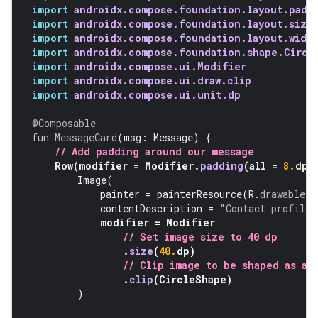
import
androidx.compose.foundation.layout.padd
import
androidx.compose.foundation.layout.size
import
androidx.compose.foundation.layout.widt
import
androidx.compose.foundation.shape.Circl
import
androidx.compose.ui.Modifier
import
androidx.compose.ui.draw.clip
import
androidx.compose.ui.unit.dp
@Composable
fun
MessageCard
(
msg
:
Message
)
{
// Add padding around our message
Row
(
modifier
=
Modifier
.
padding
(
all
=
8.
dp
)
Image
(
painter
=
painterResource
(
R
.
drawable
.
p
contentDescription
=
"Contact profile 
modifier
=
Modifier
// Set image size to 40 dp
.
size
(
40.
dp
)
// Clip image to be shaped as a 
.
clip
(
CircleShape
)
)