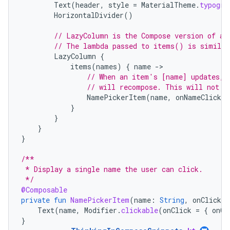
Text
(
header
,
style
=
MaterialTheme
.
typogra
HorizontalDivider
()
// LazyColumn is the Compose version of a 
// The lambda passed to items() is similar
LazyColumn
{
items
(
names
)
{
name
-
// When an item's [name] updates, 
// will recompose. This will not r
NamePickerItem
(
name
,
onNameClicked
}
}
}
}
/**
 * Display a single name the user can click.
 */
@Composable
private
fun
NamePickerItem
(
name
:
String
,
onClicked
Text
(
name
,
Modifier
.
clickable
(
onClick
=
{
onCl
}