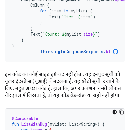
Column
{
for
(
item
in
myList
)
{
Text
(
"Item: 
$
item
"
)
}
}
Text
(
"Count: 
${
myList
.
size
}
"
)
}
}
ThinkingInComposeSnippets
.
kt
इस कोड का कोई साइड इफ़ेक्ट नहीं होता. यह इनपुट सूची को
यूज़र इंटरफ़ेस (यूआई) में बदलता है. यह छोटी सूची दिखाने के
लिए, बहुत अच्छा कोड है. हालांकि, अगर फ़ंक्शन किसी लोकल
वैरिएबल में लिखता है, तो यह कोड थ्रेड-सेफ़ या सही नहीं होगा:
@Composable
fun
ListWithBug
(
myList
:
List<String>
)
{
var
items
=
0