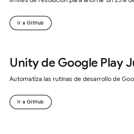
límites de resolución para ahorrar un 25% d
Ir a GitHub
Unity de Google Play 
Automatiza las rutinas de desarrollo de Goo
Ir a GitHub