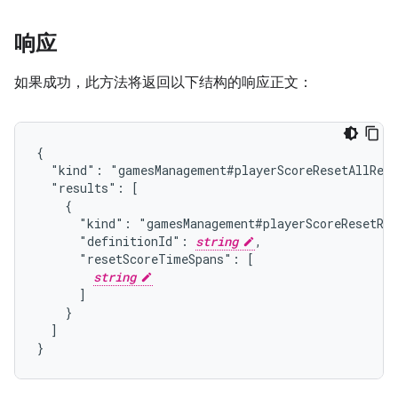
响应
如果成功，此方法将返回以下结构的响应正文：
{

  "kind": "gamesManagement#playerScoreResetAllResp
  "results": [

    {

      "kind": "gamesManagement#playerScoreResetRes
      "definitionId": 
string
,

      "resetScoreTimeSpans": [

string
      ]

    }

  ]

}