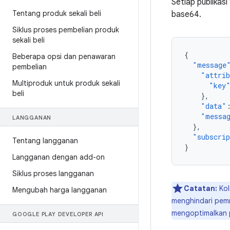
Setiap publikas
Tentang produk sekali beli
base64.
Siklus proses pembelian produk
sekali beli
{
Beberapa opsi dan penawaran
"message
pembelian
"attri
Multiproduk untuk produk sekali
"key
beli
},
"data"
"messa
LANGGANAN
},
"subscri
Tentang langganan
}
Langganan dengan add-on
Siklus proses langganan
Catatan:
Ko
Mengubah harga langganan
menghindari pemr
mengoptimalkan 
GOOGLE PLAY DEVELOPER API