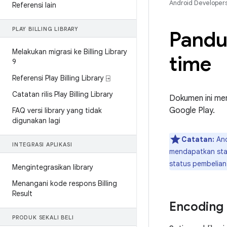
Android Developer
Referensi lain
PLAY BILLING LIBRARY
Pandua
Melakukan migrasi ke Billing Library
time
9
Referensi Play Billing Library ⍈
Catatan rilis Play Billing Library
Dokumen ini me
Google Play.
FAQ versi library yang tidak
digunakan lagi
Catatan:
And
INTEGRASI APLIKASI
mendapatkan stat
status pembelian
Mengintegrasikan library
Menangani kode respons Billing
Result
Encoding
PRODUK SEKALI BELI