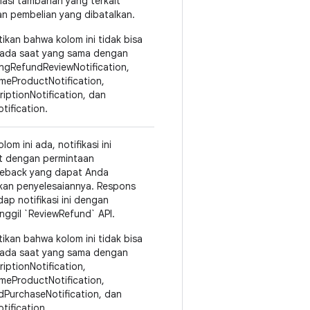
masi tambahan yang terkait
n pembelian yang dibatalkan.
tikan bahwa kolom ini tidak bisa
ada saat yang sama dengan
ngRefundReviewNotification,
meProductNotification,
riptionNotification, dan
tification.
olom ini ada, notifikasi ini
it dengan permintaan
eback yang dapat Anda
kan penyelesaiannya. Respons
dap notifikasi ini dengan
ggil `ReviewRefund` API.
tikan bahwa kolom ini tidak bisa
ada saat yang sama dengan
riptionNotification,
meProductNotification,
dPurchaseNotification, dan
tification.