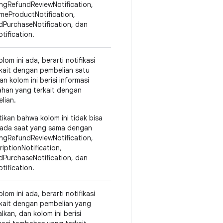
ngRefundReviewNotification,
meProductNotification,
dPurchaseNotification, dan
tification.
olom ini ada, berarti notifikasi
erkait dengan pembelian satu
dan kolom ini berisi informasi
han yang terkait dengan
lian.
tikan bahwa kolom ini tidak bisa
ada saat yang sama dengan
ngRefundReviewNotification,
riptionNotification,
dPurchaseNotification, dan
tification.
olom ini ada, berarti notifikasi
erkait dengan pembelian yang
lkan, dan kolom ini berisi