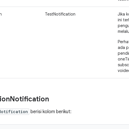
n
TestNotification
Jika k
ini te
penguj
melal
Perha
ada p
pendi
oneTi
subsc
voide
ion
Notification
Notification
berisi kolom berikut: