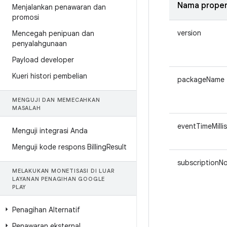
Nama proper
Menjalankan penawaran dan
promosi
version
Mencegah penipuan dan
penyalahgunaan
Payload developer
Kueri histori pembelian
packageName
MENGUJI DAN MEMECAHKAN
MASALAH
eventTimeMillis
Menguji integrasi Anda
Menguji kode respons Billing
Result
subscriptionNo
MELAKUKAN MONETISASI DI LUAR
LAYANAN PENAGIHAN GOOGLE
PLAY
Penagihan Alternatif
Penawaran eksternal