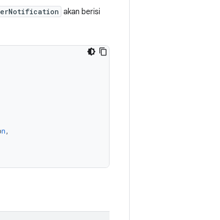
erNotification
akan berisi
o
n
,