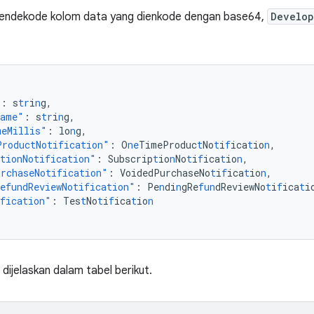
endekode kolom data yang dienkode dengan base64,
Develop
"
:
s
tr
i
n
g
,
Name"
:
s
tr
i
n
g
,
meMillis"
:
lo
n
g
,
ProductNotification"
:
O
ne
TimeProduc
t
No
t
i
f
ica
t
io
n
,
tionNotification"
:
Subscrip
t
io
n
No
t
i
f
ica
t
io
n
,
rchaseNotification"
:
VoidedPurchaseNo
t
i
f
ica
t
io
n
,
efundReviewNotification"
:
Pe
n
di
n
gRe
fun
dReviewNo
t
i
f
ica
t
i
fication"
:
Tes
t
No
t
i
f
ica
t
io
n
dijelaskan dalam tabel berikut.