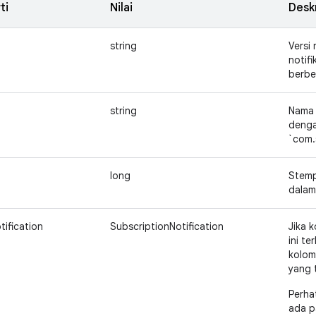
ti
Nilai
Deskr
string
Versi 
notifi
berbe
string
Nama 
dengan
`com.
long
Stemp
dalam
tification
SubscriptionNotification
Jika k
ini t
kolom
yang 
Perha
ada p