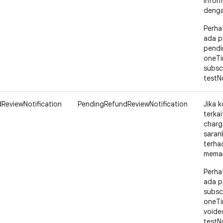
infor
denga
Perha
ada p
pendi
oneTi
subsc
testNo
ReviewNotification
PendingRefundReviewNotification
Jika k
terka
charg
saran
terha
meman
Perha
ada p
subsc
oneTi
voide
testNo