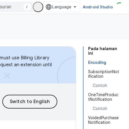
/
Android Studio
Pada halaman
ini
ust use Billing Library
Encoding
equest an extension until
SubscriptionNot
ification
Contoh
OneTimeProduc
tNotification
Contoh
VoidedPurchase
Notification