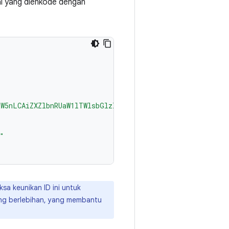
al yang dienkode dengan
aW5nLCAiZXZlbnRUaW1lTWlsbGlzIjogbG9uZywgIm9uZVRpbWVQcm9
"
ksa keunikan ID ini untuk
ang berlebihan, yang membantu