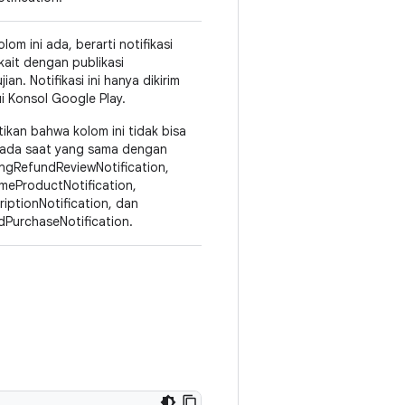
olom ini ada, berarti notifikasi
rkait dengan publikasi
ian. Notifikasi ini hanya dikirim
ui Konsol Google Play.
tikan bahwa kolom ini tidak bisa
ada saat yang sama dengan
ngRefundReviewNotification,
meProductNotification,
riptionNotification, dan
dPurchaseNotification.