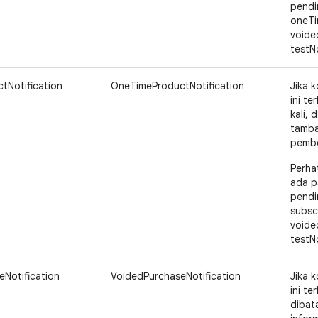
pendi
oneTi
voide
testNo
tNotification
OneTimeProductNotification
Jika k
ini t
kali, 
tamba
pembe
Perha
ada p
pendi
subsc
voide
testNo
Notification
VoidedPurchaseNotification
Jika k
ini t
dibata