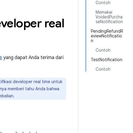
Contoh
Memakai
VoidedPurcha
veloper real
seNotification
PendingRefundR
eviewNotificatio
n
Contoh
e
yang dapat Anda terima dari
TestNotification
Contoh
fikasi developer real time untuk
hanya memberi tahu Anda bahwa
mbelian.