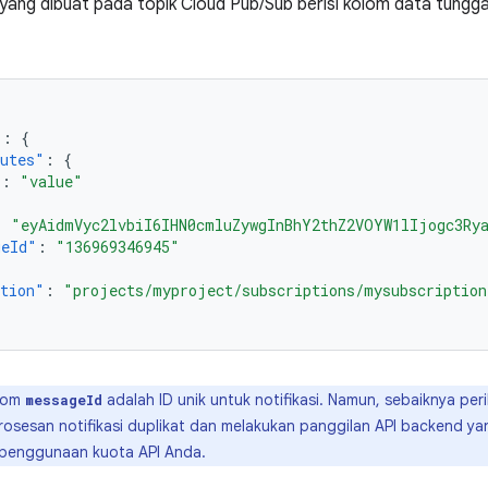
i yang dibuat pada topik Cloud Pub/Sub berisi kolom data tungg
"
:
{
butes"
:
{
"
:
"value"
:
"eyAidmVyc2lvbiI6IHN0cmluZywgInBhY2thZ2VOYW1lIjogc3Ry
geId"
:
"136969346945"
ption"
:
"projects/myproject/subscriptions/mysubscription
lom
adalah ID unik untuk notifikasi. Namun, sebaiknya peri
messageId
osesan notifikasi duplikat dan melakukan panggilan API backend y
penggunaan kuota API Anda.