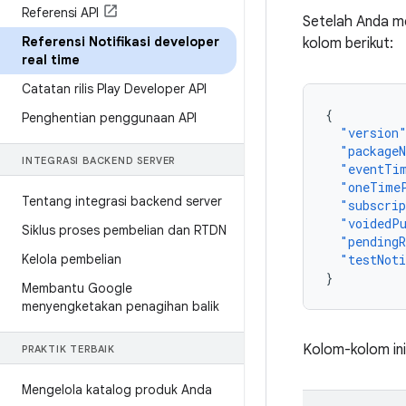
Referensi API
Setelah Anda m
Referensi Notifikasi developer
kolom berikut:
real time
Catatan rilis Play Developer API
{
Penghentian penggunaan API
"version
"package
INTEGRASI BACKEND SERVER
"eventTi
"oneTime
Tentang integrasi backend server
"subscrip
"voidedPu
Siklus proses pembelian dan RTDN
"pendingR
Kelola pembelian
"testNoti
}
Membantu Google
menyengketakan penagihan balik
Kolom-kolom ini 
PRAKTIK TERBAIK
Mengelola katalog produk Anda