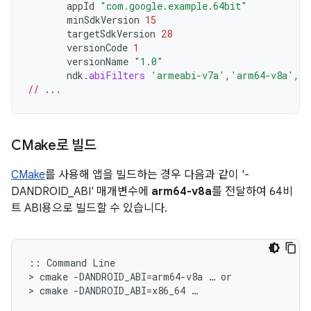
appId
"com.google.example.64bit"
minSdkVersion
15
targetSdkVersion
28
versionCode
1
versionName
"1.0"
ndk
.
abiFilters
'armeabi-v7a'
,
'arm64-v8a'
,
'x
// ...
CMake로 빌드
CMake
를 사용해 앱을 빌드하는 경우 다음과 같이 '-
DANDROID_ABI' 매개변수에
arm64-v8a
를 전달하여 64비
트 ABI용으로 빌드할 수 있습니다.
:: Command Line

> cmake -DANDROID_ABI=arm64-v8a … or
