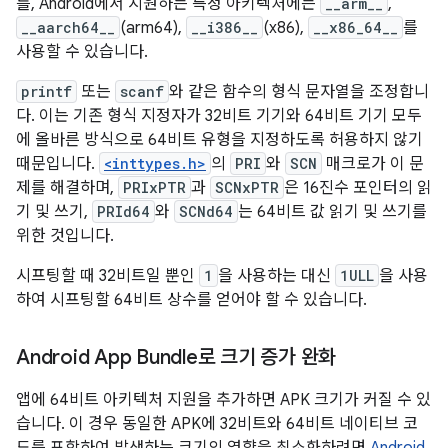
를, Android에서 지원하는 특정 아키텍처에는
__arm__
,
__aarch64__
(arm64),
__i386__
(x86),
__x86_64__
를
사용할 수 있습니다.
printf
또는
scanf
와 같은 함수의 형식 문자열을 조정합니
다. 이는 기존 형식 지정자가 32비트 기기와 64비트 기기 모두
에 올바른 방식으로 64비트 유형을 지정하도록 허용하지 않기
때문입니다.
<inttypes.h>
의
PRI
와
SCN
매크로가 이 문
제를 해결하며,
PRIxPTR
과
SCNxPTR
은 16진수 포인터의 읽
기 및 쓰기,
PRId64
와
SCNd64
는 64비트 값 읽기 및 쓰기를
위한 것입니다.
시프팅할 때 32비트일 뿐인
1
을 사용하는 대신
1ULL
을 사용
하여 시프팅할 64비트 상수를 얻어야 할 수 있습니다.
Android App Bundle로 크기 증가 완화
앱에 64비트 아키텍처 지원을 추가하면 APK 크기가 커질 수 있
습니다. 이 경우 동일한 APK에 32비트와 64비트 네이티브 코