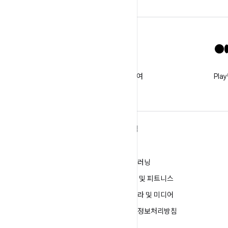
X
@GooglePlayBiz를 팔로우하여
Pl
새로운 소식 및 지원받기
ANDROID 자세히 알아보기
탐색
Android
게임
엔터프라이즈용 Android
머신러닝
보안
건강 및 피트니스
소스
카메라 및 미디어
뉴스
개인정보처리방침
블로그
5G