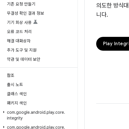
기존 요청 만들기
의도한 방식대
무결성 확인 결과 정보
니다.
기기 회상 사용
오류 코드 처리
해결 대화상자
Play Integ
추가 도구 및 지원
약관 및 데이터 보안
참조
출시 노트
클래스 색인
패키지 색인
com
.
google
.
android
.
play
.
core
.
integrity
com
.
google
.
android
.
play
.
core
.