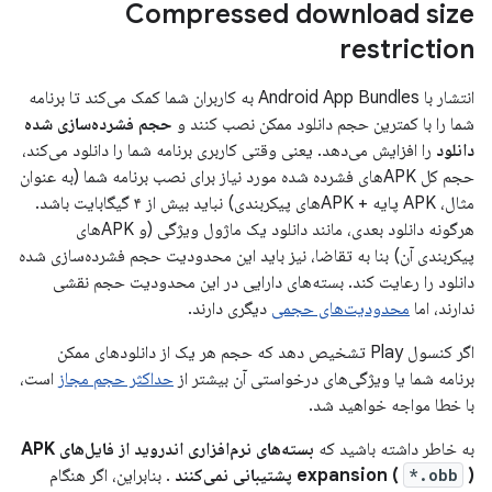
Compressed download size
restriction
انتشار با Android App Bundles به کاربران شما کمک می‌کند تا برنامه
شما را با کمترین حجم دانلود ممکن نصب کنند و
حجم فشرده‌سازی شده
دانلود
را افزایش می‌دهد. یعنی وقتی کاربری برنامه شما را دانلود می‌کند،
حجم کل APKهای فشرده شده مورد نیاز برای نصب برنامه شما (به عنوان
مثال، APK پایه + APKهای پیکربندی) نباید بیش از ۴ گیگابایت باشد.
هرگونه دانلود بعدی، مانند دانلود یک ماژول ویژگی (و APKهای
پیکربندی آن) بنا به تقاضا، نیز باید این محدودیت حجم فشرده‌سازی شده
دانلود را رعایت کند. بسته‌های دارایی در این محدودیت حجم نقشی
ندارند، اما
محدودیت‌های حجمی
دیگری دارند.
اگر کنسول Play تشخیص دهد که حجم هر یک از دانلودهای ممکن
برنامه شما یا ویژگی‌های درخواستی آن بیشتر از
حداکثر حجم مجاز
است،
با خطا مواجه خواهید شد.
به خاطر داشته باشید که
بسته‌های نرم‌افزاری اندروید از فایل‌های APK
) پشتیبانی نمی‌کنند
*.obb
expansion (
. بنابراین، اگر هنگام