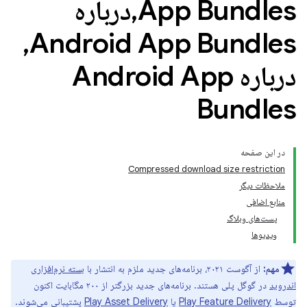
App Bundles
,
درباره
,
Android App Bundles
درباره Android App
Bundles
در این صفحه
Compressed download size restriction
ملاحظات دیگر
منابع اضافی
پست‌های وبلاگ
ویدیوها
مهم:
از آگوست ۲۰۲۱، برنامه‌های جدید ملزم به انتشار با
بسته نرم‌افزاری
اندروید
در گوگل پلی هستند. برنامه‌های جدید بزرگتر از ۲۰۰ مگابایت اکنون
توسط
Play Feature Delivery
یا
Play Asset Delivery
پشتیبانی می‌شوند.