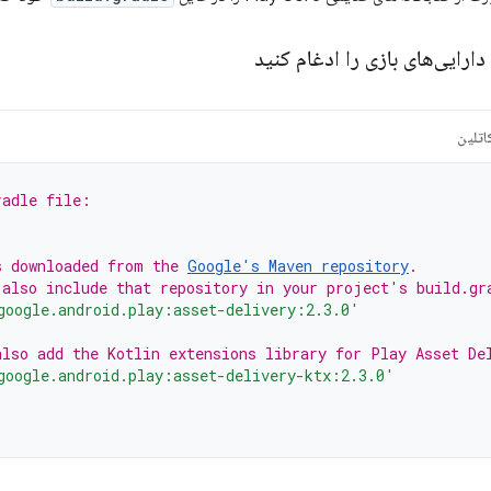
دارایی‌های بازی را ادغام کنید
اتلین
radle file:
s downloaded from the 
Google's Maven repository
.
 also include that repository in your project's build.gr
google.android.play:asset-delivery:2.3.0'
also add the Kotlin extensions library for Play Asset De
google.android.play:asset-delivery-ktx:2.3.0'