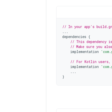
// In your app's build.g
...
dependencies
{
// This dependency i
// Make sure you als
implementation
'com.
// For Kotlin users,
implementation
'com.
...
}