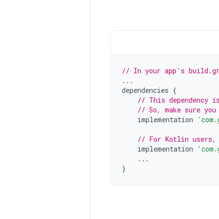
// In your app's build.g
...
dependencies
{
// This dependency i
// So, make sure you
implementation
'com.
// For Kotlin users,
implementation
'com.
...
}