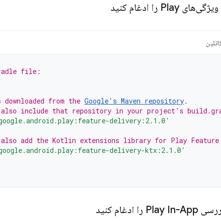
Play را ادغام کنید
اتلین
radle file:
s downloaded from the 
Google's Maven repository
.
 also include that repository in your project's build.gr
google.android.play:feature-delivery:2.1.0'
 also add the Kotlin extensions library for Play Feature
google.android.play:feature-delivery-ktx:2.1.0'
را ادغام کنید