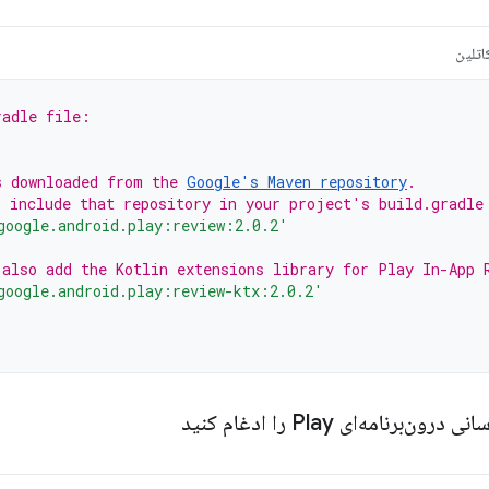
اتلین
radle file:
s downloaded from the 
Google's Maven repository
.
o include that repository in your project's build.gradle
google.android.play:review:2.0.2'
 also add the Kotlin extensions library for Play In-App 
google.android.play:review-ktx:2.0.2'
‌برنامه‌ای Play را ادغام کنید