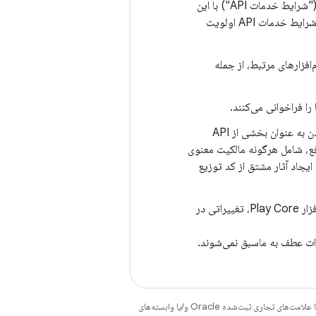
("شرایط خدمات API") با این
شرایط نیز موافقت می‌کنید. در صورت وجود هرگونه مغایرت بین این شرایط، این شرایط بر شرایط خدمات API اولویت
دگان و نرم‌افزارهای مرتبط، از جمله
با رعایت این شرایط و شرایط API ToS، شما می‌توانید کد توزیع مجدد را صرفاً برای گنجاندن به عنوان بخشی از API
نافع، شامل هرگونه مالکیت معنوی
یجاد آثار مشتق از کد توزیع
گوگل ممکن است در هر زمانی با اطلاع قبلی و امکان عدم استفاده بیشتر از کیت توسعه نرم‌افزار Play Core، تغییراتی در
ات عطف به ماسبق نمی‌شوند.
هستند. جاوا و OpenJDK علامت‌های تجاری یا علامت‌های تجاری ثبت‌شده Oracle و/یا وابسته‌های