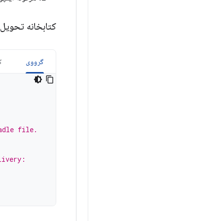
کتابخانه تحویل 
گرووی
ک
adle file.
livery: