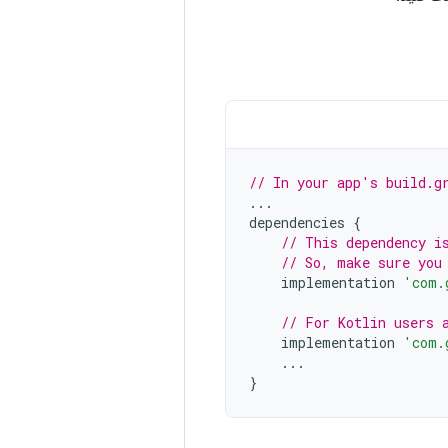
// In your app's build.g
...
dependencies
{
// This dependency i
// So, make sure you
implementation
'com.
// For Kotlin users 
implementation
'com.
...
}