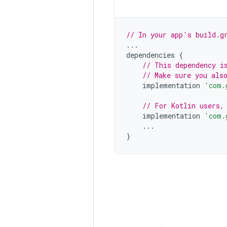
// In your app's build.g
...
dependencies
{
// This dependency i
// Make sure you als
implementation
'com.
// For Kotlin users,
implementation
'com.
...
}