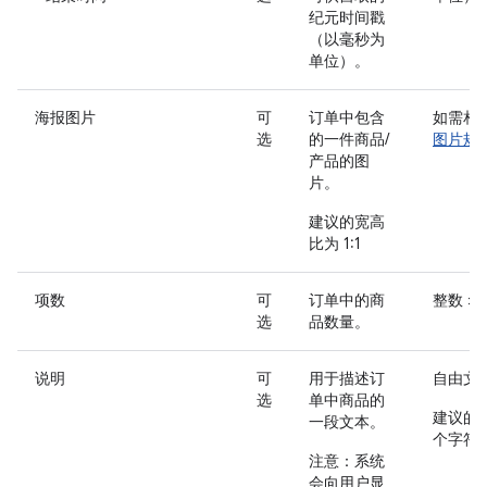
纪元时间戳
（以毫秒为
单位）。
海报图片
可
订单中包含
如需相
选
的一件商品/
图片规
产品的图
片。
建议的宽高
比为 1:1
项数
可
订单中的商
整数 >= 
选
品数量。
说明
可
用于描述订
自由文
选
单中商品的
建议的文
一段文本。
个字符
注意
：系统
会向用户显