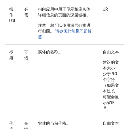
操
必
指向应用中用于显示相应实体
URI
作
需
详细信息的页面的深层链接。
URI
注意：您可以使用深层链接进
行归因。
请参阅此常见问题解
答
标
可
实体的名称。
自由文本
题
选
建议的文
本大小：
少于 90
个字符
（如果文
本过长，
可能会显
示省略
号）
价
在
实体的当前价格。
自由文本