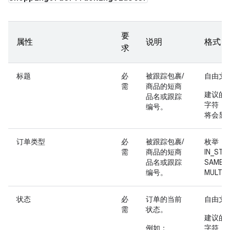
要
属性
说明
格式
求
标题
必
被跟踪包裹/
自由文
需
商品的短商
建议的文
品名或跟踪
字符（
编号。
将会显
订单类型
必
被跟踪包裹/
枚举：
需
商品的短商
IN_STO
品名或跟踪
SAME_
编号。
MULTI_
状态
必
订单的当前
自由文
需
状态。
建议的文
例如：
字符（