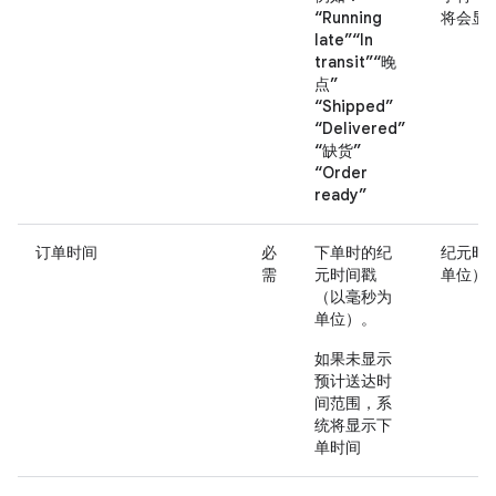
“Running
将会显
late”“In
transit”“晚
点”
“Shipped”
“Delivered”
“缺货”
“Order
ready”
订单时间
必
下单时的纪
纪元时
需
元时间戳
单位）
（以毫秒为
单位）。
如果未显示
预计送达时
间范围，系
统将显示下
单时间