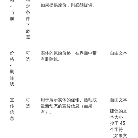
格
特
如果提供原价，则必须提供。
-
定
当
条
前
件
下
必
需
价
可
实体的原始价格，在界面中带
自由文本
格
选
有删除线。
-
删
除
线
宣
可
用于展示实体的促销、活动或
自由文本
传
选
最新动态的宣传信息（如果
建议的文
信
有）。
本大小：
息
少于 45
个字符
（如果文