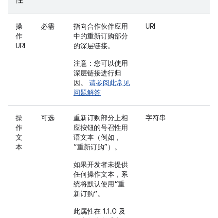
性
操
必需
指向合作伙伴应用
URI
作
中的重新订购部分
URI
的深层链接。
注意：您可以使用
深层链接进行归
因。
请参阅此常见
问题解答
操
可选
重新订购部分上相
字符串
作
应按钮的号召性用
文
语文本（例如，
本
“重新订购”）。
如果开发者未提供
任何操作文本，系
统将默认使用“重
新订购”。
此属性在 1.1.0 及