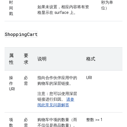
时
秒为单
如果未设置，相应内容将有资
间
位）
格显示在 surface 上。
戳
Shopping
Cart
属
要
说明
格式
性
求
操
必
指向合作伙伴应用中的
URI
作
需
购物车的深层链接。
URI
注意：您可以使用深层
链接进行归因。
请参
阅此常见问题解答
项
必
购物车中项的数量（而
整数 >= 1
数
需
不仅仅是商品数量）。