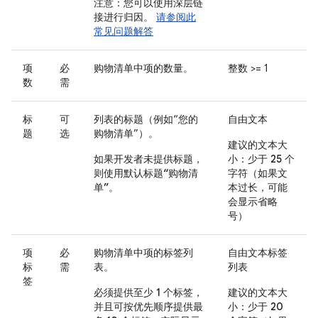
注意：您可以使用深层链
接进行归因。
请参阅此
常见问题解答
项
必
购物清单中项的数量。
整数 >= 1
数
需
标
可
列表的标题（例如“您的
自由文本
题
选
购物清单”）。
建议的文本大
如果开发者未提供标题，
小：少于 25 个
则使用默认标题“购物清
字符
（如果文
单”
。
本过长，可能
会显示省略
号）
项
必
购物清单中项的标签列
自由文本标签
标
需
表。
列表
签
必须提供至少 1 个标签，
建议的文本大
并且可按优先顺序提供最
小：少于 20