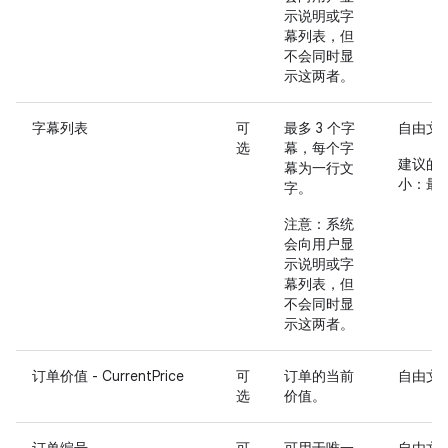
示说明或字
幕列表，但
不会同时显
示这两者。
字幕列表
可
最多 3 个字
自由文
选
幕，每个字
建议的
幕为一行文
小：最多
字。
注意
：系统
会向用户显
示说明或字
幕列表，但
不会同时显
示这两者。
订单价值 - CurrentPrice
可
订单的当前
自由文
选
价值。