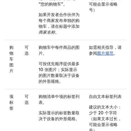
“您的购物车”
。
可能会显示省略
号）
如果开发者合作伙伴为
每个商家发布单独的购
物车，请在标题中添加
商家名称
。
购
可
购物车中每件商品的图
如需相关指导，请
物
选
片。
参阅
图片规范
。
车
可按优先顺序提供最多
图
10 张图片；实际显示
片
的图片数量取决于设备
的外形规格。
项
可
购物清单中项的标签列
自由文本标签列表
标
选
表。
建议的文本大小：
签
实际显示的标签数量取
少于 20 个字符
决于设备的外形规格。
（如果文本过长，
可能会显示省略
号）