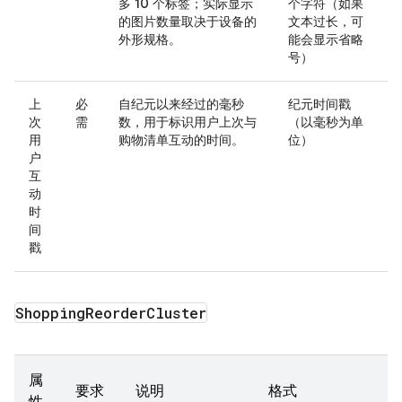
多 10 个标签；实际显示
个字符
（如果
的图片数量取决于设备的
文本过长，可
外形规格。
能会显示省略
号）
上
必
自纪元以来经过的毫秒
纪元时间戳
次
需
数，用于标识用户上次与
（以毫秒为单
用
购物清单互动的时间。
位）
户
互
动
时
间
戳
Shopping
Reorder
Cluster
属
要求
说明
格式