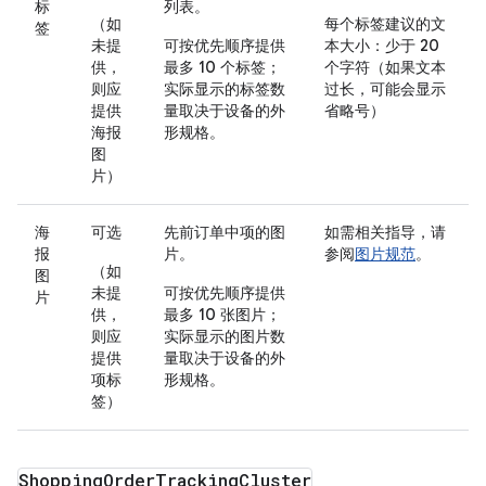
标
列表。
（如
每个标签建议的文
签
未提
可按优先顺序提供
本大小：少于 20
供，
最多 10 个标签；
个字符
（如果文本
则应
实际显示的标签数
过长，可能会显示
提供
量取决于设备的外
省略号）
海报
形规格
。
图
片）
海
可选
先前订单中项的图
如需相关指导，请
报
片。
参阅
图片规范
。
（如
图
未提
可按优先顺序提供
片
供，
最多 10 张图片；
则应
实际显示的图片数
提供
量取决于设备的外
项标
形规格。
签）
Shopping
Order
Tracking
Cluster