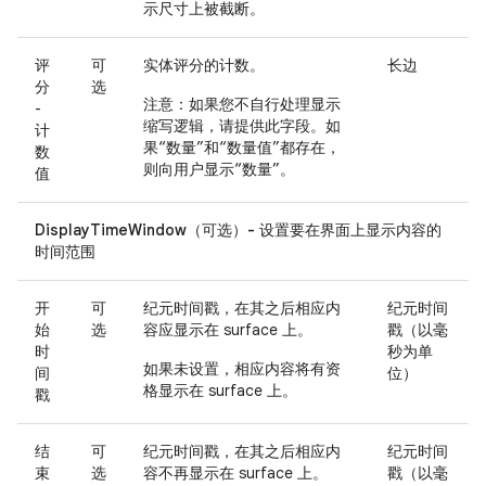
示尺寸上被截断。
评
可
实体评分的计数。
长边
分
选
注意
：如果您不自行处理显示
-
缩写逻辑，请提供此字段。如
计
果“数量”和“数量值”都存在，
数
则向用户显示“数量”。
值
DisplayTimeWindow（可选）- 设置要在界面上显示内容的
时间范围
开
可
纪元时间戳，在其之后相应内
纪元时间
始
选
容应显示在 surface 上。
戳（以毫
时
秒为单
如果未设置，相应内容将有资
间
位）
格显示在 surface 上。
戳
结
可
纪元时间戳，在其之后相应内
纪元时间
束
选
容不再显示在 surface 上。
戳（以毫