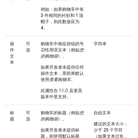
例如：如果购物车中有
3 件相同的衬衫和 1 顶
帽子，则此数值应为
4。
操
可
购物车中相应按钮的号
字符串
作
选
召性用语文本（例如
您
文
的购物袋
）。
本
如果开发者未提供任何
操作文本，系统将默认
使用
查看购物车
。
此属性在 1.1.0 及更高
版本中受支持。
标
可
购物车的标题（例如
您
自由文本
题
选
的购物袋
）。
建议的文本大小：
如果开发者未提供标
少于 25 个字符
题，则使用默认标题
（如果文本过长，