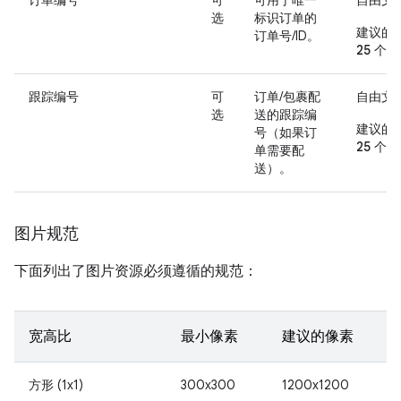
订单编号
可
可用于唯一
自由文
选
标识订单的
建议的
订单号/ID。
25 个
跟踪编号
可
订单/包裹配
自由文
选
送的跟踪编
建议的
号（如果订
25 个
单需要配
送）。
图片规范
下面列出了图片资源必须遵循的规范：
宽高比
最小像素
建议的像素
方形 (1x1)
300x300
1200x1200