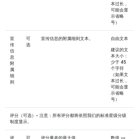
本过长，
可能会显
示省略
号）
宣
可
宣传信息的附属细则文本。
自由文本
传
选
建议的文
信
本大小：
息
少于 45
附
个字符
属
（如果文
细
本过长，
则
可能会显
示省略
号）
评分（可选）- 注意：所有评分都将依照我们的标准星级分级
制度显示。
评
可
评分量表的最大值。
数值 >=