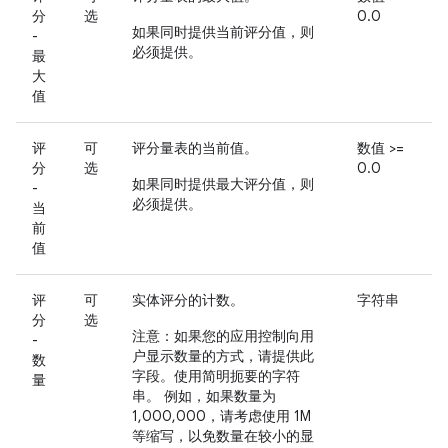
分
选
0.0
如果同时提供当前评分值，则
-
必须提供
。
最
大
值
评
可
评分量表的当前值。
数值 >=
分
选
0.0
如果同时提供最大评分值，则
-
必须提供
。
当
前
值
评
可
实体评分的计数。
字符串
分
选
注意
：如果您的应用控制向用
-
户显示数量的方式，请提供此
数
字段。使用简明扼要的字符
量
串。 例如，如果数量为
1,000,000，请考虑使用 1M
等缩写，以免数量在较小的显