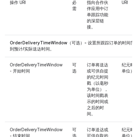
操作 URI
必
指向合作伙
URI
需
伴应用中订
单跟踪功能
的深层链
接。
OrderDeliveryTimeWindow（可选）- 设置所跟踪订单的时
到预计/实际送达时间。
OrderDeliveryTimeWindow
可
订单将送达
纪元时
- 开始时间
选
或可供自提
单位）
的纪元时间
戳（以毫秒
为单位），
该时间戳表
示的时间或
之后的时
间。
OrderDeliveryTimeWindow
可
订单送达或
纪元时
- 结束时间
选
可供自取的
单位）