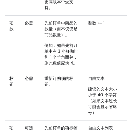
更高版本中受支
持。
项
必需
先前订单中商品的
整数 >= 1
数
数量（而不仅仅是
商品数量）。
例如：如果先前订
单中有 3 小杯咖啡
和 1 个羊角面包，
则此数值应为 4。
标
必需
重新订购项的标
自由文本
题
题。
建议的文本大小：
少于 40 个字符
（如果文本过长，
可能会显示省略
号）
项
可选
先前订单的项标签
自由文本列表