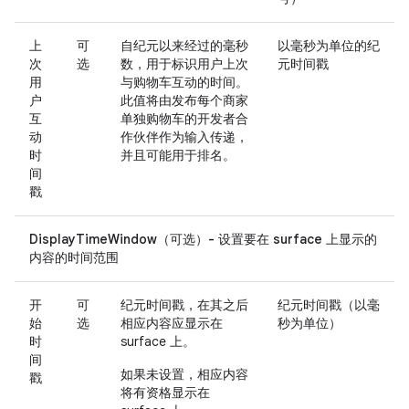
上
可
自纪元以来经过的毫秒
以毫秒为单位的纪
次
选
数，用于标识用户上次
元时间戳
用
与购物车互动的时间。
户
此值将由发布每个商家
互
单独购物车的开发者合
动
作伙伴作为输入传递，
时
并且可能用于排名。
间
戳
DisplayTimeWindow（可选）- 设置要在 surface 上显示的
内容的时间范围
开
可
纪元时间戳，在其之后
纪元时间戳（以毫
始
选
相应内容应显示在
秒为单位）
时
surface 上。
间
如果未设置，相应内容
戳
将有资格显示在