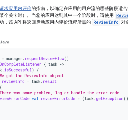
请求应用内评价
的指南，以确定在应用的用户流的哪些阶段适合
某个关卡时）。当您的应用达到其中一个阶段时，请使用
Revi
功，该 API 将返回启动应用内评价流程所需的
ReviewInfo
对
Java
=
manager
.
requestReviewFlow
()
OnCompleteListener
{
task
->
k
.
isSuccessful
)
{
We got the ReviewInfo object
reviewInfo
=
task
.
result
{
There was some problem, log or handle the error code.
viewErrorCode
val
reviewErrorCode
=
(
task
.
getException
(