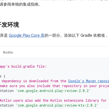
请参阅单独的集成指南。
开发环境
价库是
Google Play Core 库
的一部分。添加以下 Gradle 依赖项，
Kotlin
app's build.gradle file:
s
{
 dependency is downloaded from the 
Google's Maven repos
make sure you also include that repository in your proj
ntation
'com.google.android.play:review:2.0.2'
Kotlin users also add the Kotlin extensions library for
ntation
'com.google.android.play:review-ktx:2.0.2'