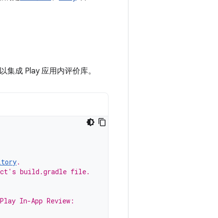
以集成 Play 应用内评价库。
itory
.
ect's build.gradle file.
 Play In-App Review: