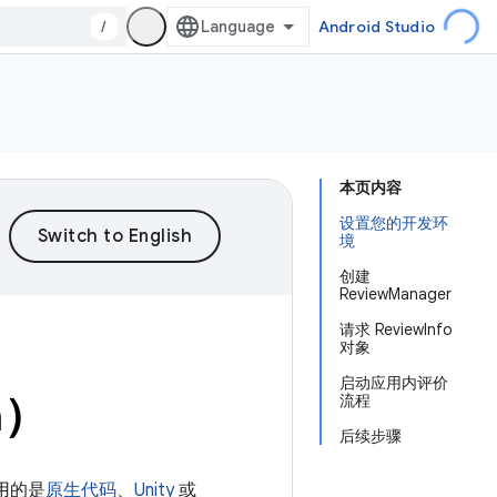
/
Android Studio
本页内容
设置您的开发环
境
创建
ReviewManager
请求 ReviewInfo
对象
启动应用内评价
a）
流程
后续步骤
使用的是
原生代码
、
Unity
或