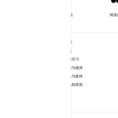
X
关注 @GooglePlayBiz，获取
阅读
相关资讯和支持
关于 ANDROID
发现
Android
游戏
适用于企业的 Android
机器学习
安全
健康与健身
源代码
相机与媒体
新闻
隐私权政策
博客
5G
播客