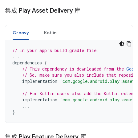
集成 Play Asset Delivery 库
Groovy
Kotlin
// In your app's build.gradle file:
...
dependencies
{
// This dependency is downloaded from the 
Goog
// So, make sure you also include that reposit
implementation
'com.google.android.play:asset-
// For Kotlin users also add the Kotlin extens
implementation
'com.google.android.play:asset-
...
}
集成 Play Feature Delivery 库