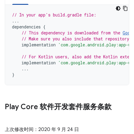
// In your app's build.gradle file:
...
dependencies
{
// This dependency is downloaded from the 
Goog
// Make sure you also include that repository 
implementation
'com.google.android.play:app-up
// For Kotlin users, also add the Kotlin exten
implementation
'com.google.android.play:app-up
...
}
Play Core 软件开发套件服务条款
上次修改时间：2020 年 9 月 24 日