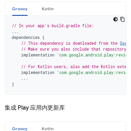
Groovy
Kotlin
// In your app's build.gradle file:
...
dependencies
{
// This dependency is downloaded from the 
Goog
// Make sure you also include that repository 
implementation
'com.google.android.play:review
// For Kotlin users, also add the Kotlin exten
implementation
'com.google.android.play:review
...
}
集成 Play 应用内更新库
Groovy
Kotlin