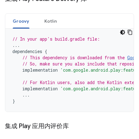
Groovy
Kotlin
// In your app's build.gradle file:
...
dependencies
{
// This dependency is downloaded from the 
Goog
// So, make sure you also include that reposit
implementation
'com.google.android.play:featur
// For Kotlin users, also add the Kotlin exten
implementation
'com.google.android.play:featur
...
}
集成 Play 应用内评价库