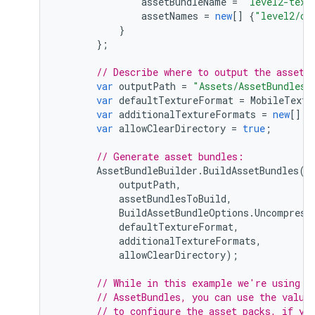
assetBundleName
=
"level2-text
assetNames
=
new
[]
{
"level2/ch
}
};
// Describe where to output the asset 
var
outputPath
=
"Assets/AssetBundles"
var
defaultTextureFormat
=
MobileTextu
var
additionalTextureFormats
=
new
[]
{
var
allowClearDirectory
=
true
;
// Generate asset bundles:
AssetBundleBuilder
.
BuildAssetBundles
(
outputPath
,
assetBundlesToBuild
,
BuildAssetBundleOptions
.
Uncompress
defaultTextureFormat
,
additionalTextureFormats
,
allowClearDirectory
);
// While in this example we're using t
// AssetBundles, you can use the value
// to configure the asset packs, if yo