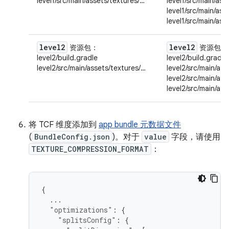
level1/src/main/assets/textures/…
level1/src/main/ass
level1/src/main/ass
level1/src/main/ass
level2
level2
资源包
：
资源包
：
level2/build.gradle
level2/build.gradle
level2/src/main/assets/textures/…
level2/src/main/as
level2/src/main/ass
level2/src/main/ass
将 TCF 维度添加到
app bundle 元数据文件
(
BundleConfig.json
)。对于
value
字段，请使用
TEXTURE_COMPRESSION_FORMAT
：
{
...
"optimizations"
:
{
"splitsConfig"
:
{