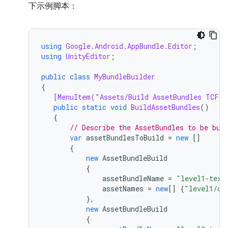
下示例脚本：
using
Google.Android.AppBundle.Editor
;
using
UnityEditor
;
public
class
MyBundleBuilder
{
[MenuItem("Assets/Build AssetBundles TCF v
public
static
void
BuildAssetBundles
()
{
// Describe the AssetBundles to be bui
var
assetBundlesToBuild
=
new
[]
{
new
AssetBundleBuild
{
assetBundleName
=
"level1-text
assetNames
=
new
[]
{
"level1/ch
},
new
AssetBundleBuild
{