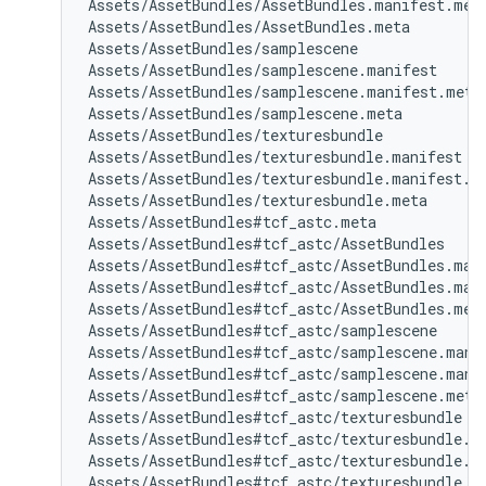
Assets/AssetBundles/AssetBundles.manifest.meta
Assets/AssetBundles/AssetBundles.meta

Assets/AssetBundles/samplescene

Assets/AssetBundles/samplescene.manifest

Assets/AssetBundles/samplescene.manifest.meta

Assets/AssetBundles/samplescene.meta

Assets/AssetBundles/texturesbundle

Assets/AssetBundles/texturesbundle.manifest

Assets/AssetBundles/texturesbundle.manifest.me
Assets/AssetBundles/texturesbundle.meta

Assets/AssetBundles#tcf_astc.meta

Assets/AssetBundles#tcf_astc/AssetBundles

Assets/AssetBundles#tcf_astc/AssetBundles.mani
Assets/AssetBundles#tcf_astc/AssetBundles.mani
Assets/AssetBundles#tcf_astc/AssetBundles.meta
Assets/AssetBundles#tcf_astc/samplescene

Assets/AssetBundles#tcf_astc/samplescene.manif
Assets/AssetBundles#tcf_astc/samplescene.manif
Assets/AssetBundles#tcf_astc/samplescene.meta

Assets/AssetBundles#tcf_astc/texturesbundle

Assets/AssetBundles#tcf_astc/texturesbundle.ma
Assets/AssetBundles#tcf_astc/texturesbundle.ma