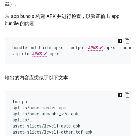
载）。
从 app bundle 构建 APK 并进行检查，以验证输出 app
bundle 的内容：
bundletool build-apks --output=
APKS
.apks --bundl
zipinfo 
APKS
输出的内容应类似于以下文本：
toc.pb

splits/base-master.apk

splits/base-armeabi_v7a.apk

splits/…

asset-slices/level1-astc.apk

asset-slices/level1-other_tcf.apk
