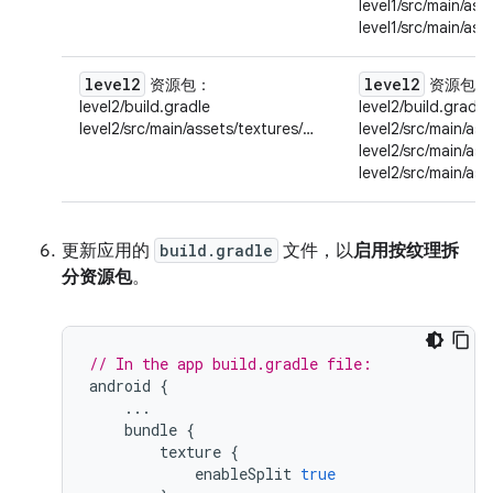
level1/src/main/ass
level1/src/main/ass
level2
level2
资源包
：
资源包
：
level2/build.gradle
level2/build.gradle
level2/src/main/assets/textures/…
level2/src/main/as
level2/src/main/ass
level2/src/main/ass
更新应用的
build.gradle
文件，以
启用按纹理拆
分资源包
。
// In the app build.gradle file:
android
{
...
bundle
{
texture
{
enableSplit
true