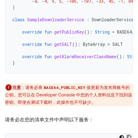
-
8
,
-
4
,
9
,
5
,
-
106
,
-
107
,
-
33
,
45
,
-
1
,
84
)
class
SampleDownloaderService
:
DownloaderService
(
override
fun
getPublicKey
():
String
=
BASE64_P
override
fun
getSALT
():
ByteArray
=
SALT
override
fun
getAlarmReceiverClassName
():
Stri
}
注意
：请务必将
值更新为发布商账号的
BASE64_PUBLIC_KEY
公钥。您可以在 Developer Console 中您的个人资料信息下找到该
密钥。即使在测试下载时，此操作也不可缺少。
请务必在您的清单文件中声明以下服务：