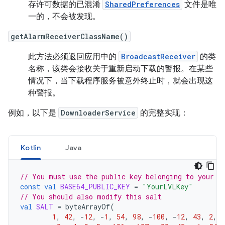
存许可数据的已混淆
SharedPreferences
文件是唯
一的，不会被发现。
getAlarmReceiverClassName()
此方法必须返回应用中的
BroadcastReceiver
的类
名称，该类会接收关于重新启动下载的警报。在某些
情况下，当下载程序服务被意外终止时，就会出现这
种警报。
例如，以下是
DownloaderService
的完整实现：
Kotlin
Java
// You must use the public key belonging to your p
const
val
BASE64_PUBLIC_KEY
=
"YourLVLKey"
// You should also modify this salt
val
SALT
=
byteArrayOf
(
1
,
42
,
-
12
,
-
1
,
54
,
98
,
-
100
,
-
12
,
43
,
2
,