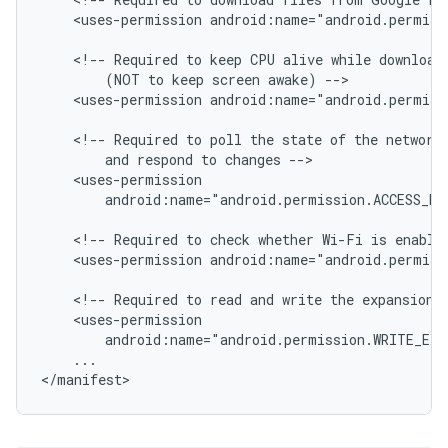
<uses-permission
android:name="android.permiss
<!--
Required
to
keep
CPU
alive
while
download
(NOT
to
keep
screen
awake)
<uses-permission
android:name="android.permiss
<!--
Required
to
poll
the
state
of
the
network
and
respond
to
changes
android:name="android.permission.ACCESS_NE
<!--
Required
to
check
whether
Wi-Fi
is
enable
<uses-permission
android:name="android.permiss
<!--
Required
to
read
and
write
the
expansion
android:name="android.permission.WRITE_EX
...

</manifest>