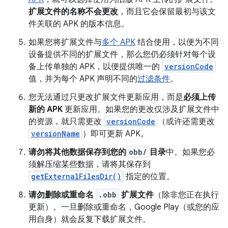
扩展文件的名称不会更改
，而且它会保留最初与该文
件关联的 APK 的版本信息。
如果您将扩展文件与
多个 APK
结合使用，以便为不同
设备提供不同的扩展文件，那么您仍必须针对每个设
备上传单独的 APK，以便提供唯一的
versionCode
值，并为每个 APK 声明不同的
过滤条件
。
您无法通过只更改扩展文件更新应用，而是
必须上传
新的 APK
更新应用。如果您的更改仅涉及扩展文件中
的资源，就只需更改
versionCode
（或许还需更改
versionName
）即可更新 APK。
请勿将其他数据保存到您的
obb/
目录
中。如果您必
须解压缩某些数据，请将其保存到
getExternalFilesDir()
指定的位置。
请勿删除或重命名
.obb
扩展文件
（除非您正在执行
更新）。一旦删除或重命名，Google Play（或您的应
用自身）就会反复下载扩展文件。