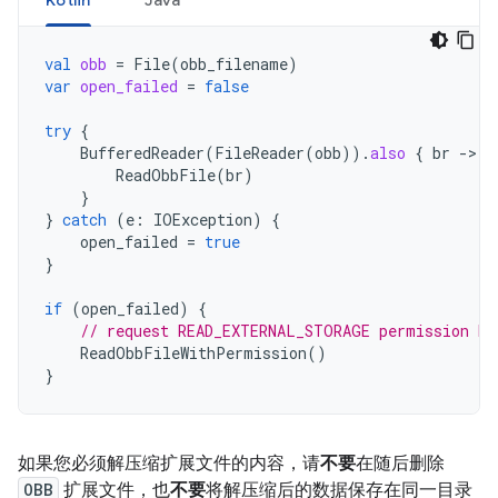
Kotlin
Java
val
obb
=
File
(
obb_filename
)
var
open_failed
=
false
try
{
BufferedReader
(
FileReader
(
obb
)).
also
{
br
-
ReadObbFile
(
br
)
}
}
catch
(
e
:
IOException
)
{
open_failed
=
true
}
if
(
open_failed
)
{
// request READ_EXTERNAL_STORAGE permission be
ReadObbFileWithPermission
()
}
如果您必须解压缩扩展文件的内容，请
不要
在随后删除
OBB
扩展文件，也
不要
将解压缩后的数据保存在同一目录