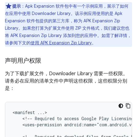
提示
：Apk Expansion 软件包中有一个示例应用，展示了如何
在应用中使用 Downloader Library。该示例应用使用的是 Apk
Expansion 软件包提供的第三方库，称为 APK Expansion Zip
Library。如果您打算为扩展文件使用 ZIP 文件格式，我们建议您也
将 APK Expansion Zip Library 添加到您的应用中。如需了解详情，
请参阅下文的
使用 APK Expansion Zip Library
。
声明用户权限
为了下载扩展文件，Downloader Library 需要一些权限。
请务必在应用的清单文件中声明这些权限，这些权限分别
是：
<manifest
<!--
Required
to
access
Google
Play
Licensing
<uses-permission
android:name="com.android.ven
<!--
Required
to
download
files
from
Google
Pl