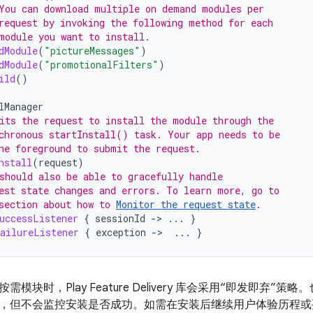
You can download multiple on demand modules per
request by invoking the following method for each
module you want to install.
dModule
(
"pictureMessages"
)
dModule
(
"promotionalFilters"
)
ild
()
lManager
its the request to install the module through the
chronous startInstall() task. Your app needs to be
he foreground to submit the request.
nstall
(
request
)
should also be able to gracefully handle
est state changes and errors. To learn more, go to
section about how to 
Monitor the request state
.
uccessListener
{
sessionId
-
>
...
}
ailureListener
{
exception
-
>
...
}
模块时，Play Feature Delivery 库会采用“即发即弃
，但不会监控安装是否成功。如需在安装后继续用户体验历程或