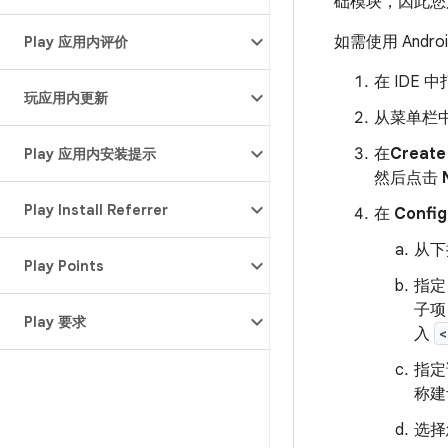
础模块，因此您
如需使用 Andr
Play 应用内评价
在 IDE
玩应用内更新
从菜单栏
在
Create
Play 应用内安装提示
然后点击
Play Install Referrer
在
Config
从下
Play Points
指
子项
Play 要求
入
<
指定
称建
选择