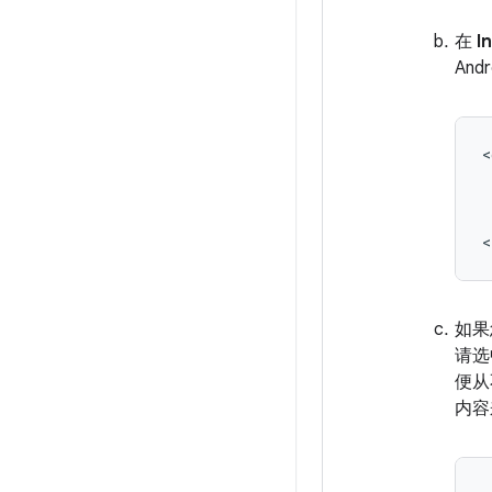
在
I
An
<
如果
请
便从
内容