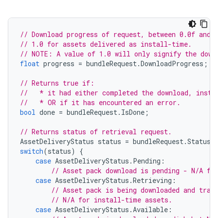
// Download progress of request, between 0.0f and 
// 1.0 for assets delivered as install-time.
// NOTE: A value of 1.0 will only signify the down
float
progress
=
bundleRequest
.
DownloadProgress
;
// Returns true if:
//   * it had either completed the download, insta
//   * OR if it has encountered an error.
bool
done
=
bundleRequest
.
IsDone
;
// Returns status of retrieval request.
AssetDeliveryStatus
status
=
bundleRequest
.
Status
;
switch
(
status
)
{
case
AssetDeliveryStatus
.
Pending
:
// Asset pack download is pending - N/A fo
case
AssetDeliveryStatus
.
Retrieving
:
// Asset pack is being downloaded and tran
// N/A for install-time assets.
case
AssetDeliveryStatus
.
Available
: