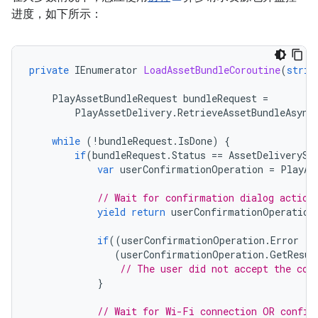
进度，如下所示：
private
IEnumerator
LoadAssetBundleCoroutine
(
strin
PlayAssetBundleRequest
bundleRequest
=
PlayAssetDelivery
.
RetrieveAssetBundleAsync
while
(
!
bundleRequest
.
IsDone
)
{
if
(
bundleRequest
.
Status
==
AssetDeliverySt
var
userConfirmationOperation
=
PlayAs
// Wait for confirmation dialog action
yield
return
userConfirmationOperation
if
((
userConfirmationOperation
.
Error
!=
(
userConfirmationOperation
.
GetResul
// The user did not accept the con
}
// Wait for Wi-Fi connection OR confir