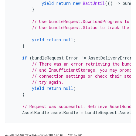
yield
return
new
WaitUntil
(()
=
>
bundl
}
// Use bundleRequest.DownloadProgress to t
// Use bundleRequest.Status to track the s
yield
return
null
;
}
if
(
bundleRequest
.
Error
!=
AssetDeliveryErrorC
// There was an error retrieving the bundl
// and InsufficientStorage, you may prompt
// connection settings or check their stor
// try again.
yield
return
null
;
}
// Request was successful. Retrieve AssetBundl
AssetBundle
assetBundle
=
bundleRequest
.
AssetB