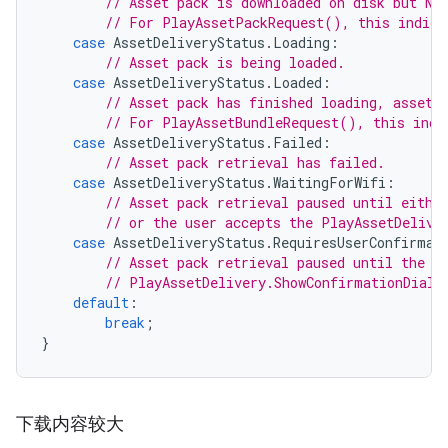
// Asset pack is downloaded on disk but NO
// For PlayAssetPackRequest(), this indica
case
AssetDeliveryStatus
.
Loading
:
// Asset pack is being loaded.
case
AssetDeliveryStatus
.
Loaded
:
// Asset pack has finished loading, assets
// For PlayAssetBundleRequest(), this indi
case
AssetDeliveryStatus
.
Failed
:
// Asset pack retrieval has failed.
case
AssetDeliveryStatus
.
WaitingForWifi
:
// Asset pack retrieval paused until eithe
// or the user accepts the PlayAssetDelive
case
AssetDeliveryStatus
.
RequiresUserConfirmat
// Asset pack retrieval paused until the u
// PlayAssetDelivery.ShowConfirmationDialo
default
:
break
;
}
下载内容较大