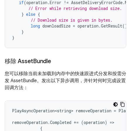
if
(
operation
.
Error
!=
AssetDeliveryErrorCode
.
No
// Error while retrieving download size.
}
else
{
// Download size is given in bytes.
long
downloadSize
=
operation
.
GetResult
();
}
}
移除 Asset
Bundle
您可以移除当前未加载到内存中的快速跟进式分发和按需分
发 AssetBundle。发出以下异步调用，并针对何时完成设置
回调方法：
PlayAsyncOperation<string>
removeOperation
=
PlayA
removeOperation
.
Completed
+=
(
operation
)
=
{