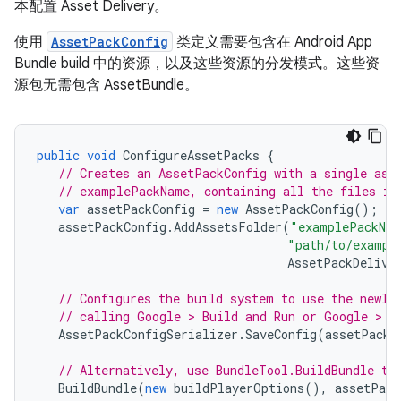
本配置 Asset Delivery。
使用
AssetPackConfig
类定义需要包含在 Android App
Bundle build 中的资源，以及这些资源的分发模式。这些资
源包无需包含 AssetBundle。
public
void
ConfigureAssetPacks
{
// Creates an AssetPackConfig with a single ass
// examplePackName, containing all the files in
var
assetPackConfig
=
new
AssetPackConfig
();
assetPackConfig
.
AddAssetsFolder
(
"examplePackNa
"path/to/exampl
AssetPackDelive
// Configures the build system to use the newly
// calling Google > Build and Run or Google > B
AssetPackConfigSerializer
.
SaveConfig
(
assetPackC
// Alternatively, use BundleTool.BuildBundle to
BuildBundle
(
new
buildPlayerOptions
(),
assetPack