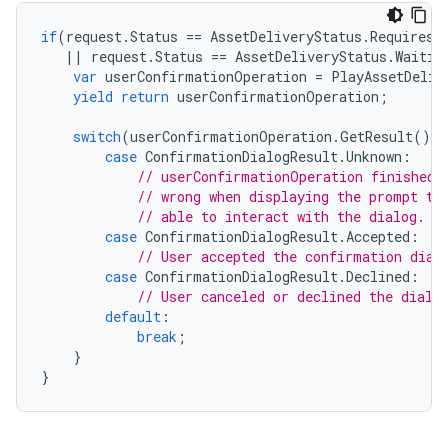
if
(
request
.
Status
==
AssetDeliveryStatus
.
RequiresU
||
request
.
Status
==
AssetDeliveryStatus
.
Waitin
var
userConfirmationOperation
=
PlayAssetDeliv
yield
return
userConfirmationOperation
;
switch
(
userConfirmationOperation
.
GetResult
())
case
ConfirmationDialogResult
.
Unknown
:
// userConfirmationOperation finished 
// wrong when displaying the prompt to
// able to interact with the dialog.
case
ConfirmationDialogResult
.
Accepted
:
// User accepted the confirmation dial
case
ConfirmationDialogResult
.
Declined
:
// User canceled or declined the dialo
default
:
break
;
}
}