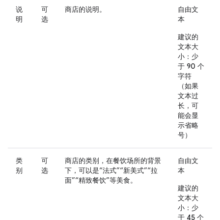
说
可
商店的说明。
自由文
明
选
本
建议的
文本大
小：少
于 90 个
字符
（如果
文本过
长，可
能会显
示省略
号）
类
可
商店的类别，在餐饮场所的背景
自由文
别
选
下，可以是“法式”“新美式”“拉
本
面”“精致餐饮”等美食。
建议的
文本大
小：少
于 45 个