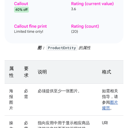
图：
的属性
ProductEntity
属
要
说明
格式
性
求
海
必
必须提供至少一张图片。
如需相关
报
需
指导，请
图
参阅
图片
片
规范
。
操
必
指向应用中用于显示相应商品
URI