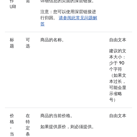
作
需
详细信息的页面的深层链接。
URI
注意：您可以使用深层链接进
行归因。
请参阅此常见问题解
答
标
可
商品的名称。
自由文本
题
选
建议的文
本大小：
少于 90
个字符
（如果文
本过长，
可能会显
示省略
号）
价
在
商品的当前价格。
自由文本
格
特
如果提供原价，则必须提供。
-
定
当
条