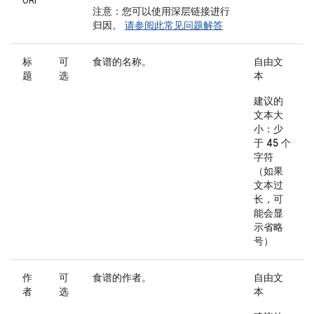
注意：您可以使用深层链接进行
归因。
请参阅此常见问题解答
标
可
食谱的名称。
自由文
题
选
本
建议的
文本大
小：少
于 45 个
字符
（如果
文本过
长，可
能会显
示省略
号）
作
可
食谱的作者。
自由文
者
选
本