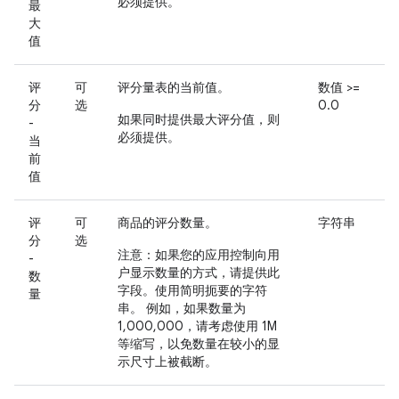
必须提供
。
最
大
值
评
可
评分量表的当前值。
数值 >=
分
选
0.0
如果同时提供最大评分值，则
-
必须提供
。
当
前
值
评
可
商品的评分数量。
字符串
分
选
注意
：如果您的应用控制向用
-
户显示数量的方式，请提供此
数
字段。使用简明扼要的字符
量
串。 例如，如果数量为
1,000,000，请考虑使用 1M
等缩写，以免数量在较小的显
示尺寸上被截断。