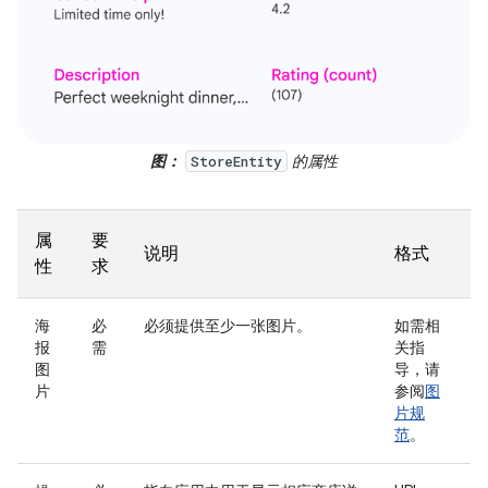
图：
的属性
StoreEntity
属
要
说明
格式
性
求
海
必
必须提供至少一张图片。
如需相
报
需
关指
图
导，请
片
参阅
图
片规
范
。