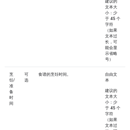
建议的
文本大
小：少
于 45 个
字符
（如果
文本过
长，可
能会显
示省略
号）
烹
可
食谱的烹饪时间。
自由文
饪/
选
本
准
建议的
备
文本大
时
小：少
间
于 45 个
字符
（如果
文本过