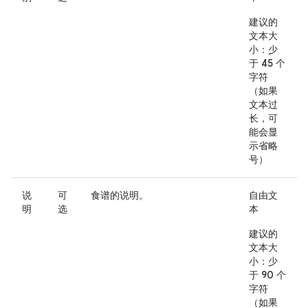
建议的
文本大
小：少
于 45 个
字符
（如果
文本过
长，可
能会显
示省略
号）
说
可
食谱的说明。
自由文
明
选
本
建议的
文本大
小：少
于 90 个
字符
（如果