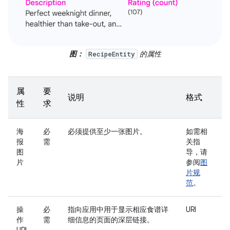
图：
的属性
RecipeEntity
属
要
说明
格式
性
求
海
必
必须提供至少一张图片。
如需相
报
需
关指
图
导，请
片
参阅
图
片规
范
。
操
必
指向应用中用于显示相应食谱详
URI
作
需
细信息的页面的深层链接。
URI