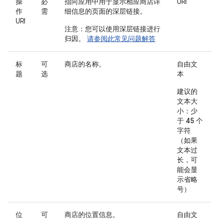
操
必
指向应用中用于显示相应商店详
URI
作
需
细信息的页面的深层链接。
URI
注意：您可以使用深层链接进行
归因。
请参阅此常见问题解答
标
可
商店的名称。
自由文
题
选
本
建议的
文本大
小：少
于 45 个
字符
（如果
文本过
长，可
能会显
示省略
号）
位
可
商店的位置信息。
自由文