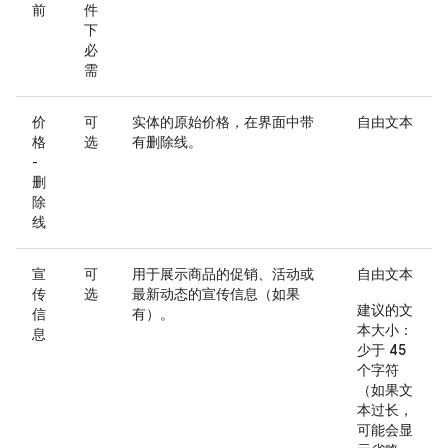
前
件
下
必
需
价
可
实体的原始价格，在界面中带
自由文本
格
选
有删除线。
-
删
除
线
宣
可
用于展示商品的促销、活动或
自由文本
传
选
最新动态的宣传信息（如果
建议的文
信
有）。
本大小：
息
少于 45
个字符
（如果文
本过长，
可能会显