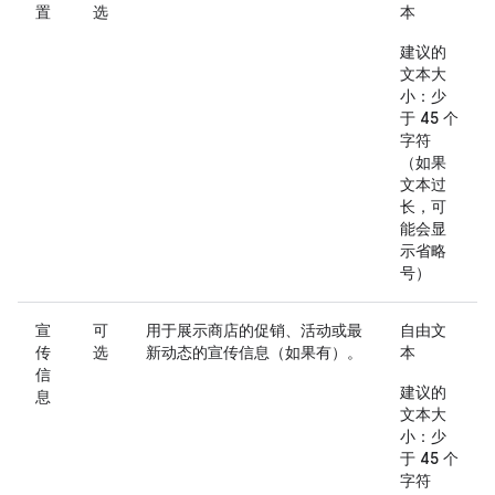
置
选
本
建议的
文本大
小：少
于 45 个
字符
（如果
文本过
长，可
能会显
示省略
号）
宣
可
用于展示商店的促销、活动或最
自由文
传
选
新动态的宣传信息（如果有）。
本
信
建议的
息
文本大
小：少
于 45 个
字符