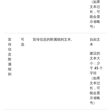
（如果
文本过
长，可
能会显
示省略
号）
宣
可
宣传信息的附属细则文本。
自由文
传
选
本
信
建议的
息
文本大
附
小：少
属
于 45 个
细
字符
则
（如果
文本过
长，可
能会显
示省略
号）