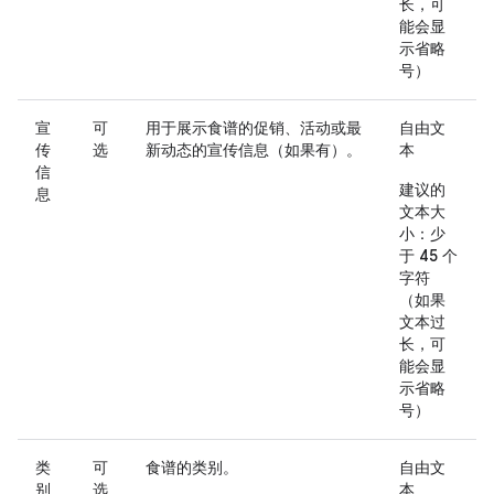
长，可
能会显
示省略
号）
宣
可
用于展示食谱的促销、活动或最
自由文
传
选
新动态的宣传信息（如果有）。
本
信
建议的
息
文本大
小：少
于 45 个
字符
（如果
文本过
长，可
能会显
示省略
号）
类
可
食谱的类别。
自由文
别
选
本