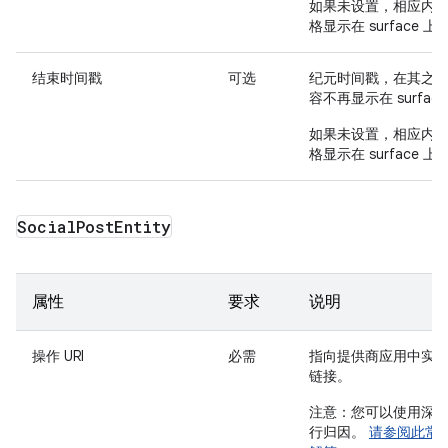
如果未设置，相应内
格显示在 surface 上
结束时间戳
可选
纪元时间戳，在其之
容不再显示在 surfac
如果未设置，相应内
格显示在 surface 上
Social
Post
Entity
属性
要求
说明
操作 URI
必需
指向提供商应用中实
链接。
注意：您可以使用深
行归因。
请参阅此常