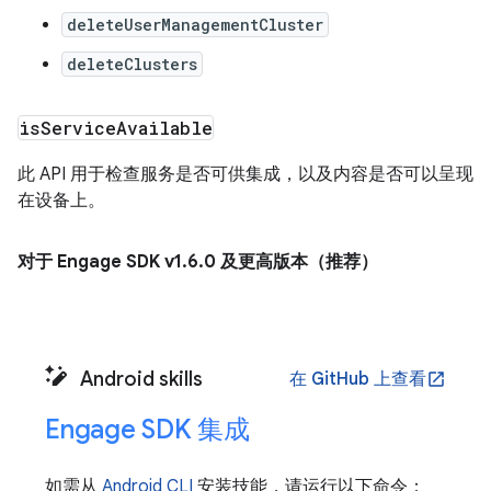
deleteUserManagementCluster
deleteClusters
is
Service
Available
此 API 用于检查服务是否可供集成，以及内容是否可以呈现
在设备上。
对于 Engage SDK v1
.
6
.
0 及更高版本（推荐）
Android skills
在 GitHub 上查看
open_in_new
Engage SDK 集成
如需从
Android CLI
安装技能，请运行以下命令：