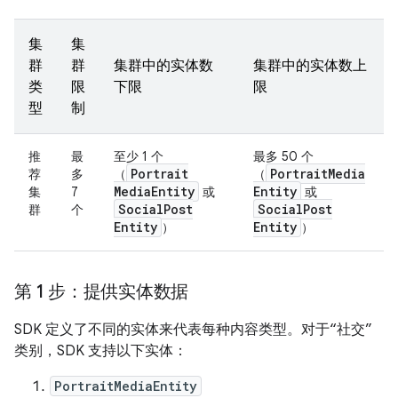
集
集
群
群
集群中的实体数
集群中的实体数上
类
限
下限
限
型
制
推
最
至少 1 个
最多 50 个
Portrait
Portrait
Media
荐
多
（
（
Media
Entity
Entity
集
7
或
或
Social
Post
Social
Post
群
个
Entity
Entity
）
）
第 1 步：提供实体数据
SDK 定义了不同的实体来代表每种内容类型。对于“社交”
类别，SDK 支持以下实体：
PortraitMediaEntity