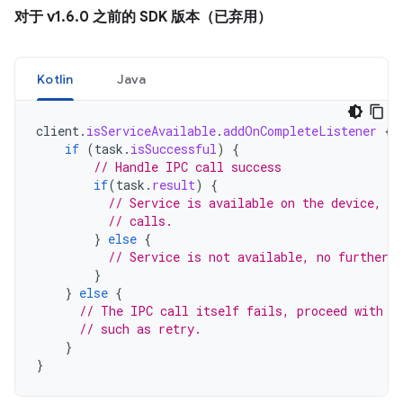
对于 v1
.
6
.
0 之前的 SDK 版本（已弃用）
Kotlin
Java
client
.
isServiceAvailable
.
addOnCompleteListener
{
if
(
task
.
isSuccessful
)
{
// Handle IPC call success
if
(
task
.
result
)
{
// Service is available on the device, pr
// calls.
}
else
{
// Service is not available, no further a
}
}
else
{
// The IPC call itself fails, proceed with e
// such as retry.
}
}