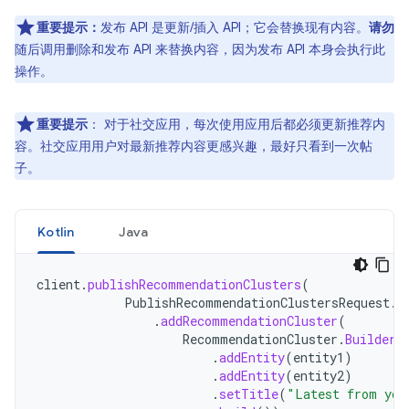
重要提示：
发布 API 是更新/插入 API；它会替换现有内容。
请勿
随后调用删除和发布 API 来替换内容，因为发布 API 本身会执行此
操作。
重要提示
：
对于社交应用，每次使用应用后都必须更新推荐内
容。社交应用用户对最新推荐内容更感兴趣，最好只看到一次帖
子。
Kotlin
Java
client
.
publishRecommendationClusters
(
PublishRecommendationClustersRequest
.
B
.
addRecommendationCluster
(
RecommendationCluster
.
Builder
(
.
addEntity
(
entity1
)
.
addEntity
(
entity2
)
.
setTitle
(
"Latest from you