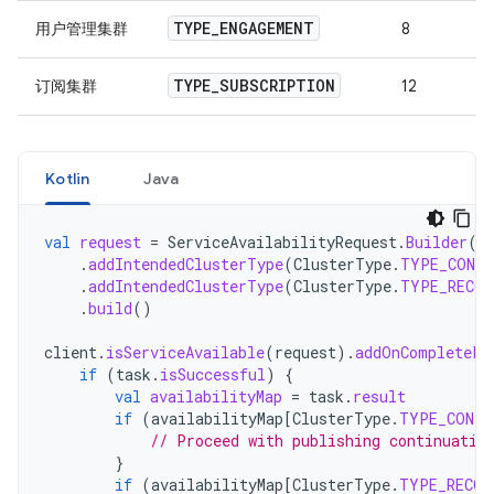
TYPE
_
ENGAGEMENT
用户管理集群
8
TYPE
_
SUBSCRIPTION
订阅集群
12
Kotlin
Java
val
request
=
ServiceAvailabilityRequest
.
Builder
()
.
addIntendedClusterType
(
ClusterType
.
TYPE_CONTI
.
addIntendedClusterType
(
ClusterType
.
TYPE_RECOM
.
build
()
client
.
isServiceAvailable
(
request
).
addOnCompleteLi
if
(
task
.
isSuccessful
)
{
val
availabilityMap
=
task
.
result
if
(
availabilityMap
[
ClusterType
.
TYPE_CONTI
// Proceed with publishing continuatio
}
if
(
availabilityMap
[
ClusterType
.
TYPE_RECOM