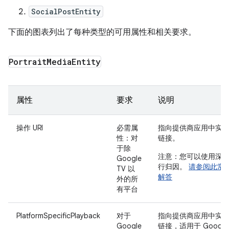
SocialPostEntity
下面的图表列出了每种类型的可用属性和相关要求。
Portrait
Media
Entity
属性
要求
说明
操作 URI
必需属
指向提供商应用中实
性
：对
链接。
于除
注意：您可以使用深
Google
行归因。
请参阅此常
TV 以
解答
外的所
有平台
PlatformSpecificPlayback
对于
指向提供商应用中实
Google
链接，适用于 Google 