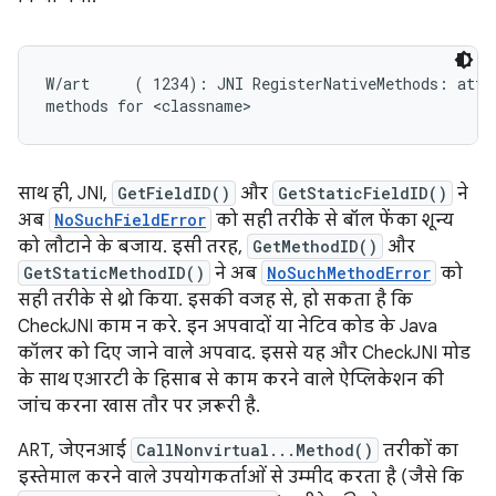
W/art     ( 1234): JNI RegisterNativeMethods: attem
साथ ही, JNI,
GetFieldID()
और
GetStaticFieldID()
ने
अब
NoSuchFieldError
को सही तरीके से बॉल फेंका शून्य
को लौटाने के बजाय. इसी तरह,
GetMethodID()
और
GetStaticMethodID()
ने अब
NoSuchMethodError
को
सही तरीके से थ्रो किया. इसकी वजह से, हो सकता है कि
CheckJNI काम न करे. इन अपवादों या नेटिव कोड के Java
कॉलर को दिए जाने वाले अपवाद. इससे यह और CheckJNI मोड
के साथ एआरटी के हिसाब से काम करने वाले ऐप्लिकेशन की
जांच करना खास तौर पर ज़रूरी है.
ART, जेएनआई
CallNonvirtual...Method()
तरीकों का
इस्तेमाल करने वाले उपयोगकर्ताओं से उम्मीद करता है (जैसे कि