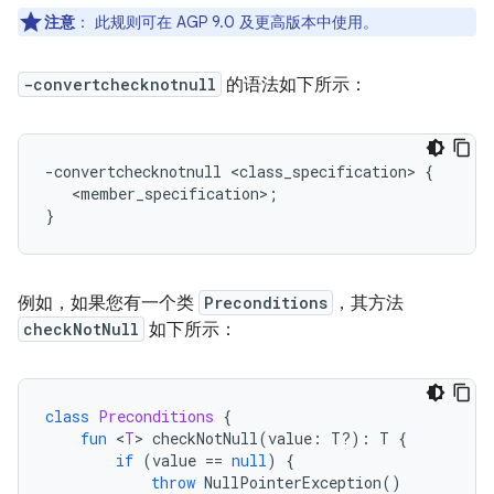
注意
：
此规则可在 AGP 9.0 及更高版本中使用。
-convertchecknotnull
的语法如下所示：
-convertchecknotnull <class_specification> {

   <member_specification>;

例如，如果您有一个类
Preconditions
，其方法
checkNotNull
如下所示：
class
Preconditions
{
fun
<
T
>
checkNotNull
(
value
:
T?)
:
T
{
if
(
value
==
null
)
{
throw
NullPointerException
()