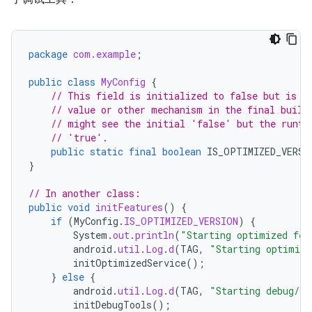
package
com.example
;
public
class
MyConfig
{
// This field is initialized to false but is o
// value or other mechanism in the final build
// might see the initial 'false' but the runti
// 'true'.
public
static
final
boolean
IS_OPTIMIZED_VERSI
}
// In another class:
public
void
initFeatures
()
{
if
(
MyConfig
.
IS_OPTIMIZED_VERSION
)
{
System
.
out
.
println
(
"Starting optimized fea
android
.
util
.
Log
.
d
(
TAG
,
"Starting optimize
initOptimizedService
();
}
else
{
android
.
util
.
Log
.
d
(
TAG
,
"Starting debug/lo
initDebugTools
();