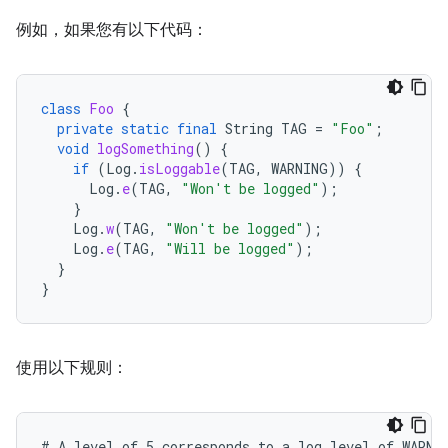
例如，如果您有以下代码：
class
Foo
{
private
static
final
String
TAG
=
"Foo"
;
void
logSomething
()
{
if
(
Log
.
isLoggable
(
TAG
,
WARNING
))
{
Log
.
e
(
TAG
,
"Won't be logged"
);
}
Log
.
w
(
TAG
,
"Won't be logged"
);
Log
.
e
(
TAG
,
"Will be logged"
);
}
}
使用以下规则：
# A level of 5 corresponds to a log level of WARNIN