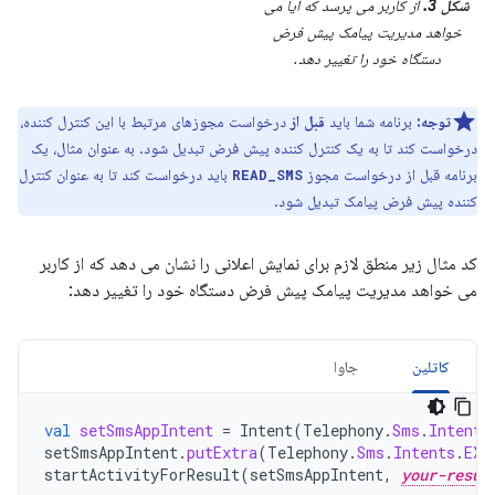
شکل 3.
از کاربر می پرسد که آیا می
خواهد مدیریت پیامک پیش فرض
دستگاه خود را تغییر دهد.
توجه:
برنامه شما باید
قبل از
درخواست مجوزهای مرتبط با این کنترل کننده،
درخواست کند تا به یک کنترل کننده پیش فرض تبدیل شود. به عنوان مثال، یک
برنامه قبل از درخواست مجوز
باید درخواست کند تا به عنوان کنترل
READ_SMS
کننده پیش فرض پیامک تبدیل شود.
کد مثال زیر منطق لازم برای نمایش اعلانی را نشان می دهد که از کاربر
می خواهد مدیریت پیامک پیش فرض دستگاه خود را تغییر دهد:
کاتلین
جاوا
val
setSmsAppIntent
=
Intent
(
Telephony
.
Sms
.
Intents
setSmsAppIntent
.
putExtra
(
Telephony
.
Sms
.
Intents
.
EXT
startActivityForResult
(
setSmsAppIntent
,
your-resul