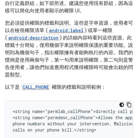
自行定義群組，如下節所述。建議您使用現有群組，因為這
樣可以簡化向使用者顯示的權限 UI。
您必須提供權限的標籤和說明。這些是字串資源，使用者可
以在檢視權限清單 (
android:label
) 或單一權限
(
android:description
) 的詳細內容時看到這些資源。此
標籤十分簡短，僅用幾個字來說明權限保護的重要功能。說
明則為幾個句子，指出權限擁有者能夠執行的內容。我們的
慣例是使用兩個句子，第一句用來說明權限，第二句則是警
告使用者，讓他們知道應用程式獲得權限時可能會出錯的問
題類型。
以下是
CALL_PHONE
權限的標籤和說明範例：
<string
name="permlab_callPhone">directly
call
pho
<string
name="permdesc_callPhone">Allows
the
app
t
phone
numbers
without
your
intervention.
Malicious
calls
on
your
phone
bill.</string>