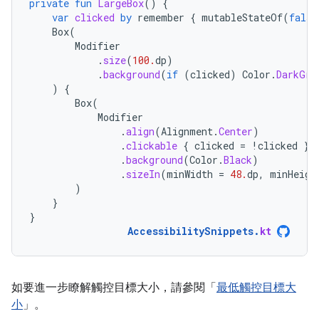
private
fun
LargeBox
()
{
var
clicked
by
remember
{
mutableStateOf
(
false
Box
(
Modifier
.
size
(
100.
dp
)
.
background
(
if
(
clicked
)
Color
.
DarkGra
)
{
Box
(
Modifier
.
align
(
Alignment
.
Center
)
.
clickable
{
clicked
=
!
clicked
}
.
background
(
Color
.
Black
)
.
sizeIn
(
minWidth
=
48.
dp
,
minHeigh
)
}
}
AccessibilitySnippets
.
kt
如要進一步瞭解觸控目標大小，請參閱「
最低觸控目標大
小
」。