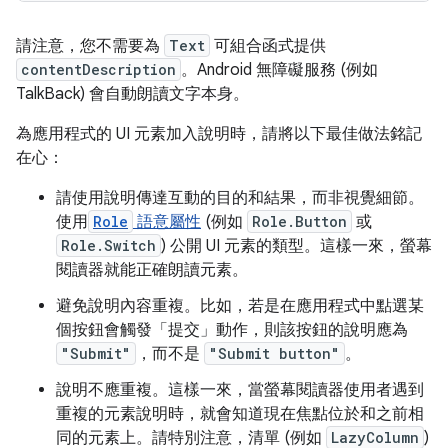
請注意，您不需要為
Text
可組合函式提供
contentDescription
。Android 無障礙服務 (例如
TalkBack) 會自動朗讀文字本身。
為應用程式的 UI 元素加入說明時，請將以下最佳做法銘記
在心：
請使用說明傳達互動的目的和結果，而非視覺細節。
使用
Role
語意屬性
(例如
Role.Button
或
Role.Switch
) 公開 UI 元素的類型。這樣一來，螢幕
閱讀器就能正確朗讀元素。
避免說明內容重複。比如，若是在應用程式中點選某
個按鈕會觸發「提交」動作，則該按鈕的說明應為
"Submit"
，而不是
"Submit button"
。
說明不應重複。這樣一來，當螢幕閱讀器使用者遇到
重複的元素說明時，就會知道現在焦點位於和之前相
同的元素上。請特別注意，清單 (例如
LazyColumn
)