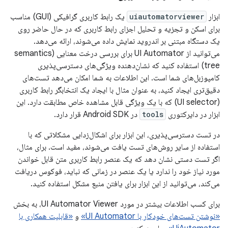
ابزار
uiautomatorviewer
یک رابط کاربری گرافیکی (GUI) مناسب
برای اسکن و تجزیه و تحلیل اجزای رابط کاربری که در حال حاضر روی
یک دستگاه مبتنی بر اندروید نمایش داده می‌شوند، ارائه می‌دهد.
می‌توانید از UI Automator برای بررسی درخت معنایی (semantics
tree) استفاده کنید که نشان‌دهنده ویژگی‌های دسترسی‌پذیری
کامپوزبل‌های شما است. این اطلاعات به شما امکان می‌دهد تست‌های
دقیق‌تری ایجاد کنید، به عنوان مثال با ایجاد یک انتخابگر رابط کاربری
(UI selector) که با یک ویژگی قابل مشاهده خاص مطابقت دارد. این
ابزار در دایرکتوری
tools
در Android SDK قرار دارد.
در تست دسترسی‌پذیری، این ابزار برای اشکال‌زدایی مشکلاتی که با
استفاده از سایر روش‌های تست یافت می‌شوند، مفید است. برای مثال،
اگر تست دستی نشان دهد که یک عنصر رابط کاربری متن قابل خواندن
مورد نیاز خود را ندارد یا یک عنصر در زمانی که نباید، فوکوس دریافت
می‌کند، می‌توانید از این ابزار برای یافتن منبع مشکل استفاده کنید.
برای کسب اطلاعات بیشتر در مورد UI Automator Viewer، به بخش
«نوشتن تست‌های خودکار با UI Automator»
و
«قابلیت همکاری با