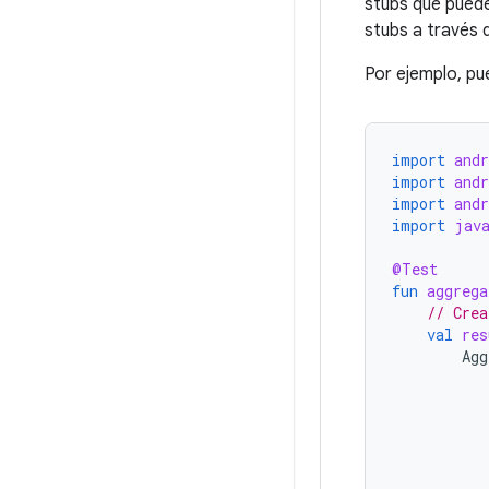
stubs que pued
stubs a través 
Por ejemplo, pu
import
andr
import
andr
import
andr
import
jav
@Test
fun
aggrega
// Crea
val
res
Agg