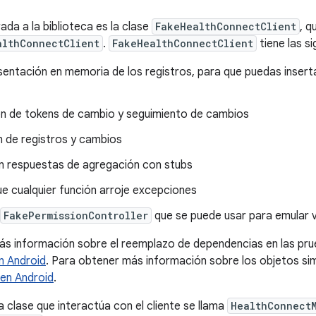
ada a la biblioteca es la clase
FakeHealthConnectClient
, q
althConnectClient
.
FakeHealthConnectClient
tiene las si
entación en memoria de los registros, para que puedas insertar
n de tokens de cambio y seguimiento de cambios
n de registros y cambios
n respuestas de agregación con stubs
e cualquier función arroje excepciones
FakePermissionController
que se puede usar para emular v
s información sobre el reemplazo de dependencias en las pru
n Android
. Para obtener más información sobre los objetos si
en Android
.
la clase que interactúa con el cliente se llama
HealthConnect