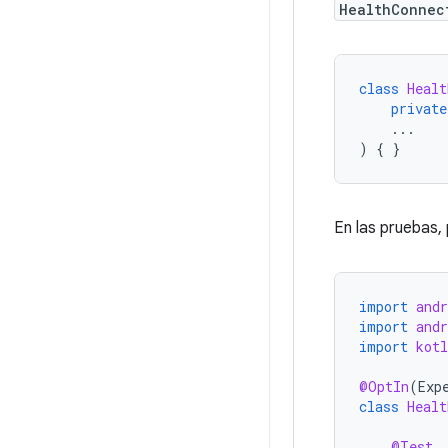
HealthConnec
class
Healt
private
...
)
{
}
En las pruebas,
import
and
import
and
import
kot
@OptIn
(
Exp
class
Healt
@Test