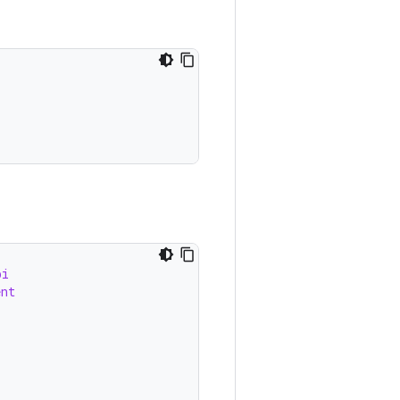
pi
ent