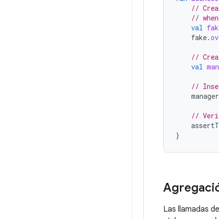
// Crea
// when
val
fak
fake
.
ov
// Crea
val
man
// Inse
manager
// Veri
assertT
}
Agregaci
Las llamadas de