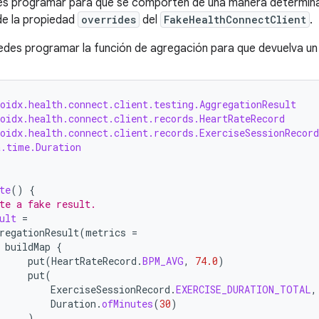
es programar para que se comporten de una manera determina
de la propiedad
overrides
del
FakeHealthConnectClient
.
edes programar la función de agregación para que devuelva un 
oidx.health.connect.client.testing.AggregationResult
oidx.health.connect.client.records.HeartRateRecord
oidx.health.connect.client.records.ExerciseSessionRecord
a.time.Duration
te
()
{
te a fake result.
ult
=
regationResult
(
metrics
=
buildMap
{
put
(
HeartRateRecord
.
BPM_AVG
,
74.0
)
put
(
ExerciseSessionRecord
.
EXERCISE_DURATION_TOTAL
,
Duration
.
ofMinutes
(
30
)
)