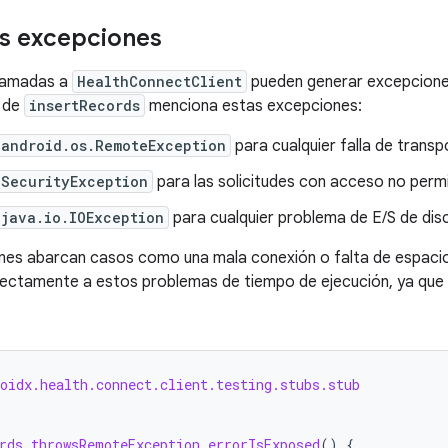
las excepciones
llamadas a
HealthConnectClient
pueden generar excepciones
 de
insertRecords
menciona estas excepciones:
 android.os.RemoteException
para cualquier falla de transp
 SecurityException
para las solicitudes con acceso no permi
 java.io.IOException
para cualquier problema de E/S de dis
es abarcan casos como una mala conexión o falta de espacio 
ectamente a estos problemas de tiempo de ejecución, ya que p
roidx.health.connect.client.testing.stubs.stub
rds_throwsRemoteException_errorIsExposed
()
{