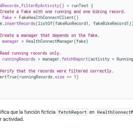
dRecords_filterByActivity
()
=
runTest
{
Create a Fake with one running and one biking record.
fake
=
FakeHealthConnectClient
()
e
.
insertRecords
(
listOf
(
fakeRunRecord1
,
fakeBikeRecord1
)
Create a manager that depends on the fake.
manager
=
HealthConnectManager
(
fake
)
Read running records only.
runningRecords
=
manager
.
fetchReport
(
activity
=
Runnin
Verify that the records were filtered correctly.
ertTrue
(
runningRecords
.
size
==
1
)
fica que la función ficticia
fetchReport
en
HealthConnect
r actividad.