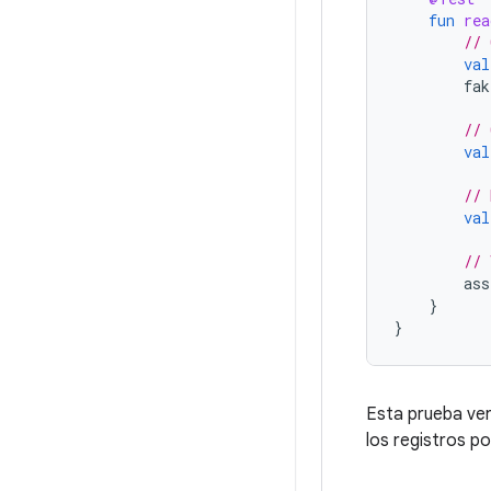
fun
rea
// 
val
fak
// 
val
// 
val
// 
ass
}
}
Esta prueba veri
los registros po