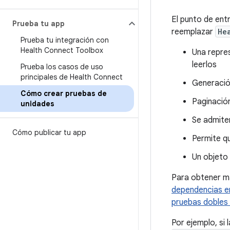
El punto de entr
Prueba tu app
reemplazar
He
Prueba tu integración con
Health Connect Toolbox
Una repres
leerlos
Prueba los casos de uso
principales de Health Connect
Generació
Cómo crear pruebas de
Paginació
unidades
Se admite
Cómo publicar tu app
Permite qu
Un objeto
Para obtener má
dependencias e
pruebas dobles 
Por ejemplo, si 