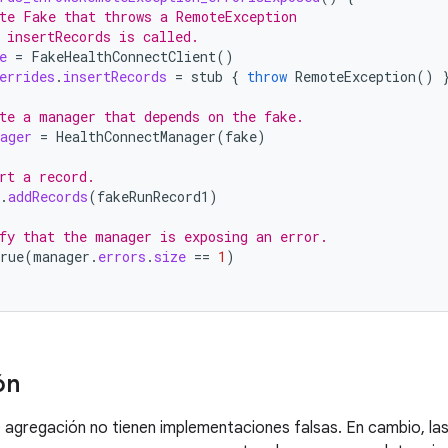
te Fake that throws a RemoteException
 insertRecords is called.
e
=
FakeHealthConnectClient
()
errides
.
insertRecords
=
stub
{
throw
RemoteException
()
te a manager that depends on the fake.
ager
=
HealthConnectManager
(
fake
)
rt a record.
.
addRecords
(
fakeRunRecord1
)
fy that the manager is exposing an error.
rue
(
manager
.
errors
.
size
==
1
)
ón
 agregación no tienen implementaciones falsas. En cambio, la