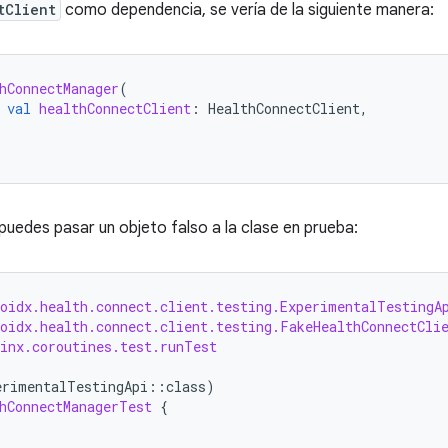
tClient
como dependencia, se vería de la siguiente manera:
hConnectManager
(
val
healthConnectClient
:
HealthConnectClient
,
 puedes pasar un objeto falso a la clase en prueba:
roidx.health.connect.client.testing.ExperimentalTestingA
roidx.health.connect.client.testing.FakeHealthConnectCli
linx.coroutines.test.runTest
erimentalTestingApi
::
class
)
hConnectManagerTest
{