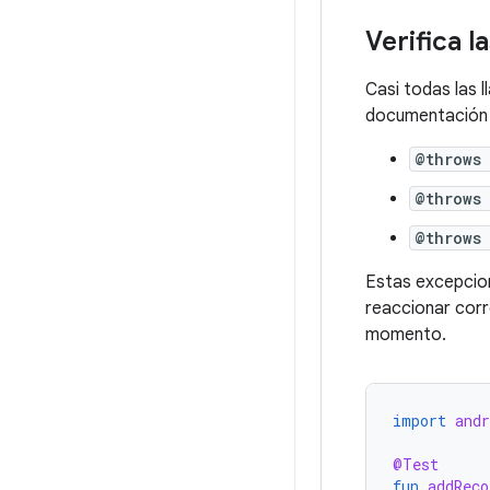
Verifica 
Casi todas las 
documentación
@throws
@throws
@throws
Estas excepcion
reaccionar corr
momento.
import
and
@Test
fun
addReco