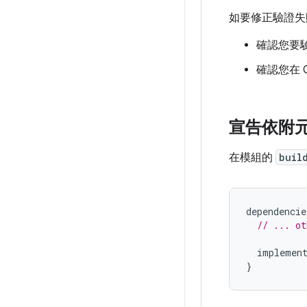
如要修正驗證失
確認您要驗
確認您在 
宣告依附
在模組的
buil
dependencie
// ... ot
implemen
}