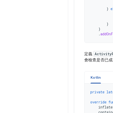
}
e
}
}
.
addOnF
定義
Activity
會檢查是否已成
Kotlin
private
lat
override
fu
inflate
contain