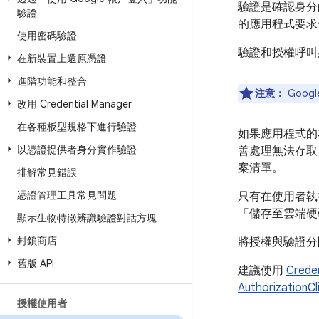
驗證是確認身分
驗證
的應用程式要求使
使用密碼驗證
驗證和授權呼叫
在新裝置上還原憑證
進階功能和整合
注意：
Googl
改用 Credential Manager
在各種板型規格下進行驗證
如果應用程式的功
以憑證提供者身分實作驗證
善處理無法存取
案清單。
排解常見錯誤
憑證管理工具常見問題
只有在使用者執行
「儲存至雲端硬
顯示生物特徵辨識驗證對話方塊
封鎖商店
將授權與驗證分
舊版 API
建議使用
Crede
AuthorizationCl
授權使用者