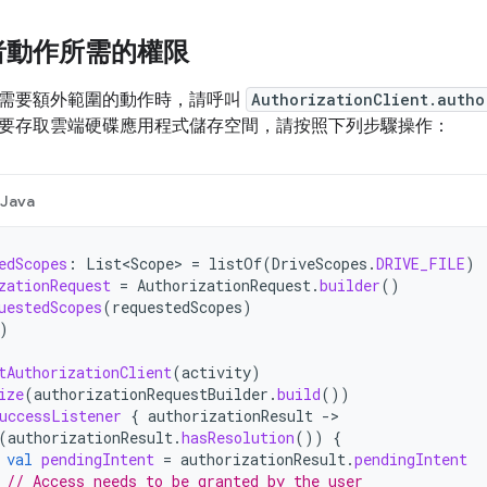
者動作所需的權限
需要額外範圍的動作時，請呼叫
AuthorizationClient.autho
要存取雲端硬碟應用程式儲存空間，請按照下列步驟操作：
Java
edScopes
:
List<Scope>
=
listOf
(
DriveScopes
.
DRIVE_FILE
)
zationRequest
=
AuthorizationRequest
.
builder
()
uestedScopes
(
requestedScopes
)
)
tAuthorizationClient
(
activity
)
ize
(
authorizationRequestBuilder
.
build
())
uccessListener
{
authorizationResult
-
(
authorizationResult
.
hasResolution
())
{
val
pendingIntent
=
authorizationResult
.
pendingIntent
// Access needs to be granted by the user