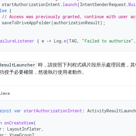
startAuthorizationIntent
.
launch
(
IntentSenderRequest
.
Bui
lse
{
// Access was previously granted, continue with user ac
saveToDriveAppFolder
(
authorizationResult
);
ailureListener
{
e
-
>
Log
.
e
(
TAG
,
"Failed to authorize"
,
ResultLauncher
時，請按照下列程式碼片段所示處理回應，其
功授予必要權限，然後執行使用者動作。
Java
einit
var
startAuthorizationIntent
:
ActivityResultLaunch
n
onCreateView
(
r
:
LayoutInflater
,
er
:
ViewGroup?,