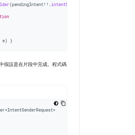
lder
(
pendingIntent
!!
.
intentSender
).
build
())
tion
e
)
}
中假設是在片段中完成。程式碼
er<IntentSenderRequest>