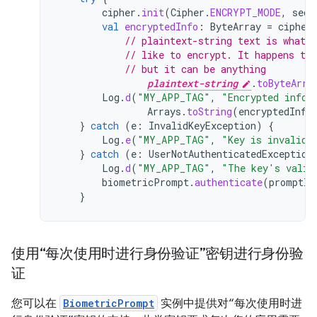
cipher
.
init
(
Cipher
.
ENCRYPT_MODE
,
secr
val
encryptedInfo
:
ByteArray
=
cipher
// plaintext-string text is whatev
// like to encrypt. It happens to
// but it can be anything
plaintext-string
.
toByteArra
Log
.
d
(
"MY_APP_TAG"
,
"Encrypted infor
Arrays
.
toString
(
encryptedInfo
}
catch
(
e
:
InvalidKeyException
)
{
Log
.
e
(
"MY_APP_TAG"
,
"Key is invalid.
}
catch
(
e
:
UserNotAuthenticatedException
Log
.
d
(
"MY_APP_TAG"
,
"The key's valid
biometricPrompt
.
authenticate
(
promptIn
}
使用“每次使用时进行身份验证”密钥进行身份验
证
您可以在
BiometricPrompt
实例中提供对“每次使用时进