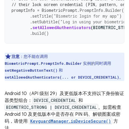
// their lock screen credential (PIN, pattern, or 
promptInfo
=
BiometricPrompt
.
PromptInfo
.
Builder
()
.
setTitle
(
"Biometric login for my app"
)
.
setSubtitle
(
"Log in using your biometric 
.
setAllowedAuthenticators
(
BIOMETRIC_STRO
.
build
()
注意
：您不能在调用
实例的同时调用
BiometricPrompt.PromptInfo.Builder
和
setNegativeButtonText()
。
setAllowedAuthenticators(... or DEVICE_CREDENTIAL)
Android 10（API 级别 29）及更低版本不支持以下身份验证
器类型组合：
DEVICE_CREDENTIAL
和
BIOMETRIC_STRONG | DEVICE_CREDENTIAL
。如需检查
Android 10 及更低版本中是否存在 PIN 码、解锁图案或密
码，请使用
KeyguardManager.isDeviceSecure()
方
法。