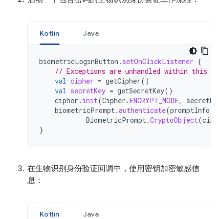
Kotlin
Java
biometricLoginButton
.
setOnClickListener
{
// Exceptions are unhandled within this sn
val
cipher
=
getCipher
()
val
secretKey
=
getSecretKey
()
cipher
.
init
(
Cipher
.
ENCRYPT_MODE
,
secretKe
biometricPrompt
.
authenticate
(
promptInfo
,
BiometricPrompt
.
CryptoObject
(
ciph
}
在生物识别身份验证回调中，使用密钥加密敏感信
息：
Kotlin
Java