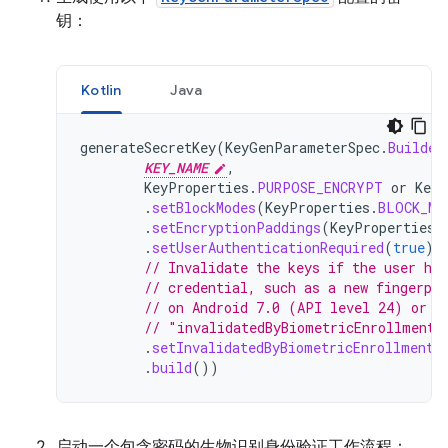
钥：
Kotlin
Java
generateSecretKey
(
KeyGenParameterSpec
.
Builder
KEY_NAME
,
KeyProperties
.
PURPOSE_ENCRYPT
or
KeyP
.
setBlockModes
(
KeyProperties
.
BLOCK_MO
.
setEncryptionPaddings
(
KeyProperties
.
.
setUserAuthenticationRequired
(
true
)
// Invalidate the keys if the user ha
// credential, such as a new fingerpr
// on Android 7.0 (API level 24) or h
// "invalidatedByBiometricEnrollment"
.
setInvalidatedByBiometricEnrollment
(
.
build
())
启动一个包含密码的生物识别身份验证工作流程：