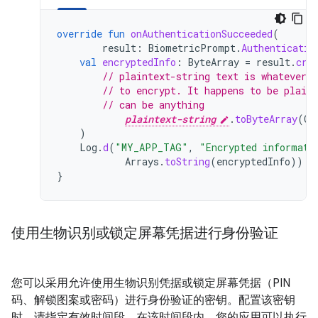
override
fun
onAuthenticationSucceeded
(
result
:
BiometricPrompt
.
Authenticatio
val
encryptedInfo
:
ByteArray
=
result
.
cry
// plaintext-string text is whatever d
// to encrypt. It happens to be plain
// can be anything
plaintext-string
.
toByteArray
(
Ch
)
Log
.
d
(
"MY_APP_TAG"
,
"Encrypted informati
Arrays
.
toString
(
encryptedInfo
))
}
使用生物识别或锁定屏幕凭据进行身份验证
您可以采用允许使用生物识别凭据或锁定屏幕凭据（PIN
码、解锁图案或密码）进行身份验证的密钥。配置该密钥
时，请指定有效时间段。在该时间段内，您的应用可以执行