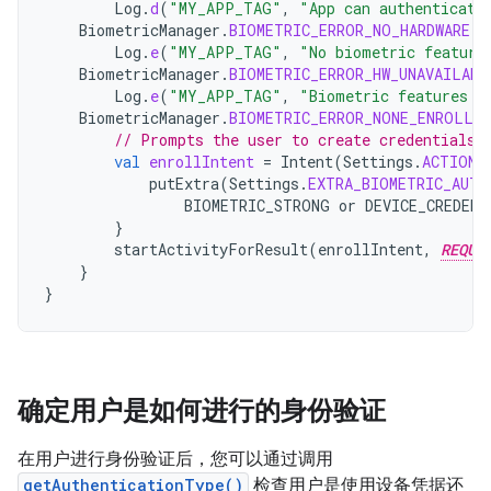
Log
.
d
(
"MY_APP_TAG"
,
"App can authenticate
BiometricManager
.
BIOMETRIC_ERROR_NO_HARDWARE
-
Log
.
e
(
"MY_APP_TAG"
,
"No biometric feature
BiometricManager
.
BIOMETRIC_ERROR_HW_UNAVAILABL
Log
.
e
(
"MY_APP_TAG"
,
"Biometric features a
BiometricManager
.
BIOMETRIC_ERROR_NONE_ENROLLED
// Prompts the user to create credentials 
val
enrollIntent
=
Intent
(
Settings
.
ACTION_
putExtra
(
Settings
.
EXTRA_BIOMETRIC_AUTH
BIOMETRIC_STRONG
or
DEVICE_CREDENT
}
startActivityForResult
(
enrollIntent
,
REQUE
}
}
确定用户是如何进行的身份验证
在用户进行身份验证后，您可以通过调用
getAuthenticationType()
检查用户是使用设备凭据还