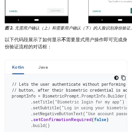
图 2.
无需用户确认（上）和需要用户确认（下）的人脸识别身份验证
以下代码段展示了如何显示
不
需要显式用户操作即可完成身
份验证流程的对话框：
Kotlin
Java
// Lets the user authenticate without performing a
// button, after their biometric credential is acc
promptInfo
=
BiometricPrompt
.
PromptInfo
.
Builder
()
.
setTitle
(
"Biometric login for my app"
)
.
setSubtitle
(
"Log in using your biometric 
.
setNegativeButtonText
(
"Use account passwo
.
setConfirmationRequired
(
false
)
.
build
()