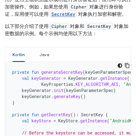
加密操作。例如，如果您使用
Cipher
对象进行身份验
证，应用便可以使用
SecretKey
对象执行加密和解密。
以下部分介绍了使用
Cipher
对象和
SecretKey
对象加
密数据的示例。每个示例均使用以下方法：
Kotlin
Java
private
fun
generateSecretKey
(
keyGenParameterSpec
:
val
keyGenerator
=
KeyGenerator
.
getInstance
(
KeyProperties
.
KEY_ALGORITHM_AES
,
"Andr
keyGenerator
.
init
(
keyGenParameterSpec
)
keyGenerator
.
generateKey
()
}
private
fun
getSecretKey
():
SecretKey
{
val
keyStore
=
KeyStore
.
getInstance
(
"AndroidKe
// Before the keystore can be accessed, it mus