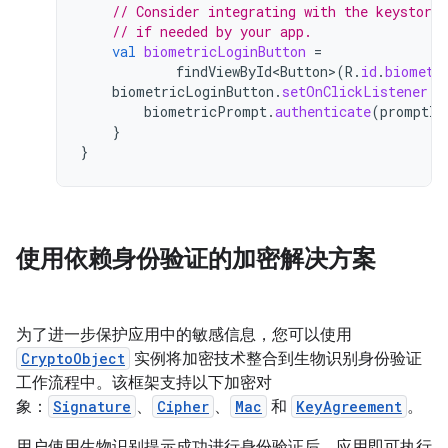
// Consider integrating with the keystore 
// if needed by your app.
val
biometricLoginButton
=
findViewById<Button>
(
R
.
id
.
biometr
biometricLoginButton
.
setOnClickListener
{
biometricPrompt
.
authenticate
(
promptIn
}
}
使用依赖身份验证的加密解决方案
为了进一步保护应用中的敏感信息，您可以使用
CryptoObject
实例将加密技术整合到生物识别身份验证
工作流程中。该框架支持以下加密对
象：
Signature
、
Cipher
、
Mac
和
KeyAgreement
。
用户使用生物识别提示成功进行身份验证后，应用即可执行