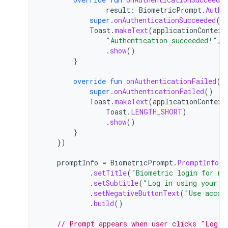
result
:
BiometricPrompt
.
Authe
super
.
onAuthenticationSucceeded
(
r
Toast
.
makeText
(
applicationContext
"Authentication succeeded!"
,
.
show
()
}
override
fun
onAuthenticationFailed
()
super
.
onAuthenticationFailed
()
Toast
.
makeText
(
applicationContext
Toast
.
LENGTH_SHORT
)
.
show
()
}
})
promptInfo
=
BiometricPrompt
.
PromptInfo
.
B
.
setTitle
(
"Biometric login for my
.
setSubtitle
(
"Log in using your b
.
setNegativeButtonText
(
"Use accou
.
build
()
// Prompt appears when user clicks "Log i