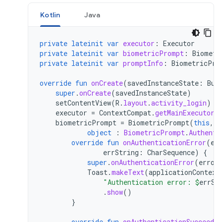
Kotlin
Java
private
lateinit
var
executor
:
Executor
private
lateinit
var
biometricPrompt
:
Biometr
private
lateinit
var
promptInfo
:
BiometricPro
override
fun
onCreate
(
savedInstanceState
:
Bun
super
.
onCreate
(
savedInstanceState
)
setContentView
(
R
.
layout
.
activity_login
)
executor
=
ContextCompat
.
getMainExecutor
(
biometricPrompt
=
BiometricPrompt
(
this
,
e
object
:
BiometricPrompt
.
Authenti
override
fun
onAuthenticationError
(
er
errString
:
CharSequence
)
{
super
.
onAuthenticationError
(
error
Toast
.
makeText
(
applicationContext
"Authentication error: 
$
errSt
.
show
()
}
override
fun
onAuthenticationSucceeded