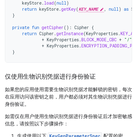
keyStore
.
load
(
null
)
return
keyStore
.
getKey
(
KEY_NAME
,
null
)
as
Se
}
private
fun
getCipher
():
Cipher
{
return
Cipher
.
getInstance
(
KeyProperties
.
KEY_AL
+
KeyProperties
.
BLOCK_MODE_CBC
+
"/"
+
KeyProperties
.
ENCRYPTION_PADDING_PK
}
仅使用生物识别凭据进行身份验证
如果您的应用使用需要生物识别凭据才能解锁的密钥，每次
在应用访问该密钥之前，用户都必须对其生物识别凭据进行
身份验证。
如需仅在用户使用生物识别凭据进行身份验证后才加密敏感
信息，请按照以下步骤操作：
生成使用以下
KeyGenParameterSpec
配置的密