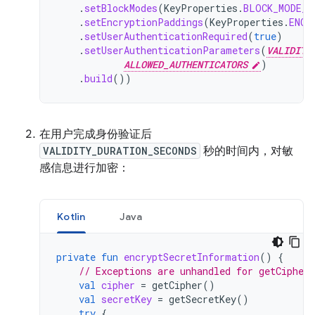
.
setBlockModes
(
KeyProperties
.
BLOCK_MODE_C
.
setEncryptionPaddings
(
KeyProperties
.
ENCR
.
setUserAuthenticationRequired
(
true
)
.
setUserAuthenticationParameters
(
VALIDITY
ALLOWED_AUTHENTICATORS
)
.
build
())
在用户完成身份验证后
VALIDITY_DURATION_SECONDS
秒的时间内，对敏
感信息进行加密：
Kotlin
Java
private
fun
encryptSecretInformation
()
{
// Exceptions are unhandled for getCipher
val
cipher
=
getCipher
()
val
secretKey
=
getSecretKey
()
try
{