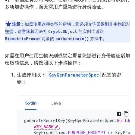
多项加密操作，而无需用户重新进行身份验证。
注意
：如需使用这种类型的密钥，您必须
允许回退到非生物识别
凭据
，这意味着无法将
的实例传递到
CryptoObject
对象的
方法中。
BiometricPrompt
authenticate()
如需在用户使用生物识别或锁定屏幕凭据进行身份验证后加
密敏感信息，请按照以下步骤操作：
生成使用以下
KeyGenParameterSpec
配置的密
钥：
Kotlin
Java
generateSecretKey
(
KeyGenParameterSpec
.
Builder
KEY_NAME
,
KeyProperties
.
PURPOSE_ENCRYPT
or
KeyPrope