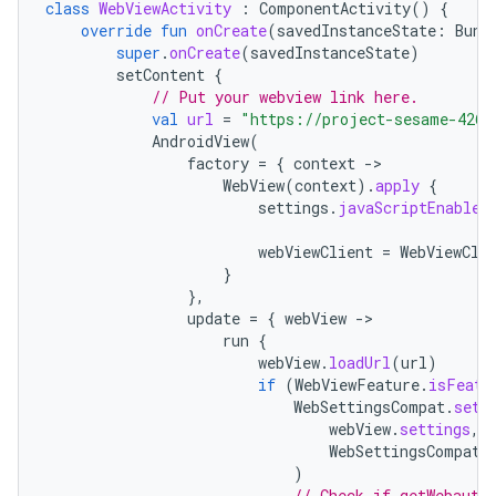
class
WebViewActivity
:
ComponentActivity
()
{
override
fun
onCreate
(
savedInstanceState
:
Bund
super
.
onCreate
(
savedInstanceState
)
setContent
{
// Put your webview link here.
val
url
=
"https://project-sesame-4262
AndroidView
(
factory
=
{
context
-
WebView
(
context
).
apply
{
settings
.
javaScriptEnabled
webViewClient
=
WebViewCli
}
},
update
=
{
webView
-
run
{
webView
.
loadUrl
(
url
)
if
(
WebViewFeature
.
isFeatu
WebSettingsCompat
.
setW
webView
.
settings
,
WebSettingsCompat
.
)
// Check if getWebauth