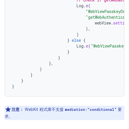
Log
.
e
(
"WebViewPasskeyDem
"getWebAuthenticat
webView
.
settin
),
)
}
else
{
Log
.
e
(
"WebViewPasskeyD
}
}
},
)
}
}
}
注意：
WebKit 程式庫不支援
要
mediation:"conditional"
求。