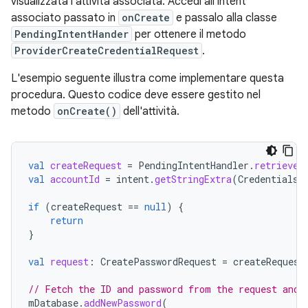
visualizzata l'attività associata. Accedi all'intent
associato passato in
onCreate
e passalo alla classe
PendingIntentHander
per ottenere il metodo
ProviderCreateCredentialRequest
.
L'esempio seguente illustra come implementare questa
procedura. Questo codice deve essere gestito nel
metodo
onCreate()
dell'attività.
val
createRequest
=
PendingIntentHandler
.
retrieveP
val
accountId
=
intent
.
getStringExtra
(
CredentialsR
if
(
createRequest
==
null
)
{
return
}
val
request
:
CreatePasswordRequest
=
createRequest
// Fetch the ID and password from the request and 
mDatabase
.
addNewPassword
(