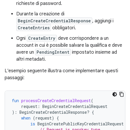
richieste di password.
Durante la creazione di
BeginCreateCredentialResponse
, aggiungi i
CreateEntries
obbligatori.
Ogni
CreateEntry
deve corrispondere a un
account in cui è possibile salvare la qualifica e deve
avere un
PendingIntent
impostato insieme ad
altri metadati.
L'esempio seguente illustra come implementare questi
passaggi:
fun
processCreateCredentialRequest
(
request
:
BeginCreateCredentialRequest
):
BeginCreateCredentialResponse? 
{
when
(
request
)
{
is
BeginCreatePublicKeyCredentialRequest
-
// Request is passkey type