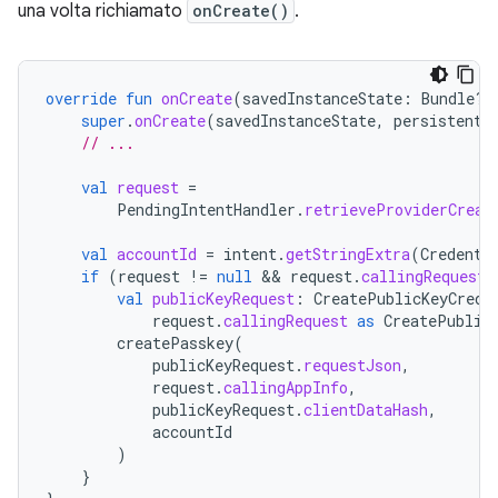
una volta richiamato
onCreate()
.
override
fun
onCreate
(
savedInstanceState
:
Bundle?,
super
.
onCreate
(
savedInstanceState
,
persistentS
// ...
val
request
=
PendingIntentHandler
.
retrieveProviderCreat
val
accountId
=
intent
.
getStringExtra
(
Credenti
if
(
request
!=
null
 && 
request
.
callingRequest
val
publicKeyRequest
:
CreatePublicKeyCrede
request
.
callingRequest
as
CreatePublic
createPasskey
(
publicKeyRequest
.
requestJson
,
request
.
callingAppInfo
,
publicKeyRequest
.
clientDataHash
,
accountId
)
}