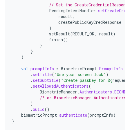
// Set the CreateCredentialRespons
PendingIntentHandler
.
setCreateCred
result
,
createPublicKeyCredResponse
)
setResult
(
RESULT_OK
,
result
)
finish
()
}
}
)
val
promptInfo
=
BiometricPrompt
.
PromptInfo
.
Bu
.
setTitle
(
"Use your screen lock"
)
.
setSubtitle
(
"Create passkey for 
${
request
.
setAllowedAuthenticators
(
BiometricManager
.
Authenticators
.
BIOMET
/* or BiometricManager.Authenticators.
)
.
build
()
biometricPrompt
.
authenticate
(
promptInfo
)
}