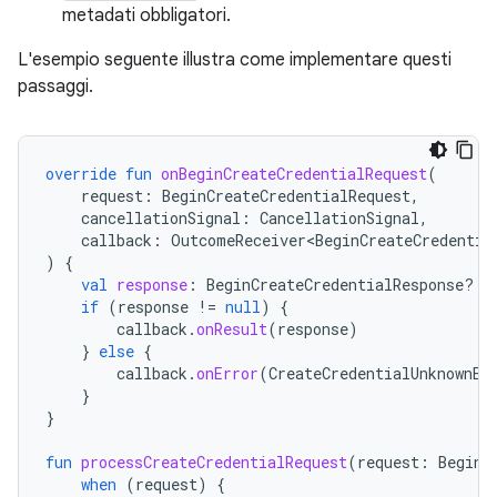
metadati obbligatori.
L'esempio seguente illustra come implementare questi
passaggi.
override
fun
onBeginCreateCredentialRequest
(
request
:
BeginCreateCredentialRequest
,
cancellationSignal
:
CancellationSignal
,
callback
:
OutcomeReceiver<BeginCreateCredentia
)
{
val
response
:
BeginCreateCredentialResponse? 
=
if
(
response
!=
null
)
{
callback
.
onResult
(
response
)
}
else
{
callback
.
onError
(
CreateCredentialUnknownEx
}
}
fun
processCreateCredentialRequest
(
request
:
BeginC
when
(
request
)
{