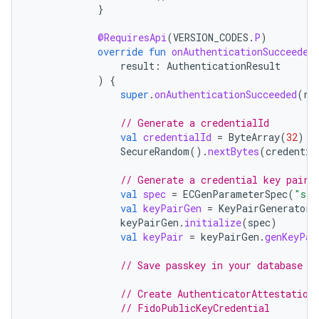
}
@RequiresApi
(
VERSION_CODES
.
P
)
override
fun
onAuthenticationSucceeded
result
:
AuthenticationResult
)
{
super
.
onAuthenticationSucceeded
(
re
// Generate a credentialId
val
credentialId
=
ByteArray
(
32
)
SecureRandom
().
nextBytes
(
credentia
// Generate a credential key pair
val
spec
=
ECGenParameterSpec
(
"sec
val
keyPairGen
=
KeyPairGenerator
.
keyPairGen
.
initialize
(
spec
)
val
keyPair
=
keyPairGen
.
genKeyPai
// Save passkey in your database a
// Create AuthenticatorAttestation
// FidoPublicKeyCredential