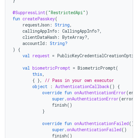
}
@SuppressLint
(
"RestrictedApi"
)
fun
createPasskey
(
requestJson
:
String
,
callingAppInfo
:
CallingAppInfo?,
clientDataHash
:
ByteArray?,
accountId
:
String?
)
{
val
request
=
PublicKeyCredentialCreationOptio
val
biometricPrompt
=
BiometricPrompt
(
this
,
{
},
// Pass in your own executor
object
:
AuthenticationCallback
()
{
override
fun
onAuthenticationError
(
err
super
.
onAuthenticationError
(
errorC
finish
()
}
override
fun
onAuthenticationFailed
()
super
.
onAuthenticationFailed
()
finish
()