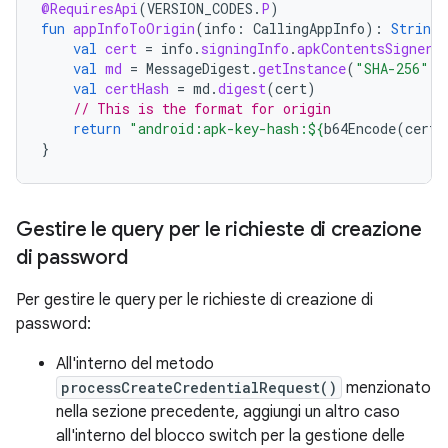
@RequiresApi
(
VERSION_CODES
.
P
)
fun
appInfoToOrigin
(
info
:
CallingAppInfo
):
String
val
cert
=
info
.
signingInfo
.
apkContentsSigners
val
md
=
MessageDigest
.
getInstance
(
"SHA-256"
)
val
certHash
=
md
.
digest
(
cert
)
// This is the format for origin
return
"android:apk-key-hash:
${
b64Encode
(
certH
}
Gestire le query per le richieste di creazione
di password
Per gestire le query per le richieste di creazione di
password:
All'interno del metodo
processCreateCredentialRequest()
menzionato
nella sezione precedente, aggiungi un altro caso
all'interno del blocco switch per la gestione delle