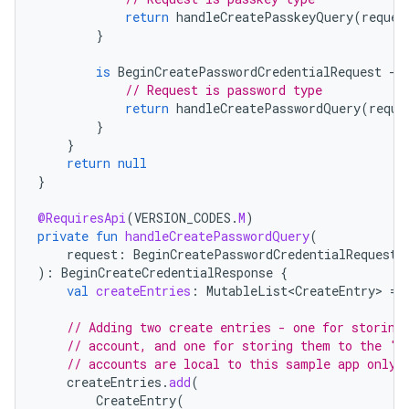
return
handleCreatePasskeyQuery
(
reques
}
is
BeginCreatePasswordCredentialRequest
-
>
// Request is password type
return
handleCreatePasswordQuery
(
reque
}
}
return
null
}
@RequiresApi
(
VERSION_CODES
.
M
)
private
fun
handleCreatePasswordQuery
(
request
:
BeginCreatePasswordCredentialRequest
):
BeginCreateCredentialResponse
{
val
createEntries
:
MutableList<CreateEntry>
=
// Adding two create entries - one for storing
// account, and one for storing them to the 'F
// accounts are local to this sample app only.
createEntries
.
add
(
CreateEntry
(