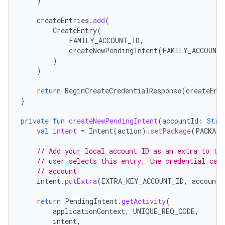
)
createEntries
.
add
(
CreateEntry
(
FAMILY_ACCOUNT_ID
,
createNewPendingIntent
(
FAMILY_ACCOUNT_
)
)
return
BeginCreateCredentialResponse
(
createEnt
}
private
fun
createNewPendingIntent
(
accountId
:
Stri
val
intent
=
Intent
(
action
).
setPackage
(
PACKAGE
// Add your local account ID as an extra to th
// user selects this entry, the credential can
// account
intent
.
putExtra
(
EXTRA_KEY_ACCOUNT_ID
,
accountI
return
PendingIntent
.
getActivity
(
applicationContext
,
UNIQUE_REQ_CODE
,
intent
,