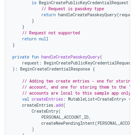
is
BeginCreatePublicKeyCredentialRequest
-
// Request is passkey type
return
handleCreatePasskeyQuery
(
reques
}
}
// Request not supported
return
null
}
private
fun
handleCreatePasskeyQuery
(
request
:
BeginCreatePublicKeyCredentialRequest
):
BeginCreateCredentialResponse
{
// Adding two create entries - one for storing
// account, and one for storing them to the 'F
// accounts are local to this sample app only.
val
createEntries
:
MutableList<CreateEntry>
=
createEntries
.
add
(
CreateEntry
(
PERSONAL_ACCOUNT_ID
,
createNewPendingIntent
(
PERSONAL_ACCOUN
)