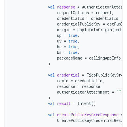
val
response
=
AuthenticatorAttest
requestOptions
=
request
,
credentialId
=
credentialId
,
credentialPublicKey
=
getPubli
origin
=
appInfoToOrigin
(
calli
up
=
true
,
uv
=
true
,
be
=
true
,
bs
=
true
,
packageName
=
callingAppInfo
.
p
)
val
credential
=
FidoPublicKeyCred
rawId
=
credentialId
,
response
=
response
,
authenticatorAttachment
=
""
,
)
val
result
=
Intent
()
val
createPublicKeyCredResponse
=
CreatePublicKeyCredentialRespo