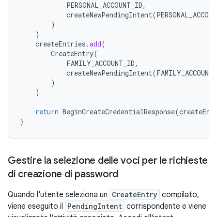
PERSONAL_ACCOUNT_ID
,
createNewPendingIntent
(
PERSONAL_ACCOUN
)
)
createEntries
.
add
(
CreateEntry
(
FAMILY_ACCOUNT_ID
,
createNewPendingIntent
(
FAMILY_ACCOUNT_
)
)
return
BeginCreateCredentialResponse
(
createEnt
}
Gestire la selezione delle voci per le richieste
di creazione di password
Quando l'utente seleziona un
CreateEntry
compilato,
viene eseguito il
PendingIntent
corrispondente e viene