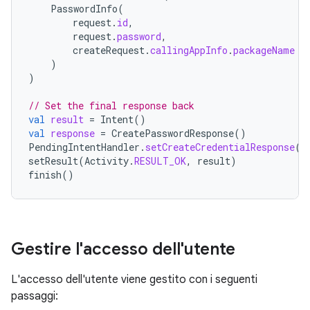
PasswordInfo
(
request
.
id
,
request
.
password
,
createRequest
.
callingAppInfo
.
packageName
)
)
// Set the final response back
val
result
=
Intent
()
val
response
=
CreatePasswordResponse
()
PendingIntentHandler
.
setCreateCredentialResponse
(
r
setResult
(
Activity
.
RESULT_OK
,
result
)
finish
()
Gestire l'accesso dell'utente
L'accesso dell'utente viene gestito con i seguenti
passaggi: