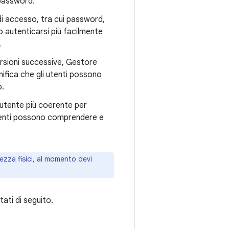
 password.
di accesso, tra cui password,
 autenticarsi più facilmente
.
ersioni successive, Gestore
gnifica che gli utenti possono
p.
utente più coerente per
utenti possono comprendere e
rezza fisici, al momento devi
ati di seguito.