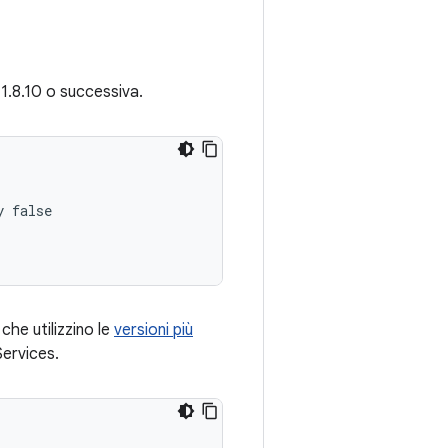
e 1.8.10 o successiva.
 false

he utilizzino le
versioni più
Services.