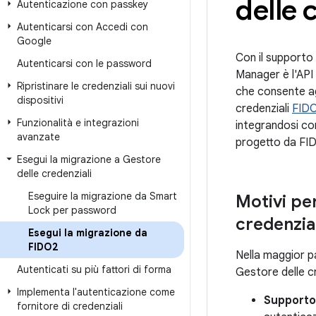
delle 
Autenticazione con passkey
Autenticarsi con Accedi con
Google
Con il supporto
Autenticarsi con le password
Manager è l'API 
Ripristinare le credenziali sui nuovi
che consente agl
dispositivi
credenziali
FID
Funzionalità e integrazioni
integrandosi co
avanzate
progetto da FID
Esegui la migrazione a Gestore
delle credenziali
Eseguire la migrazione da Smart
Motivi pe
Lock per password
credenzial
Esegui la migrazione da
FIDO2
Nella maggior pa
Autenticati su più fattori di forma
Gestore delle cr
Implementa l'autenticazione come
Supporto
fornitore di credenziali