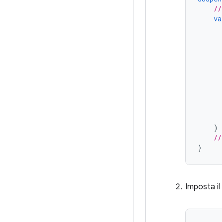
//
va
)
//
}
Imposta il