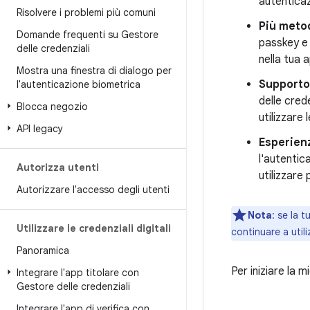
autenticaz
Risolvere i problemi più comuni
Più meto
Domande frequenti su Gestore
passkey e 
delle credenziali
nella tua 
Mostra una finestra di dialogo per
Supporto 
l'autenticazione biometrica
delle crede
Blocca negozio
utilizzare 
API legacy
Esperien
l'autentic
Autorizza utenti
utilizzare 
Autorizzare l'accesso degli utenti
Nota
:
se la t
Utilizzare le credenziali digitali
continuare a util
Panoramica
Per iniziare la 
Integrare l'app titolare con
Gestore delle credenziali
Integrare l'app di verifica con