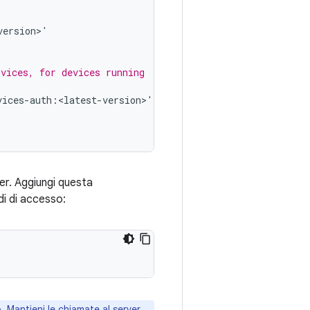
version
>
'
rvices, for devices running
vices
-
auth
:
<
latest
-
version
>
'
ger. Aggiungi questa
di di accesso:
. Mantieni le chiamate al server