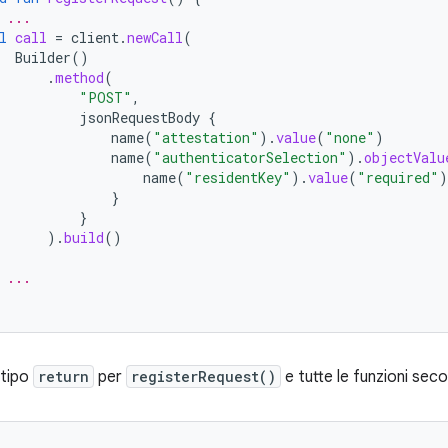
 ...
l
call
=
client
.
newCall
(
Builder
()
.
method
(
"POST"
,
jsonRequestBody
{
name
(
"attestation"
).
value
(
"none"
)
name
(
"authenticatorSelection"
).
objectValu
name
(
"residentKey"
).
value
(
"required"
)
}
}
).
build
()
 ...
 tipo
return
per
registerRequest()
e tutte le funzioni sec