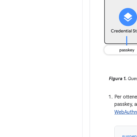
Figura 1.
Quest
Per ottene
passkey, 
WebAuthn
suspen