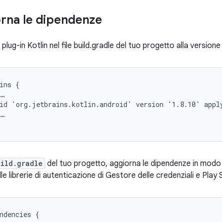
rna le dipendenze
 plug-in Kotlin nel file build.gradle del tuo progetto alla version
ins {

…

id 'org.jetbrains.kotlin.android' version '1.8.10' apply
…

uild.gradle
del tuo progetto, aggiorna le dipendenze in modo c
le librerie di autenticazione di Gestore delle credenziali e Play 
ndencies
{