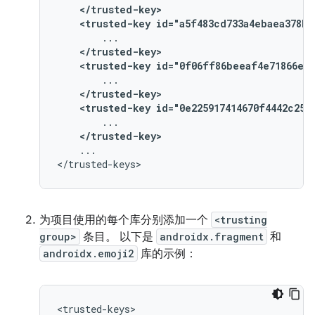
</trusted-key>
<trusted-key
id="a5f483cd733a4ebaea378b2
</trusted-key>
<trusted-key
id="0f06ff86beeaf4e71866ee5
</trusted-key>
<trusted-key
id="0e225917414670f4442c250
</trusted-key>
...

为项目使用的每个库分别添加一个
<trusting
group>
条目。 以下是
androidx.fragment
和
androidx.emoji2
库的示例：