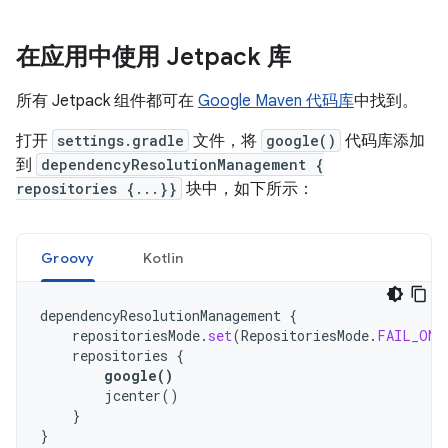
在应用中使用 Jetpack 库
所有 Jetpack 组件都可在
Google Maven 代码库
中找到。
打开
settings.gradle
文件，将
google()
代码库添加
到
dependencyResolutionManagement {
repositories {...}}
块中，如下所示：
Groovy
Kotlin
dependencyResolutionManagement
{
repositoriesMode
.
set
(
RepositoriesMode
.
FAIL_ON_
repositories
{
google
()
jcenter
()
}
}