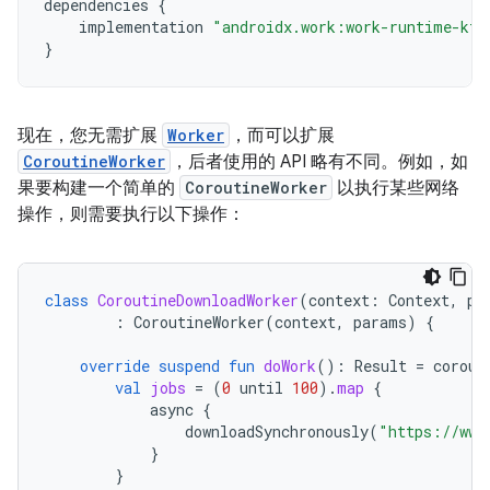
dependencies
{
implementation
"androidx.work:work-runtime-ktx
}
现在，您无需扩展
Worker
，而可以扩展
CoroutineWorker
，后者使用的 API 略有不同。例如，如
果要构建一个简单的
CoroutineWorker
以执行某些网络
操作，则需要执行以下操作：
class
CoroutineDownloadWorker
(
context
:
Context
,
pa
:
CoroutineWorker
(
context
,
params
)
{
override
suspend
fun
doWork
():
Result
=
corout
val
jobs
=
(
0
until
100
).
map
{
async
{
downloadSynchronously
(
"https://www
}
}