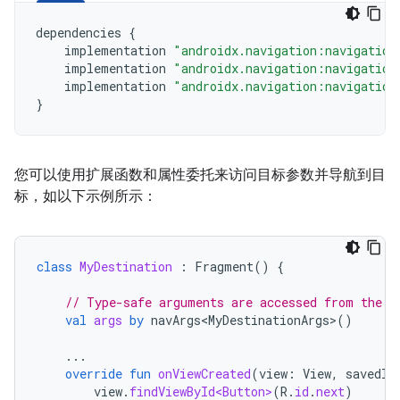
dependencies 
{
    implementation 
"androidx.navigation:navigation
    implementation 
"androidx.navigation:navigation
    implementation 
"androidx.navigation:navigation
}
您可以使用扩展函数和属性委托来访问目标参数并导航到目
标，如以下示例所示：
class
MyDestination
:
Fragment
()
{
// Type-safe arguments are accessed from the b
val
args
by
navArgs<MyDestinationArgs>
()
...
override
fun
onViewCreated
(
view
:
View
,
savedIn
view
.
findViewById<Button>
(
R
.
id
.
next
)