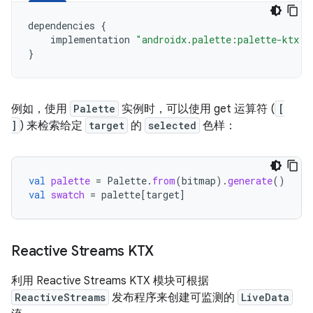
dependencies
{
implementation
"androidx.palette:palette-ktx:1
}
例如，使用
Palette
实例时，可以使用 get 运算符 (
[
]
) 来检索给定
target
的
selected
色样：
val
palette
=
Palette
.
from
(
bitmap
).
generate
()
val
swatch
=
palette
[
target
]
Reactive Streams KTX
利用 Reactive Streams KTX 模块可根据
ReactiveStreams
发布程序来创建可监测的
LiveData