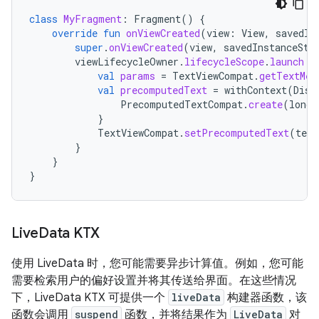
class
MyFragment
:
Fragment
()
{
override
fun
onViewCreated
(
view
:
View
,
savedIn
super
.
onViewCreated
(
view
,
savedInstanceSta
viewLifecycleOwner
.
lifecycleScope
.
launch
{
val
params
=
TextViewCompat
.
getTextMet
val
precomputedText
=
withContext
(
Disp
PrecomputedTextCompat
.
create
(
longT
}
TextViewCompat
.
setPrecomputedText
(
text
}
}
}
Live
Data KTX
使用 LiveData 时，您可能需要异步计算值。例如，您可能
需要检索用户的偏好设置并将其传送给界面。在这些情况
下，LiveData KTX 可提供一个
liveData
构建器函数，该
函数会调用
suspend
函数，并将结果作为
LiveData
对