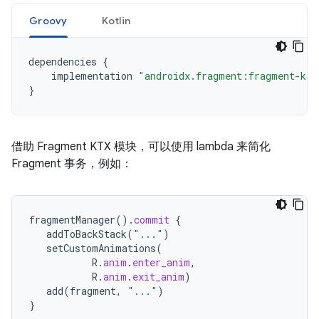
Groovy
Kotlin
dependencies 
{
    implementation 
"androidx.fragment:fragment-ktx
}
借助 Fragment KTX 模块，可以使用 lambda 来简化
Fragment 事务，例如：
fragmentManager
().
commit
{
addToBackStack
(
"..."
)
setCustomAnimations
(
R
.
anim
.
enter_anim
,
R
.
anim
.
exit_anim
)
add
(
fragment
,
"..."
)
}