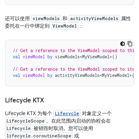
还可以使用
viewModels
和
activityViewModels
属性
委托在一行中绑定到
ViewModel
：
// Get a reference to the ViewModel scoped to this
val
viewModel
by
viewModels<MyViewModel>
()
// Get a reference to the ViewModel scoped to its 
val
viewModel
by
activityViewModels<MyViewModel>
()
Lifecycle KTX
Lifecycle KTX 为每个
Lifecycle
对象定义一个
LifecycleScope
。在此范围内启动的协程会在
Lifecycle
被销毁时取消。您可以使用
lifecycle.coroutineScope
或