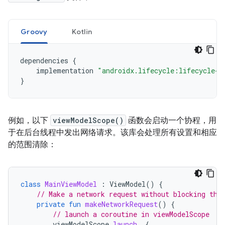
Groovy
Kotlin
dependencies 
{
    implementation 
"androidx.lifecycle:lifecycle-v
}
例如，以下
viewModelScope()
函数会启动一个协程，用
于在后台线程中发出网络请求。该库会处理所有设置和相应
的范围清除：
class
MainViewModel
:
ViewModel
()
{
// Make a network request without blocking the
private
fun
makeNetworkRequest
()
{
// launch a coroutine in viewModelScope
viewModelScope
.
launch
{