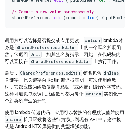
sharedPreferences
.
edit
{
putBoolean
(
"key"
,
value
)
// Commit a new value synchronously
sharedPreferences
.
edit
(
commit
=
true
)
{
putBoolean
调用方可以选择是否提交或应用更改。
action
lambda 本
身是
SharedPreferences.Editor
上的一个匿名扩展函
数，它返回
Unit
，如其签名所指示。因此，在代码块内，
可以直接在
SharedPreferences.Editor
上执行工作。
最后，
SharedPreferences.edit()
签名包含
inline
关键字。此关键字向 Kotlin 编译器表明，每次使用函数
时，它都应该为函数复制并粘贴（或内嵌）编译的字节码。
这样可避免每次调用此函数时都为每个
action
实例化一
个新类所产生的开销。
使用 lambda 传递代码、应用可以替换的合理默认值并使用
inline
扩展函数将这些行为添加到现有 API 中，这种模
式是 Android KTX 库提供的典型增强功能。