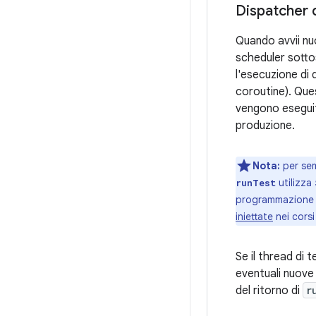
Dispatcher 
Quando avvii nu
scheduler sottos
l'esecuzione di
coroutine). Qu
vengono eseguite
produzione.
Nota:
per sem
utilizza
runTest
programmazione m
iniettate
nei corsi
Se il thread di t
eventuali nuove
del ritorno di
r