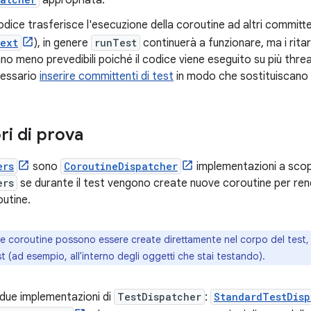
appropriata.
codice trasferisce l'esecuzione della coroutine ad altri committ
text
), in genere
runTest
continuerà a funzionare, ma i ritar
no meno prevedibili poiché il codice viene eseguito su più threa
cessario
inserire committenti di test
in modo che sostituiscano i
ri di prova
ers
sono
CoroutineDispatcher
implementazioni a scopo
ers
se durante il test vengono create nuove coroutine per rend
outine.
e coroutine possono essere create direttamente nel corpo del test,
st (ad esempio, all'interno degli oggetti che stai testando).
i due implementazioni di
TestDispatcher
:
StandardTestDisp