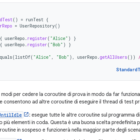
dTest
()
=
runTest
{
rRepo
=
UserRepository
()
{
userRepo
.
register
(
"Alice"
)
}
{
userRepo
.
register
(
"Bob"
)
}
quals
(
listOf
(
"Alice"
,
"Bob"
),
userRepo
.
getAllUsers
())
Standard
 modi per cedere la coroutine di prova in modo da far funzionar
 consentono ad altre coroutine di eseguire il thread di test pr
UntilIdle
: esegue tutte le altre coroutine sul programma di
o più elementi in coda. Questa è una buona scelta predefinita p
oroutine in sospeso e funzionerà nella maggior parte degli scenar