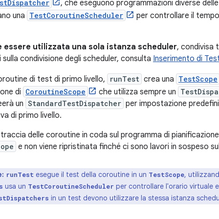
stDispatcher
, che eseguono programmazioni diverse delle 
zano una
TestCoroutineScheduler
per controllare il tempo
.
e essere utilizzata una sola istanza scheduler
, condivisa 
 sulla condivisione degli scheduler, consulta
Inserimento di Te
routine di test di primo livello,
runTest
crea una
TestScope
ione di
CoroutineScope
che utilizza sempre un
TestDispa
eerà un
StandardTestDispatcher
per impostazione predefinit
a di primo livello.
traccia delle coroutine in coda sul programma di pianificazione 
cope
e non viene ripristinata finché ci sono lavori in sospeso s
e:
esegue il test della coroutine in un
, utilizza
runTest
TestScope
usa un
per controllare l'orario virtual
s
TestCoroutineScheduler
in un test devono utilizzare la stessa istanza schedu
stDispatchers