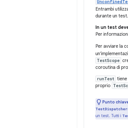
UnconfinedTe
Entrambi utiliz
durante un test
In un test dev
Per informazioni
Per avviare la co
un'implementaz
TestScope
cr
coroutina di prov
runTest
tiene 
proprio
TestS
Punto chiav
TestDispatcher
un test. Tutti i
Te