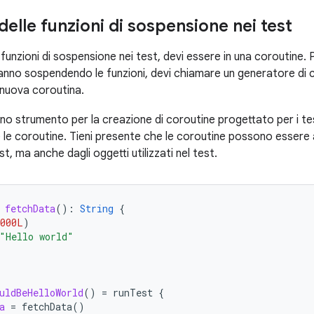
elle funzioni di sospensione nei test
funzioni di sospensione nei test, devi essere in una coroutine. P
anno sospendendo le funzioni, devi chiamare un generatore di co
 nuova coroutina.
no strumento per la creazione di coroutine progettato per i tes
e le coroutine. Tieni presente che le coroutine possono essere
st, ma anche dagli oggetti utilizzati nel test.
fetchData
():
String
{
1000L
)
"Hello world"
uldBeHelloWorld
()
=
runTest
{
a
=
fetchData
()