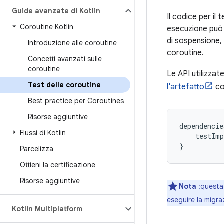
Guide avanzate di Kotlin
Il codice per il 
Coroutine Kotlin
esecuzione può 
di sospensione, 
Introduzione alle coroutine
coroutine.
Concetti avanzati sulle
coroutine
Le API utilizzat
Test delle coroutine
l'artefatto
co
Best practice per Coroutines
Risorse aggiuntive
dependencie
Flussi di Kotlin
testImp
}
Parcelizza
Ottieni la certificazione
Risorse aggiuntive
Nota
:questa 
eseguire la migra
Kotlin Multiplatform