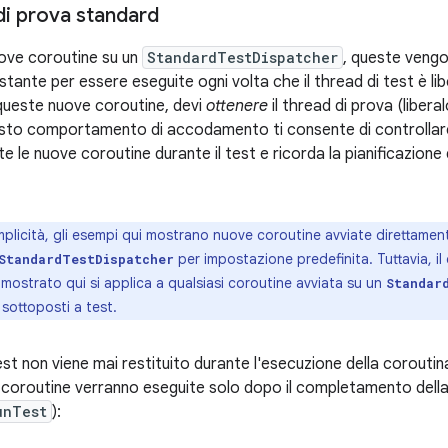
di prova standard
ove coroutine su un
StandardTestDispatcher
, queste vengo
tante per essere eseguite ogni volta che il thread di test è li
 queste nuove coroutine, devi
ottenere
il thread di prova (liberal
esto comportamento di accodamento ti consente di controllar
 le nuove coroutine durante il test e ricorda la pianificazione 
plicità, gli esempi qui mostrano nuove coroutine avviate direttament
per impostazione predefinita. Tuttavia, 
StandardTestDispatcher
ostrato qui si applica a qualsiasi coroutine avviata su un
Standar
 sottoposti a test.
est non viene mai restituito durante l'esecuzione della coroutina d
 coroutine verranno eseguite solo dopo il completamento della
unTest
):