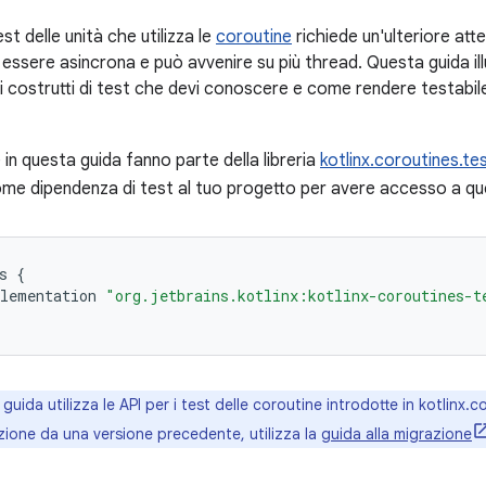
test delle unità che utilizza le
coroutine
richiede un'ulteriore att
essere asincrona e può avvenire su più thread. Questa guida ill
i costrutti di test che devi conoscere e come rendere testabile 
e in questa guida fanno parte della libreria
kotlinx.coroutines.te
me dipendenza di test al tuo progetto per avere accesso a qu
s
{
lementation
"org.jetbrains.kotlinx:kotlinx-coroutines-t
guida utilizza le API per i test delle coroutine introdotte in kotlinx.c
zione da una versione precedente, utilizza la
guida alla migrazione