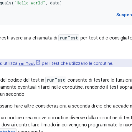
quals
(
"Hello world"
,
data
)
Suspen
vresti avere una chiamata di
runTest
per test ed è consigliato
e:
utilizza
per i test che utilizzano le coroutine.
runTest
del codice del test in
runTest
consente di testare le funzioni
amente eventuali ritardi nelle coroutine, rendendo il test sop
 un secondo.
essario fare altre considerazioni, a seconda di ciò che accade 
tuo codice crea nuove coroutine diverse dalla coroutine di test 
, dovrai controllare il modo in cui vengono programmate le nu
patcher