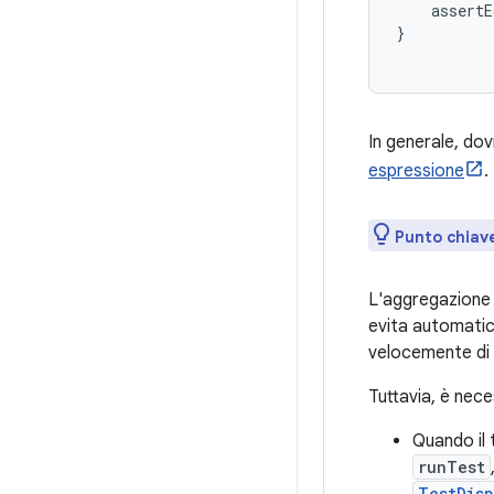
assertE
}
In generale, do
espressione
.
Punto chiav
L'aggregazione 
evita automatic
velocemente di
Tuttavia, è nec
Quando il 
runTest
TestDis