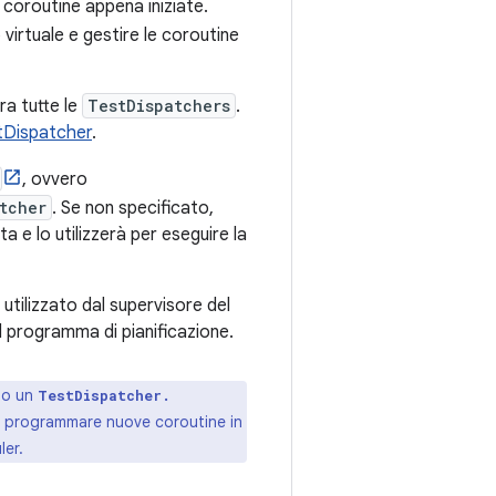
coroutine appena iniziate.
 virtuale e gestire le coroutine
tra tutte le
TestDispatchers
.
stDispatcher
.
, ovvero
tcher
. Se non specificato,
a e lo utilizzerà per eseguire la
utilizzato dal supervisore del
ul programma di pianificazione.
ndo un
TestDispatcher.
e e programmare nuove coroutine in
ler.