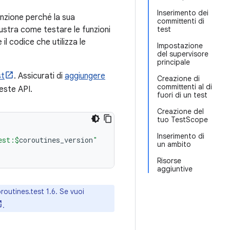
Inserimento dei
enzione perché la sua
committenti di
ustra come testare le funzioni
test
il codice che utilizza le
Impostazione
del supervisore
principale
st
. Assicurati di
aggiungere
Creazione di
committenti al di
este API.
fuori di un test
Creazione del
tuo TestScope
Inserimento di
est:
$
coroutines_version
"
un ambito
Risorse
aggiuntive
oroutines.test 1.6. Se vuoi
.