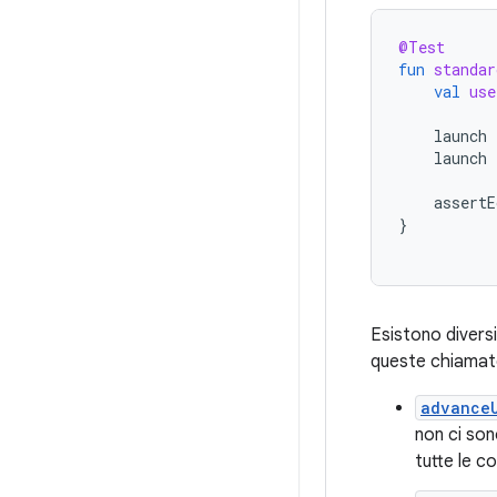
@Test
fun
standar
val
use
launch
launch
assertE
}
Esistono diversi
queste chiamate
advance
non ci son
tutte le c