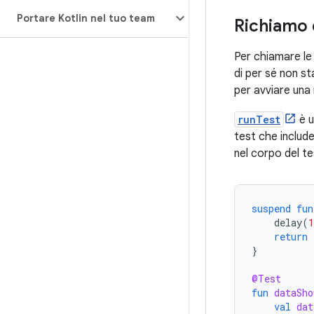
Portare Kotlin nel tuo team
Richiamo d
Per chiamare le 
di per sé non st
per avviare una
runTest
è u
test che includ
nel corpo del te
suspend
fun
delay
(
return
}
@Test
fun
dataSho
val
dat