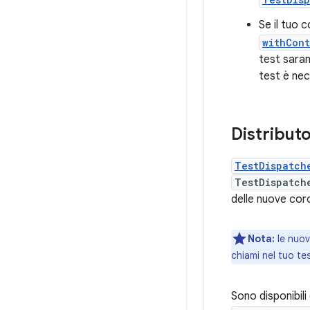
Se il tuo 
withCon
test saran
test è ne
Distributo
TestDispatch
TestDispatch
delle nuove cor
Nota:
le nuov
chiami nel tuo te
Sono disponibil