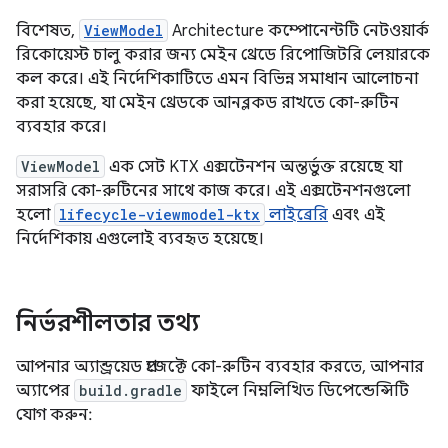
বিশেষত,
ViewModel
Architecture কম্পোনেন্টটি নেটওয়ার্ক
রিকোয়েস্ট চালু করার জন্য মেইন থ্রেডে রিপোজিটরি লেয়ারকে
কল করে। এই নির্দেশিকাটিতে এমন বিভিন্ন সমাধান আলোচনা
করা হয়েছে, যা মেইন থ্রেডকে আনব্লকড রাখতে কো-রুটিন
ব্যবহার করে।
ViewModel
এক সেট KTX এক্সটেনশন অন্তর্ভুক্ত রয়েছে যা
সরাসরি কো-রুটিনের সাথে কাজ করে। এই এক্সটেনশনগুলো
হলো
lifecycle-viewmodel-ktx
লাইব্রেরি
এবং এই
নির্দেশিকায় এগুলোই ব্যবহৃত হয়েছে।
নির্ভরশীলতার তথ্য
আপনার অ্যান্ড্রয়েড প্রজেক্টে কো-রুটিন ব্যবহার করতে, আপনার
অ্যাপের
build.gradle
ফাইলে নিম্নলিখিত ডিপেন্ডেন্সিটি
যোগ করুন: