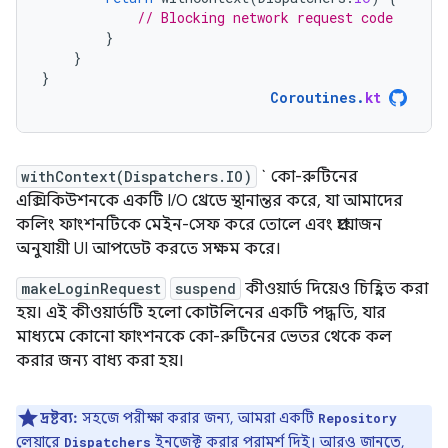
// Blocking network request code
}
}
}
Coroutines
.
kt
withContext(Dispatchers.IO)
` কো-রুটিনের
এক্সিকিউশনকে একটি I/O থ্রেডে স্থানান্তর করে, যা আমাদের
কলিং ফাংশনটিকে মেইন-সেফ করে তোলে এবং প্রয়োজন
অনুযায়ী UI আপডেট করতে সক্ষম করে।
makeLoginRequest
suspend
কীওয়ার্ড দিয়েও চিহ্নিত করা
হয়। এই কীওয়ার্ডটি হলো কোটলিনের একটি পদ্ধতি, যার
মাধ্যমে কোনো ফাংশনকে কো-রুটিনের ভেতর থেকে কল
করার জন্য বাধ্য করা হয়।
দ্রষ্টব্য:
সহজে পরীক্ষা করার জন্য, আমরা একটি
Repository
লেয়ারে
ইনজেক্ট করার পরামর্শ দিই। আরও জানতে,
Dispatchers