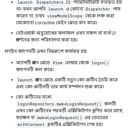
launch
Dispatchers.IO
প্যারামিটারটি ব্যবহৃত হয়
না। যখন আপনি
launch
এ কোনো
Dispatcher
পাস
করেন না, তখন
viewModelScope
থেকে লঞ্চ করা
যেকোনো coroutine মেইন থ্রেডে রান করে।
নেটওয়ার্ক অনুরোধের ফলাফল এখন সফল বা ব্যর্থ UI
প্রদর্শনের জন্য পরিচালনা করা হয়।
লগইন ফাংশনটি এখন নিম্নরূপে কার্যকর হয়:
অ্যাপটি প্রধান থ্রেডে
View
লেয়ার থেকে
login()
ফাংশনটি কল করে।
launch
প্রধান থ্রেডে একটি নতুন কো-রুটিন তৈরি করে
এবং কো-রুটিনটি তার কার্য সম্পাদন শুরু করে।
কো-রুটিনের মধ্যে
loginRepository.makeLoginRequest()
কলটি
এখন কো-রুটিনের পরবর্তী এক্সিকিউশন
স্থগিত করে রাখে,
যতক্ষণ না
makeLoginRequest()
এর ভেতরের
withContext
ব্লকটির এক্সিকিউশন শেষ হয়।