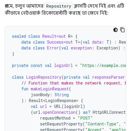
প্রথমে, চলুন আমাদের
Repository
ক্লাসটি দেখে নিই এবং এটি
কীভাবে নেটওয়ার্ক রিকোয়েস্টটি করছে তা জেনে নিই:
sealed
class
Result<out
R
>
{
data
class
Success<out
T
>
(
val
data
:
T
)
:
Resul
data
class
Error
(
val
exception
:
Exception
)
:
R
}
private
const
val
loginUrl
=
"https://example.com/
class
LoginRepository
(
private
val
responseParser
:
// Function that makes the network request, bl
fun
makeLoginRequest
(
jsonBody
:
String
):
Result<LoginResponse>
{
val
url
=
URL
(
loginUrl
)
(
url
.
openConnection
()
as?
HttpURLConnectio
requestMethod
=
"POST"
setRequestProperty
(
"Content-Type"
,
"ap
setRequestProperty
(
"Accept"
,
"applicat