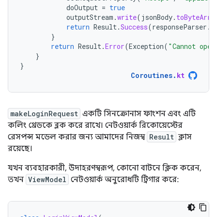
doOutput
=
true
outputStream
.
write
(
jsonBody
.
toByteArra
return
Result
.
Success
(
responseParser
.
p
}
return
Result
.
Error
(
Exception
(
"Cannot open
}
}
Coroutines
.
kt
makeLoginRequest
একটি সিনক্রোনাস ফাংশন এবং এটি
কলিং থ্রেডকে ব্লক করে রাখে। নেটওয়ার্ক রিকোয়েস্টের
রেসপন্স মডেল করার জন্য আমাদের নিজস্ব
Result
ক্লাস
রয়েছে।
যখন ব্যবহারকারী, উদাহরণস্বরূপ, কোনো বাটনে ক্লিক করেন,
তখন
ViewModel
নেটওয়ার্ক অনুরোধটি ট্রিগার করে: