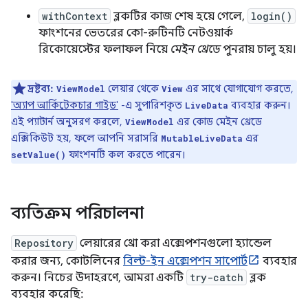
withContext
ব্লকটির কাজ শেষ হয়ে গেলে,
login()
ফাংশনের ভেতরের কো-রুটিনটি নেটওয়ার্ক
রিকোয়েস্টের ফলাফল নিয়ে
মেইন থ্রেডে
পুনরায় চালু হয়।
দ্রষ্টব্য:
লেয়ার থেকে
এর সাথে যোগাযোগ করতে,
ViewModel
View
'অ্যাপ আর্কিটেকচার গাইড'
-এ সুপারিশকৃত
ব্যবহার করুন।
LiveData
এই প্যাটার্ন অনুসরণ করলে,
এর কোড মেইন থ্রেডে
ViewModel
এক্সিকিউট হয়, ফলে আপনি সরাসরি
এর
MutableLiveData
ফাংশনটি কল করতে পারেন।
setValue()
ব্যতিক্রম পরিচালনা
Repository
লেয়ারের থ্রো করা এক্সেপশনগুলো হ্যান্ডেল
করার জন্য, কোটলিনের
বিল্ট-ইন এক্সেপশন সাপোর্ট
ব্যবহার
করুন। নিচের উদাহরণে, আমরা একটি
try-catch
ব্লক
ব্যবহার করেছি: