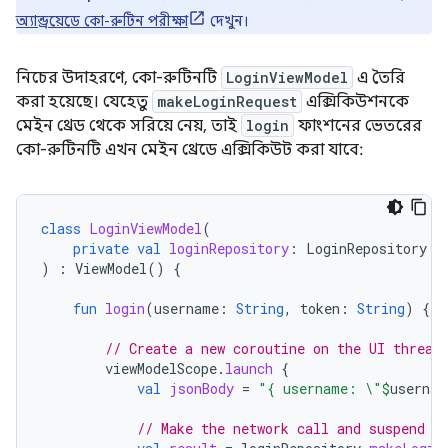
অ্যান্ড্রয়েডে কো-রুটিন পরীক্ষা
দেখুন।
নিচের উদাহরণে, কো-রুটিনটি
LoginViewModel
এ তৈরি
করা হয়েছে। যেহেতু
makeLoginRequest
এক্সিকিউশনকে
মেইন থ্রেড থেকে সরিয়ে নেয়, তাই
login
ফাংশনের ভেতরের
কো-রুটিনটি এখন মেইন থ্রেডে এক্সিকিউট করা যাবে:
class
LoginViewModel
(
private
val
loginRepository
:
LoginRepository
)
:
ViewModel
()
{
fun
login
(
username
:
String
,
token
:
String
)
{
// Create a new coroutine on the UI thread
viewModelScope
.
launch
{
val
jsonBody
=
"{ username: \"
$
usernam
// Make the network call and suspend e