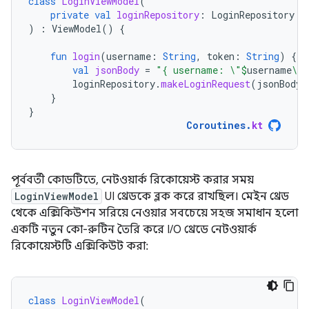
class
LoginViewModel
(
private
val
loginRepository
:
LoginRepository
)
:
ViewModel
()
{
fun
login
(
username
:
String
,
token
:
String
)
{
val
jsonBody
=
"{ username: \"
$
username
\",
loginRepository
.
makeLoginRequest
(
jsonBody
)
}
}
Coroutines
.
kt
পূর্ববর্তী কোডটিতে, নেটওয়ার্ক রিকোয়েস্ট করার সময়
LoginViewModel
UI থ্রেডকে ব্লক করে রাখছিল। মেইন থ্রেড
থেকে এক্সিকিউশন সরিয়ে নেওয়ার সবচেয়ে সহজ সমাধান হলো
একটি নতুন কো-রুটিন তৈরি করে I/O থ্রেডে নেটওয়ার্ক
রিকোয়েস্টটি এক্সিকিউট করা:
class
LoginViewModel
(