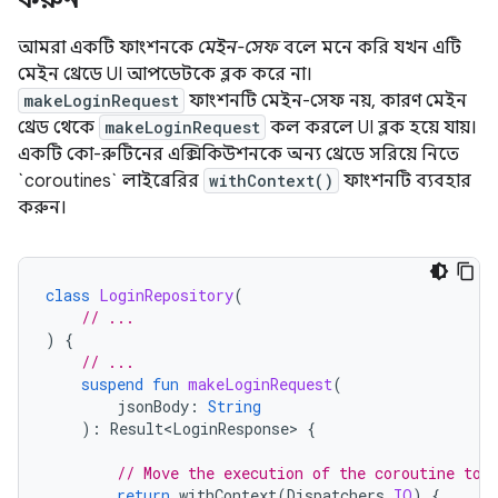
আমরা একটি ফাংশনকে
মেইন-সেফ
বলে মনে করি যখন এটি
মেইন থ্রেডে UI আপডেটকে ব্লক করে না।
makeLoginRequest
ফাংশনটি মেইন-সেফ নয়, কারণ মেইন
থ্রেড থেকে
makeLoginRequest
কল করলে UI ব্লক হয়ে যায়।
একটি কো-রুটিনের এক্সিকিউশনকে অন্য থ্রেডে সরিয়ে নিতে
`coroutines` লাইব্রেরির
withContext()
ফাংশনটি ব্যবহার
করুন।
class
LoginRepository
(
// ...
)
{
// ...
suspend
fun
makeLoginRequest
(
jsonBody
:
String
):
Result<LoginResponse>
{
// Move the execution of the coroutine to 
return
withContext
(
Dispatchers
.
IO
)
{