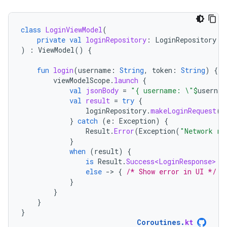
class
LoginViewModel
(
private
val
loginRepository
:
LoginRepository
)
:
ViewModel
()
{
fun
login
(
username
:
String
,
token
:
String
)
{
viewModelScope
.
launch
{
val
jsonBody
=
"{ username: \"
$
usernam
val
result
=
try
{
loginRepository
.
makeLoginRequest
(
j
}
catch
(
e
:
Exception
)
{
Result
.
Error
(
Exception
(
"Network re
}
when
(
result
)
{
is
Result
.
Success<LoginResponse>
-
else
-
>
{
/* Show error in UI */
}
}
}
}
}
Coroutines
.
kt