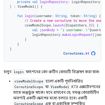
private
val
loginRepository
:
LoginRepository
)
:
ViewModel
()
{
fun
login
(
username
:
String
,
token
:
String
)
{
// Create a new coroutine to move the exec
viewModelScope
.
launch
(
Dispatchers
.
IO
)
{
val
jsonBody
=
"{ username: \"
$
usernam
loginRepository
.
makeLoginRequest
(
jsonB
}
}
}
Coroutines
.
kt
চলুন
login
ফাংশনের কো-রুটিন কোডটি বিশ্লেষণ করা যাক:
viewModelScope
হলো একটি পূর্বনির্ধারিত
CoroutineScope
যা
ViewModel
KTX এক্সটেনশনের
সাথে অন্তর্ভুক্ত থাকে। মনে রাখবেন যে, সমস্ত কোরাউটিন
অবশ্যই একটি স্কোপের মধ্যে চলতে হবে। একটি
CoroutineScope
এক বা একাধিক সম্পর্কিত