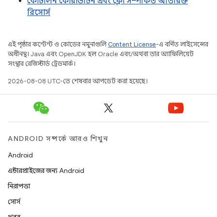
কোটলিন কোরাউটিন এবং ফ্লো সম্পর্কিত অতিরিক্ত
রিসোর্স
এই পৃষ্ঠার কন্টেন্ট ও কোডের নমুনাগুলি
Content License
-এ বর্ণিত লাইসেন্সের
অধীনস্থ। Java এবং OpenJDK হল Oracle এবং/অথবা তার অ্যাফিলিয়েট
সংস্থার রেজিস্টার্ড ট্রেডমার্ক।
2026-08-08 UTC-তে শেষবার আপডেট করা হয়েছে।
ANDROID সম্পর্কে আরও শিখুন
Android
এন্টারপ্রাইজের জন্য Android
নিরাপত্তা
সোর্স