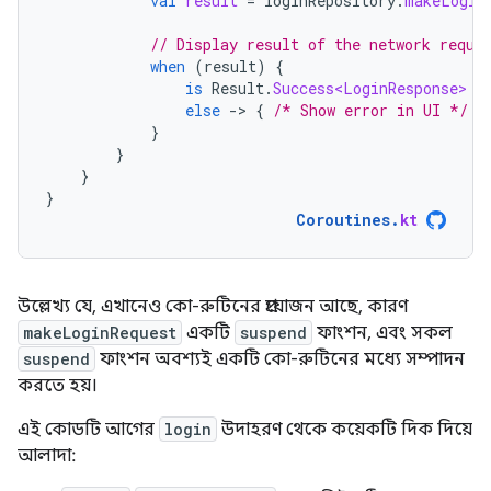
val
result
=
loginRepository
.
makeLogin
// Display result of the network reque
when
(
result
)
{
is
Result
.
Success<LoginResponse>
-
else
-
>
{
/* Show error in UI */
}
}
}
}
}
Coroutines
.
kt
উল্লেখ্য যে, এখানেও কো-রুটিনের প্রয়োজন আছে, কারণ
makeLoginRequest
একটি
suspend
ফাংশন, এবং সকল
suspend
ফাংশন অবশ্যই একটি কো-রুটিনের মধ্যে সম্পাদন
করতে হয়।
এই কোডটি আগের
login
উদাহরণ থেকে কয়েকটি দিক দিয়ে
আলাদা: