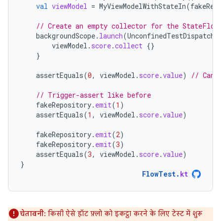
val
viewModel
=
MyViewModelWithStateIn
(
fakeRep
// Create an empty collector for the StateFlow
backgroundScope
.
launch
(
UnconfinedTestDispatche
viewModel
.
score
.
collect
{}
}
assertEquals
(
0
,
viewModel
.
score
.
value
)
// Can 
// Trigger-assert like before
fakeRepository
.
emit
(
1
)
assertEquals
(
1
,
viewModel
.
score
.
value
)
fakeRepository
.
emit
(
2
)
fakeRepository
.
emit
(
3
)
assertEquals
(
3
,
viewModel
.
score
.
value
)
}
FlowTest
.
kt
चेतावनी:
किसी ऐसे हॉट फ़्लो को इकट्ठा करने के लिए टेस्ट में शुरू