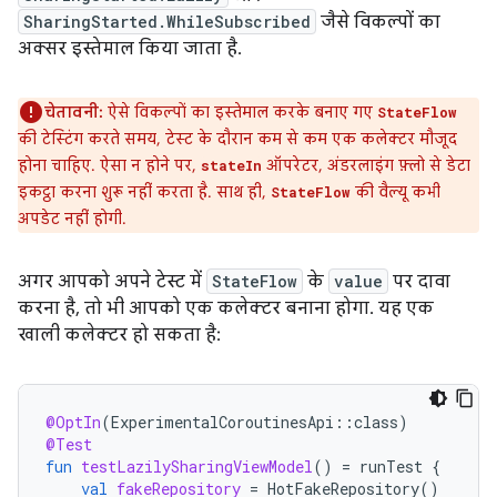
SharingStarted.WhileSubscribed
जैसे विकल्पों का
अक्सर इस्तेमाल किया जाता है.
चेतावनी:
ऐसे विकल्पों का इस्तेमाल करके बनाए गए
StateFlow
की टेस्टिंग करते समय, टेस्ट के दौरान कम से कम एक कलेक्टर मौजूद
होना चाहिए. ऐसा न होने पर,
ऑपरेटर, अंडरलाइंग फ़्लो से डेटा
stateIn
इकट्ठा करना शुरू नहीं करता है. साथ ही,
की वैल्यू कभी
StateFlow
अपडेट नहीं होगी.
अगर आपको अपने टेस्ट में
StateFlow
के
value
पर दावा
करना है, तो भी आपको एक कलेक्टर बनाना होगा. यह एक
खाली कलेक्टर हो सकता है:
@OptIn
(
ExperimentalCoroutinesApi
::
class
)
@Test
fun
testLazilySharingViewModel
()
=
runTest
{
val
fakeRepository
=
HotFakeRepository
()