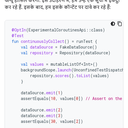
वैल्यू हासिल करेगा. इस उदाहरण में, हम उन्हें एक सूची में इकट्ठा
कर रहे हैं. इसके बाद, हम इसके कॉन्टेंट पर दावे कर रहे हैं:
@OptIn
(
ExperimentalCoroutinesApi
::
class
)
@Test
fun
continuouslyCollect
()
=
runTest
{
val
dataSource
=
FakeDataSource
()
val
repository
=
Repository
(
dataSource
)
val
values
=
mutableListOf<Int>
()
backgroundScope
.
launch
(
UnconfinedTestDispatche
repository
.
scores
().
toList
(
values
)
}
dataSource
.
emit
(
1
)
assertEquals
(
10
,
values
[
0
]
)
// Assert on the l
dataSource
.
emit
(
2
)
dataSource
.
emit
(
3
)
assertEquals
(
30
,
values
[
2
]
)