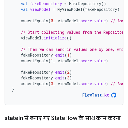
val
fakeRepository
=
FakeRepository
()
val
viewModel
=
MyViewModel
(
fakeRepository
)
assertEquals
(
0
,
viewModel
.
score
.
value
)
// Asse
// Start collecting values from the Repository
viewModel
.
initialize
()
// Then we can send in values one by one, whic
fakeRepository
.
emit
(
1
)
assertEquals
(
1
,
viewModel
.
score
.
value
)
fakeRepository
.
emit
(
2
)
fakeRepository
.
emit
(
3
)
assertEquals
(
3
,
viewModel
.
score
.
value
)
// Asse
}
FlowTest
.
kt
state
In से बनाए गए State
Flow के साथ काम करना