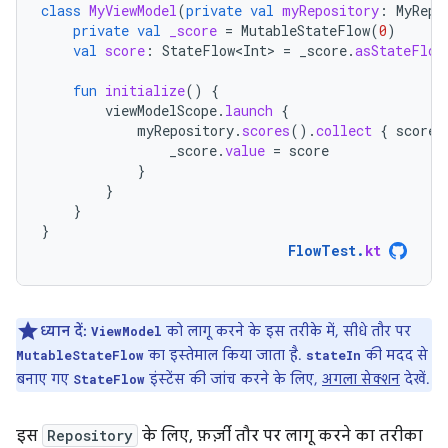
class
MyViewModel
(
private
val
myRepository
:
MyRepo
private
val
_score
=
MutableStateFlow
(
0
)
val
score
:
StateFlow<Int>
=
_score
.
asStateFlow
fun
initialize
()
{
viewModelScope
.
launch
{
myRepository
.
scores
().
collect
{
score
_score
.
value
=
score
}
}
}
}
FlowTest
.
kt
ध्यान दें:
को लागू करने के इस तरीके में, सीधे तौर पर
ViewModel
का इस्तेमाल किया जाता है.
की मदद से
MutableStateFlow
stateIn
बनाए गए
इंस्टेंस की जांच करने के लिए,
अगला सेक्शन
देखें.
StateFlow
इस
Repository
के लिए, फ़र्ज़ी तौर पर लागू करने का तरीका