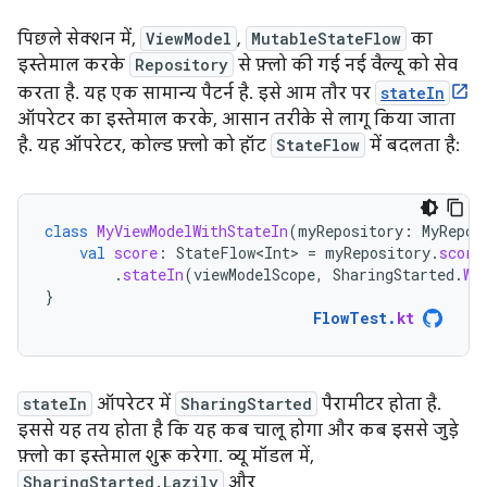
पिछले सेक्शन में,
ViewModel
,
MutableStateFlow
का
इस्तेमाल करके
Repository
से फ़्लो की गई नई वैल्यू को सेव
करता है. यह एक सामान्य पैटर्न है. इसे आम तौर पर
stateIn
ऑपरेटर का इस्तेमाल करके, आसान तरीके से लागू किया जाता
है. यह ऑपरेटर, कोल्ड फ़्लो को हॉट
StateFlow
में बदलता है:
class
MyViewModelWithStateIn
(
myRepository
:
MyRepos
val
score
:
StateFlow<Int>
=
myRepository
.
score
.
stateIn
(
viewModelScope
,
SharingStarted
.
Wh
}
FlowTest
.
kt
stateIn
ऑपरेटर में
SharingStarted
पैरामीटर होता है.
इससे यह तय होता है कि यह कब चालू होगा और कब इससे जुड़े
फ़्लो का इस्तेमाल शुरू करेगा. व्यू मॉडल में,
SharingStarted.Lazily
और