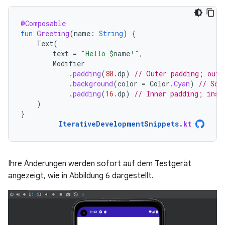
@Composable
fun
Greeting
(
name
:
String
)
{
Text
(
text
=
"Hello 
$
name
!"
,
Modifier
.
padding
(
80.
dp
)
// Outer padding; outs
.
background
(
color
=
Color
.
Cyan
)
// Sol
.
padding
(
16.
dp
)
// Inner padding; insi
)
}
IterativeDevelopmentSnippets
.
kt
Ihre Änderungen werden sofort auf dem Testgerät
angezeigt, wie in Abbildung 6 dargestellt.