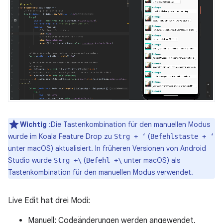
Wichtig
:Die Tastenkombination für den manuellen Modus
wurde im Koala Feature Drop zu
(
Strg + ‘
Befehlstaste + ‘
unter macOS) aktualisiert. In früheren Versionen von Android
Studio wurde
(
unter macOS) als
Strg +\
Befehl +\
Tastenkombination für den manuellen Modus verwendet.
Live Edit hat drei Modi:
Manuell: Codeänderungen werden angewendet,