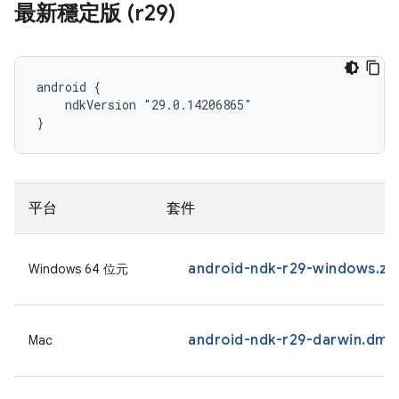
最新穩定版 (r29)
android {

    ndkVersion "29.0.14206865"

}
平台
套件
android-ndk-r29-windows.zi
Windows 64 位元
android-ndk-r29-darwin.dmg
Mac