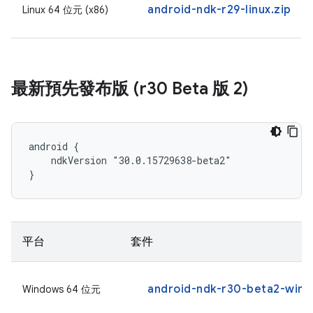
android-ndk-r29-linux.zip
Linux 64 位元 (x86)
最新預先發布版 (r30 Beta 版 2)
android {

    ndkVersion "30.0.15729638-beta2"

}
平台
套件
android-ndk-r30-beta2-wind
Windows 64 位元