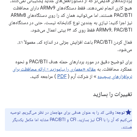
پردازنده‌های قدیمی‌تر که از دستورالعمل‌های جدید پشتیبانی نمی‌کنند،
هیچ کاری انجام نمی‌دهند. فقط دستگاه‌های ARMv9 دارای محافظت
PAC/BTI هستند، اما می‌توانید همان کد را روی دستگاه‌های ARMv8
نیز اجرا کنید: نیازی به چندین نوع کتابخانه نیست. حتی در دستگاه‌های
ARMv9، PAC/BTI فقط روی کد ۶۴ بیتی اعمال می‌شود.
فعال کردن PAC/BTI باعث افزایش جزئی در اندازه کد، معمولاً ۱٪،
می‌شود.
برای توضیح دقیق در مورد بردارهای حمله هدف PAC/BTI و نحوه
عملکرد محافظت، به
مقاله «معماری را بیاموزید - ارائه محافظت برای
نرم‌افزارهای پیچیده
» از شرکت آرم (
PDF
) مراجعه کنید.
تغییرات را بسازید
توجه:
وقتی کد را به عنوان هدفی برای مهاجمان در نظر می‌گیریم، توصیه
می‌کنیم که آن را با CFI نیز بسازید. CFI و PAC/BTI مشابه اما مکمل یکدیگر
هستند.