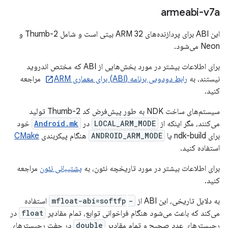
armeabi-v7a
این ABI برای پردازنده‌های ARM 32 بیتی است و شامل Thumb-2 و
Neon می‌شود.
برای اطلاعات بیشتر در مورد بخش‌هایی از ABI که مختص اندروید
نیستند، به
رابط دودویی برنامه (ABI) برای معماری ARM
مراجعه
کنید.
سیستم‌های ساخت NDK به طور پیش‌فرض کد Thumb-2 تولید
می‌کنند، مگر اینکه از
LOCAL_ARM_MODE
در
Android.mk
خود
برای ndk-build یا
ANDROID_ARM_MODE
هنگام پیکربندی
CMake
استفاده کنید.
برای اطلاعات بیشتر در مورد تاریخچه نئون، به
پشتیبانی نئون
مراجعه
کنید.
به دلایل تاریخی، این ABI از
-mfloat-abi=softfp
‎ استفاده
می‌کند که باعث می‌شود هنگام فراخوانی توابع، تمام مقادیر
float
در
رجیسترهای عدد صحیح و تمام مقادیر
double
در جفت رجیسترهای