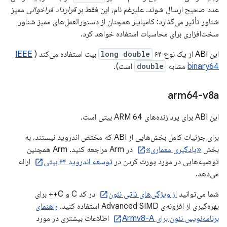
عدد صحیح ارسال شوند. علیرغم نام، این فقط بر
قرارداد فراخوانی
ممیز
شناور تأثیر می‌گذارد: کامپایلر همچنان از دستورالعمل‌های ممیز شناور
سخت‌افزاری برای محاسبات استفاده خواهد کرد.
این ABI از یک نوع
۶۴ بیت استفاده می‌کند (
long double
IEEE
binary64
مشابه
double
است).
arm64-v8a
این ABI برای پردازنده‌های ARM 64 بیتی است.
برای جزئیات کامل بخش‌هایی از ABI که مختص اندروید نیستند، به
بخش
«یادگیری معماری»
در Arm مراجعه کنید. Arm همچنین
توصیه‌هایی در مورد پورت کردن در
توسعه اندروید ۶۴ بیتی
ارائه
می‌دهد.
شما می‌توانید
از ویژگی‌های ذاتی نئون
در کد C و C++ برای
بهره‌گیری از افزونه‌ی Advanced SIMD استفاده کنید.
راهنمای
برنامه‌نویس نئون برای Armv8-A
اطلاعات بیشتری در مورد