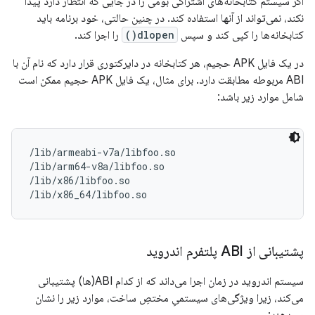
اگر سیستم کتابخانه‌های اشتراکی بومی را در جایی که انتظار دارد پیدا
نکند، نمی‌تواند از آنها استفاده کند. در چنین حالتی، خود برنامه باید
کتابخانه‌ها را کپی کند و سپس
dlopen()
را اجرا کند.
در یک فایل APK حجیم، هر کتابخانه در دایرکتوری قرار دارد که نام آن با
ABI مربوطه مطابقت دارد. برای مثال، یک فایل APK حجیم ممکن است
شامل موارد زیر باشد:
/lib/armeabi-v7a/libfoo.so

/lib/arm64-v8a/libfoo.so

/lib/x86/libfoo.so

پشتیبانی از ABI پلتفرم اندروید
سیستم اندروید در زمان اجرا می‌داند که از کدام ABI(ها) پشتیبانی
می‌کند، زیرا ویژگی‌های سیستمیِ مختصِ ساخت، موارد زیر را نشان