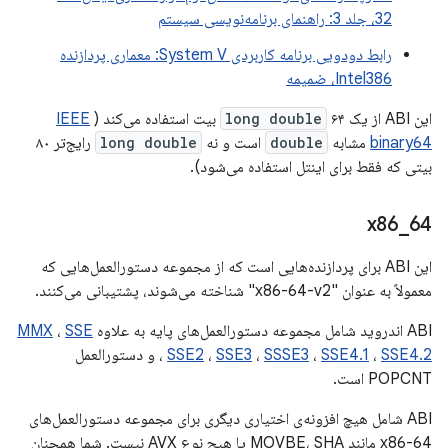
32، جلد 3: راهنمای برنامه‌نویسی سیستم
رابط دودویی برنامه کاربردی System V: معماری پردازنده
Intel386، ضمیمه
این ABI از یک
۶۴ بیت استفاده می‌کند (
long double
IEEE
binary64
مشابه
double
است و نه
long double
رایج‌تر ۸۰
بیتی که فقط برای اینتل استفاده می‌شود).
x86
_
64
این ABI برای پردازنده‌هایی است که از مجموعه دستورالعمل‌هایی که
معمولاً به عنوان "x86-64-v2" شناخته می‌شوند، پشتیبانی می‌کنند.
ABI اندروید شامل مجموعه دستورالعمل‌های پایه به علاوه
SSE
،
MMX
SSE4.2
،
SSE4.1
،
SSSE3
،
SSE3
،
SSE2
،
و دستورالعمل
POPCNT است.
ABI شامل هیچ افزونه‌ی اختیاری دیگری برای مجموعه دستورالعمل‌های
x86-64 مانند MOVBE، SHA یا هیچ نوع AVX نیست. شما همچنان