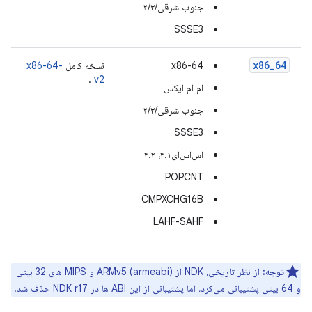
جنوب شرقی/۲/۳
SSSE3
x86_64
x86-64
نسخه کامل
x86-64-
.
v2
ام ام ایکس
جنوب شرقی/۲/۳
SSSE3
اس‌اس‌ای۴.۱، ۴.۲
POPCNT
CMPXCHG16B
LAHF-SAHF
توجه:
از نظر تاریخی، NDK از ARMv5 (armeabi) و MIPS های 32 بیتی
و 64 بیتی پشتیبانی می‌کرد، اما پشتیبانی از این ABI ها در NDK r17 حذف شد.