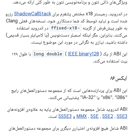
ویژگی‌های ذاتی نئون و برنامه‌نویسی نئون به طور کلی ارائه می‌دهد.
در اندروید، رجیستر x18 مختص پلتفرم برای
ShadowCallStack
رزرو
شده است و نباید توسط کد شما دستکاری شود. نسخه‌های فعلی Clang
به طور پیش‌فرض از گزینه
-ffixed-x18
در اندروید استفاده
می‌کنند، بنابراین، مگر اینکه اسمبلر دست‌نویس (یا کامپایلر بسیار قدیمی)
داشته باشید، نیازی به نگرانی در مورد این موضوع نیست.
این ABI از یک
IEEE binary128
(
long double
) با طول ۱۲۸
بیت استفاده می‌کند.
ایکس۸۶
این ABI برای پردازنده‌هایی است که از مجموعه دستورالعمل‌های رایج
"x86"، "i386" یا "IA-32" پشتیبانی می‌کنند.
ABI اندروید شامل مجموعه دستورالعمل‌های پایه به علاوه‌ی افزونه‌های
SSE3
،
SSE2
،
SSE
،
MMX
و
SSSE3
است.
ABI شامل هیچ افزونه‌ی اختیاری دیگری برای مجموعه دستورالعمل‌های