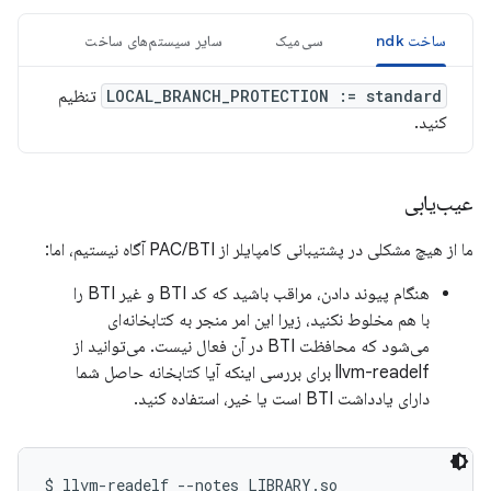
ساخت ndk
سی‌میک
سایر سیستم‌های ساخت
LOCAL_BRANCH_PROTECTION := standard
تنظیم
کنید.
عیب‌یابی
ما از هیچ مشکلی در پشتیبانی کامپایلر از PAC/BTI آگاه نیستیم، اما:
هنگام پیوند دادن، مراقب باشید که کد BTI و غیر BTI را
با هم مخلوط نکنید، زیرا این امر منجر به کتابخانه‌ای
می‌شود که محافظت BTI در آن فعال نیست. می‌توانید از
llvm-readelf برای بررسی اینکه آیا کتابخانه حاصل شما
دارای یادداشت BTI است یا خیر، استفاده کنید.
$ llvm-readelf --notes LIBRARY.so
