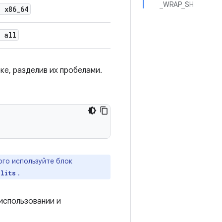
_WRAP_SH
= x86
_
64
= all
ке, разделив их пробелами.
ого используйте блок
.
plits
использовании и