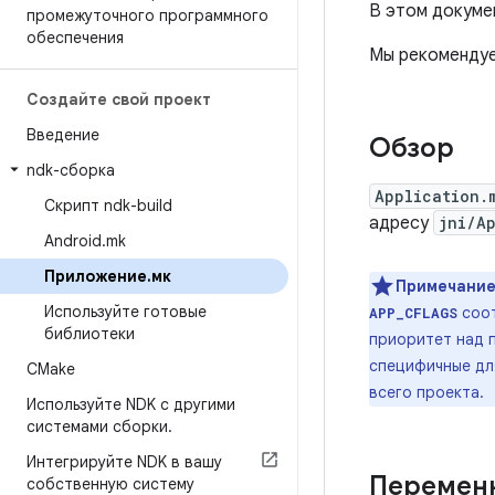
В этом докуме
промежуточного программного
обеспечения
Мы рекомендуе
Создайте свой проект
Введение
Обзор
ndk-сборка
Application.
Скрипт ndk-build
адресу
jni/A
Android
.
mk
Приложение
.
мк
Примечание
Используйте готовые
соо
APP_CFLAGS
библиотеки
приоритет над п
специфичные для
CMake
всего проекта.
Используйте NDK с другими
системами сборки
.
Интегрируйте NDK в вашу
Перемен
собственную систему