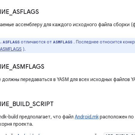
НИЕ
_
ASFLAGS
ваемые ассемблеру для каждого исходного файла сборки 
.
отличаются от
. Последнее относится конк
ASFLAGS
ASMFLAGS
_ASMFLAGS
).
НИЕ
_
ASMFLAGS
е должны передаваться в YASM для всех исходных файлов 
НИЕ
_
BUILD
_
SCRIPT
dk-build предполагает, что файл
Android.mk
расположен по
корня проекта.