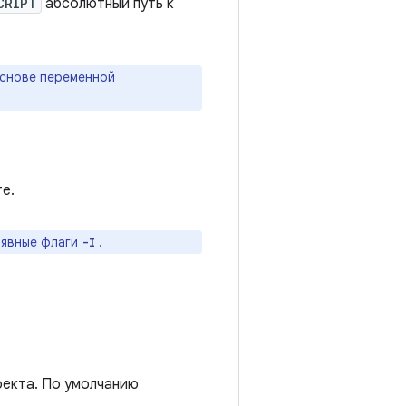
CRIPT
абсолютный путь к
основе переменной
е.
 явные флаги
.
-I
роекта. По умолчанию