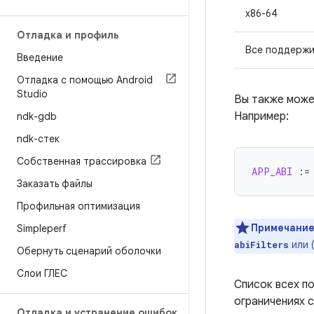
х86-64
Отладка и профиль
Все поддержи
Введение
Отладка с помощью Android
Studio
Вы также может
Например:
ndk-gdb
ndk-стек
Собственная трассировка
APP_ABI
:=
Заказать файлы
Профильная оптимизация
Примечание
Simpleperf
или 
abiFilters
Обернуть сценарий оболочки
Слои ГЛЕС
Список всех п
ограничениях с
Отладка и устранение ошибок