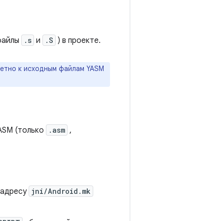
(файлы
.s
и
.S
) в проекте.
ретно к исходным файлам YASM
YASM (только
.asm
,
 адресу
jni/Android.mk