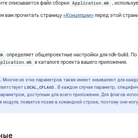
нте описывается файл сборки
Application.mk
, использу
м вам прочитать страницу
«Концепции»
перед этой стран
mk
определяет общепроектные настройки для ndk-build. По
pplication.mk
в каталоге проекта вашего приложения.
.
Многие из этих параметров также имеют эквивалент для кажд
тветствует
. В каждом случае параметр, специфич
LOCAL_CFLAGS
араметром, доступным для всего приложения. Для флагов испол
 модуля, появятся позже в командной строке, поэтому они мог
ные