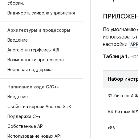
сборки
.
Видимость символа управления
ПРИЛОЖЕ
По умолчанию 
Архитектуры и процессоры
использовать 
Введение
настройки
AP
Android-интерфейсы ABI
Таблица 1.
На
Возможности процессора
Неоновая поддержка
Набор инст
Написание кода C
/
C++
32-битный AR
Введение
Свойства версии Android SDK
64-битный AR
Поддержка С++
Собственные API
х86
Использование новых API