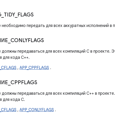
G
_
TIDY
_
FLAGS
е необходимо передать для всех аккуратных исполнений в 
НИЕ
_
CONLYFLAGS
 должны передаваться для всех компиляций C в проекте. Э
я для кода C++.
_CFLAGS
,
APP_CPPFLAGS
.
НИЕ
_
CPPFLAGS
 должны передаваться для всех компиляций C++ в проекте.
 для кода C.
_CFLAGS
,
APP_CONLYFLAGS
.