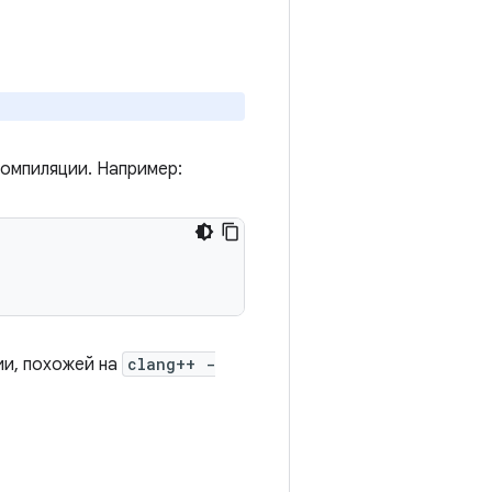
омпиляции. Например:
ии, похожей на
clang++ -