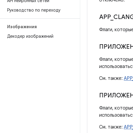
отключено.
API нейронных сетей
Руководство по переходу
APP
_
CLAN
Изображения
Флаги, которы
Декодер изображений
ПРИЛОЖЕ
Флаги, которые
использоватьс
См. также:
APP
ПРИЛОЖЕ
Флаги, которые
использоваться
См. также:
APP