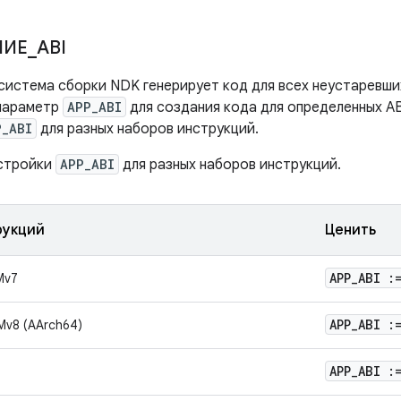
НИЕ
_
ABI
система сборки NDK генерирует код для всех неустаревши
параметр
APP_ABI
для создания кода для определенных AB
P_ABI
для разных наборов инструкций.
стройки
APP_ABI
для разных наборов инструкций.
рукций
Ценить
APP
_
ABI :
Mv7
APP
_
ABI :
Mv8 (AArch64)
APP
_
ABI :