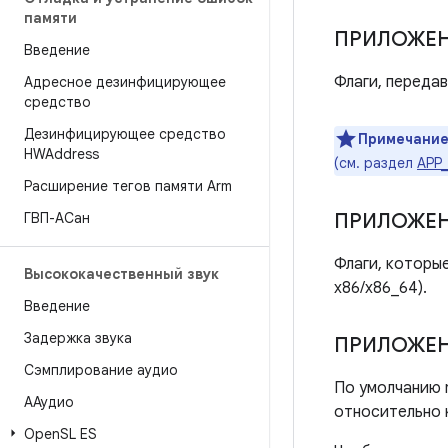
памяти
ПРИЛОЖЕ
Введение
Флаги, переда
Адресное дезинфицирующее
средство
Дезинфицирующее средство
Примечание
HWAddress
(см. раздел
APP
Расширение тегов памяти Arm
ГВП-АСан
ПРИЛОЖЕ
Флаги, которы
Высококачественный звук
x86/x86_64).
Введение
Задержка звука
ПРИЛОЖЕ
Сэмплирование аудио
По умолчанию n
ААудио
относительно 
Open
SL ES