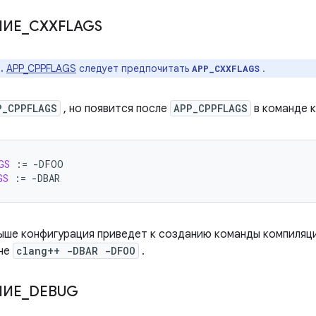
НИЕ
_
CXXFLAGS
.
APP_CPPFLAGS
следует предпочитать
.
APP_CXXFLAGS
P_CPPFLAGS
, но появится после
APP_CPPFLAGS
в команде к
GS
:=
GS
:=
ыше конфигурация приведет к созданию команды компиляц
не
clang++ -DBAR -DFOO
.
НИЕ
_
DEBUG