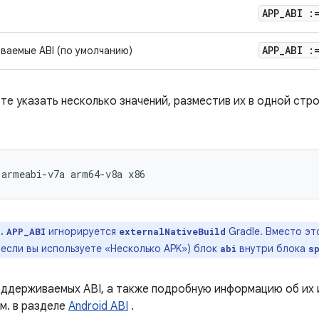
APP
_
ABI :
APP
_
ABI :
ваемые ABI (по умолчанию)
е указать несколько значений, разместив их в одной стро
armeabi-v7a
arm64-v8a
.
игнорируется
Gradle. Вместо эт
APP_ABI
externalNativeBuild
(если вы используете «Несколько APK») блок
внутри блока
abi
s
оддерживаемых ABI, а также подробную информацию об их 
м. в разделе
Android ABI
.