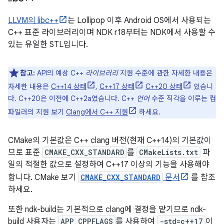
LLVM의 libc++
는 Lollipop 이후 Android OS에서 사용되는
C++ 표준 라이브러리이며 NDK r18부터는 NDK에서 사용할 수
있는 유일한 STL입니다.
참고:
API의 예상 C++
라이브러리
지원 수준에 관한 자세한 내용은
자세한 내용은
C++14 상태
,
C++17 상태
C++20 상태
있습니
다. C++20은 이전에 C++2a였습니다. C++
언어
수준 직각을 이루는 컴
파일러의 지원 보기
Clang에서 C++ 지원
하세요.
CMake의 기본값은 C++ clang 버전(현재 C++14)의 기본값이
므로 표준
CMAKE_CXX_STANDARD
를
CMakeLists.txt
파
일의 적절한 값으로 설정하여 C++17 이상의 기능을 사용해야
합니다. CMake 보기
CMAKE_CXX_STANDARD
문서
를 참조
하세요.
또한 ndk-build는 기본적으로 clang에 결정을 맡기므로 ndk-
build 사용자는
APP_CPPFLAGS
를 사용하여
-std=c++17
이