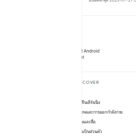
อัปเดตล่าสุด 2025-07-27 
WeChat
ติดตามนักพัฒนาแอป Android
บน WeChat
ANDROID เพิ่มเติม
DISCOVER
Android
เกม
Android สำหรับองค์กร
แมชชีนเลิร์นนิง
ความปลอดภัย
สุขภาพและการออกกำลังกาย
ซอร์ส
กล้องและสื่อ
ข่าว
ความเป็นส่วนตัว