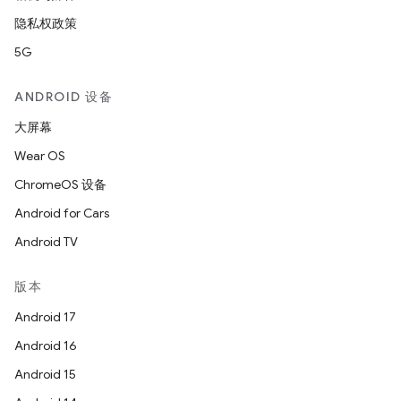
隐私权政策
5G
ANDROID 设备
大屏幕
Wear OS
ChromeOS 设备
Android for Cars
Android TV
版本
Android 17
Android 16
Android 15