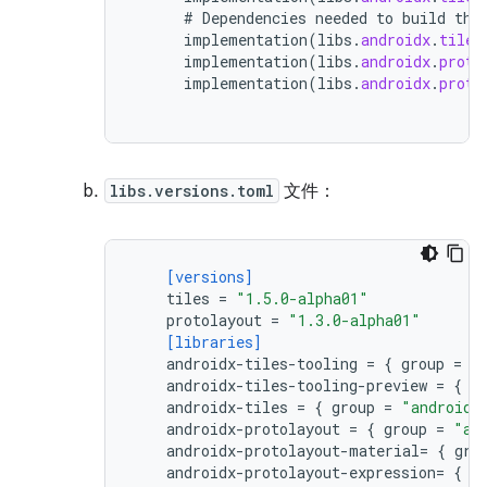
#
Dependencies
needed
to
build
the
implementation
(
libs
.
androidx
.
tiles
implementation
(
libs
.
androidx
.
proto
implementation
(
libs
.
androidx
.
proto
libs.versions.toml
文件：
[versions]
tiles
=
"1.5.0-alpha01"
protolayout
=
"1.3.0-alpha01"
[libraries]
androidx-tiles-tooling
=
{
group
=
"
androidx-tiles-tooling-preview
=
{
g
androidx-tiles
=
{
group
=
"androidx
androidx-protolayout
=
{
group
=
"an
androidx-protolayout-material
=
{
gro
androidx-protolayout-expression
=
{
g