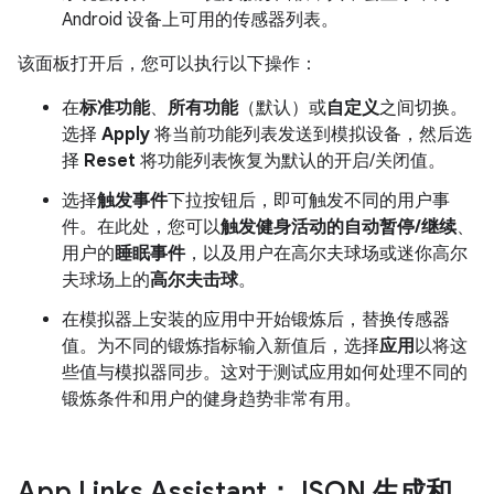
Android 设备上可用的传感器列表。
该面板打开后，您可以执行以下操作：
在
标准功能
、
所有功能
（默认）或
自定义
之间切换。
选择
Apply
将当前功能列表发送到模拟设备，然后选
择
Reset
将功能列表恢复为默认的开启/关闭值。
选择
触发事件
下拉按钮后，即可触发不同的用户事
件。在此处，您可以
触发健身活动的自动暂停/继续
、
用户的
睡眠事件
，以及用户在高尔夫球场或迷你高尔
夫球场上的
高尔夫击球
。
在模拟器上安装的应用中开始锻炼后，替换传感器
值。为不同的锻炼指标输入新值后，选择
应用
以将这
些值与模拟器同步。这对于测试应用如何处理不同的
锻炼条件和用户的健身趋势非常有用。
App Links Assistant：JSON 生成和