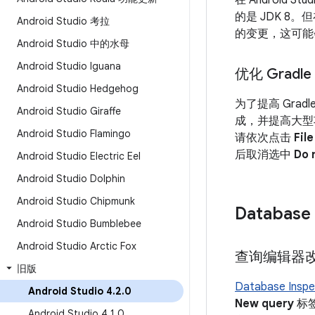
在 Android 
的是 JDK 8。
Android Studio 考拉
的变更，这可能
Android Studio 中的水母
Android Studio Iguana
优化 Grad
Android Studio Hedgehog
为了提高 Gradl
Android Studio Giraffe
成，并提高大型项
Android Studio Flamingo
请依次点击
Fil
后取消选中
Do 
Android Studio Electric Eel
Android Studio Dolphin
Android Studio Chipmunk
Database 
Android Studio Bumblebee
Android Studio Arctic Fox
查询编辑器
旧版
Database Inspe
Android Studio 4
.
2
.
0
New query
标
Android Studio 4
.
1
.
0