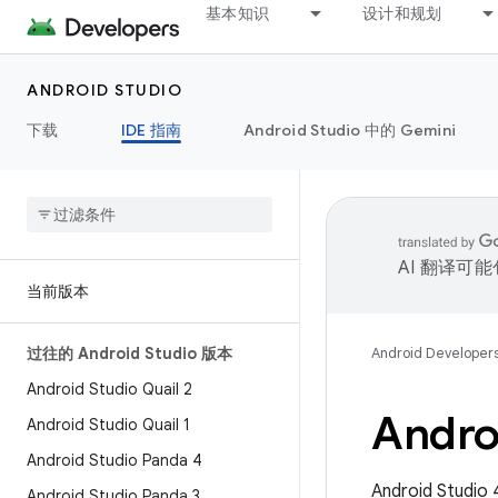
基本知识
设计和规划
ANDROID STUDIO
下载
IDE 指南
Android Studio 中的 Gemini
AI 翻译可
当前版本
过往的 Android Studio 版本
Android Developer
Android Studio Quail 2
Andro
Android Studio Quail 1
Android Studio Panda 4
Android S
Android Studio Panda 3