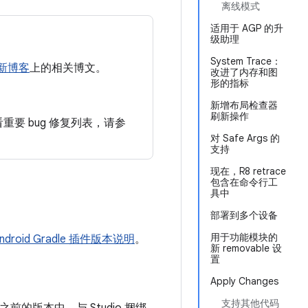
离线模式
适用于 AGP 的升
级助理
System Trace：
新博客
上的相关博文。
改进了内存和图
形的指标
新增布局检查器
刷新操作
查看重要 bug 修复列表，请参
对 Safe Args 的
支持
现在，R8 retrace
包含在命令行工
具中
部署到多个设备
用于功能模块的
droid Gradle 插件版本说明
。
新 removable 设
置
Apply Changes
支持其他代码