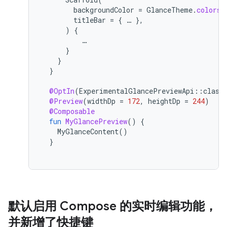
backgroundColor
=
GlanceTheme
.
colors
.
titleBar
=
{
…
},
)
{
…
}
}
}
@OptIn
(
ExperimentalGlancePreviewApi
::
class
@Preview
(
widthDp
=
172
,
heightDp
=
244
)
@Composable
fun
MyGlancePreview
()
{
MyGlanceContent
()
}
默认启用 Compose 的实时编辑功能，
并新增了快捷键