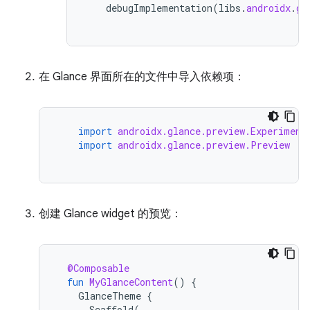
debugImplementation
(
libs
.
androidx
.
gl
在 Glance 界面所在的文件中导入依赖项：
import
androidx.glance.preview.Experiment
import
androidx.glance.preview.Preview
创建 Glance widget 的预览：
@Composable
fun
MyGlanceContent
()
{
GlanceTheme
{
Scaffold
(