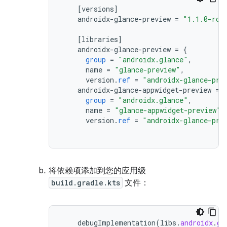
[
versions
]
androidx
-
glance
-
preview
=
"1.1.0-rc0
[
libraries
]
androidx
-
glance
-
preview
=
{
group
=
"androidx.glance"
,
name
=
"glance-preview"
,
version
.
ref
=
"androidx-glance-pre
androidx
-
glance
-
appwidget
-
preview
=
group
=
"androidx.glance"
,
name
=
"glance-appwidget-preview"
,
version
.
ref
=
"androidx-glance-pre
将依赖项添加到您的应用级
build.gradle.kts
文件：
debugImplementation
(
libs
.
androidx
.
gl