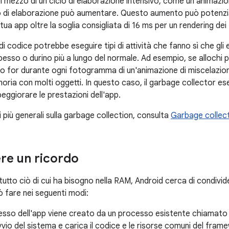
nel mezzo di un ciclo di elaborazione intensivo, come un'animazio
o di elaborazione può aumentare. Questo aumento può potenzi
 tua app oltre la soglia consigliata di 16 ms per un rendering dei 
o di codice potrebbe eseguire tipi di attività che fanno sì che gli ev
spesso o durino più a lungo del normale. Ad esempio, se allochi pi
clo for durante ogni fotogramma di un'animazione di miscelazion
oria con molti oggetti. In questo caso, il garbage collector ese
eggiorare le prestazioni dell'app.
 più generali sulla garbage collection, consulta
Garbage collec
re un ricordo
tutto ciò di cui ha bisogno nella RAM, Android cerca di condivide
ò fare nei seguenti modi:
esso dell'app viene creato da un processo esistente chiamato 
avvio del sistema e carica il codice e le risorse comuni del fram