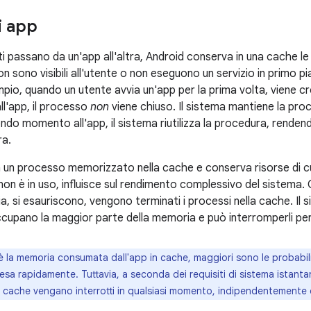
i app
ti passano da un'app all'altra, Android conserva in una cache l
n sono visibili all'utente o non eseguono un servizio in primo p
pio, quando un utente avvia un'app per la prima volta, viene 
ll'app, il processo
non
viene chiuso. Il sistema mantiene la proc
ndo momento all'app, il sistema riutilizza la procedura, rendend
ra.
a un processo memorizzato nella cache e conserva risorse di 
non è in uso, influisce sul rendimento complessivo del sistema.
, si esauriscono, vengono terminati i processi nella cache. Il 
cupano la maggior parte della memoria e può interromperli per
è la memoria consumata dall'app in cache, maggiori sono le probabil
esa rapidamente. Tuttavia, a seconda dei requisiti di sistema istantan
 cache vengano interrotti in qualsiasi momento, indipendentemente dal