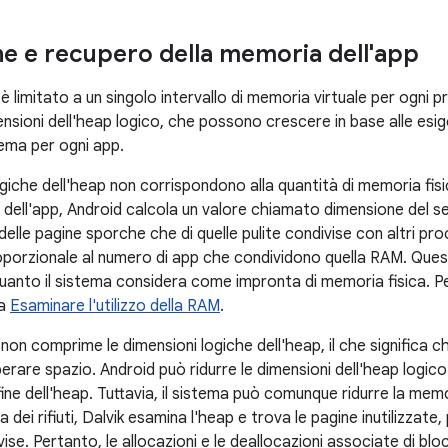
ne e recupero della memoria dell'app
 è limitato a un singolo intervallo di memoria virtuale per ogni
ensioni dell'heap logico, che possono crescere in base alle esig
tema per ogni app.
giche dell'heap non corrispondono alla quantità di memoria fisi
p dell'app, Android calcola un valore chiamato dimensione del s
delle pagine sporche che di quelle pulite condivise con altri pro
oporzionale al numero di app che condividono quella RAM. Ques
anto il sistema considera come impronta di memoria fisica. Per 
da
Esaminare l'utilizzo della RAM
.
 non comprime le dimensioni logiche dell'heap, il che significa
erare spazio. Android può ridurre le dimensioni dell'heap logic
 fine dell'heap. Tuttavia, il sistema può comunque ridurre la memor
dei rifiuti, Dalvik esamina l'heap e trova le pagine inutilizzate, 
ise. Pertanto, le allocazioni e le deallocazioni associate di blo