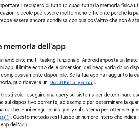
rtare il recupero di tutta (o quasi tutta) la memoria fisica uti
cazioni piccole può essere molto meno efficiente perché la pag
rebbe essere ancora condivisa con qualcos'altro che non è sta
la memoria dell'app
n ambiente multi-tasking funzionale, Android imposta un limite
i app. Il limite esatto delle dimensioni dell'heap varia da un dispo
 complessivamente disponibile. Se la tua app ha raggiunto la ca
moria, può ricevere un
OutOfMemoryError
.
 potresti voler eseguire una query sul sistema per determinare
ne sul dispositivo corrente, ad esempio per determinare la quant
na cache. Puoi eseguire una query sul sistema per ottenere qu
ss()
. Questo metodo restituisce un numero intero che indica 
'heap dell'app.