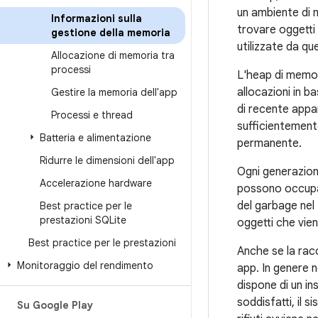
un ambiente di
Informazioni sulla
trovare oggetti 
gestione della memoria
utilizzate da que
Allocazione di memoria tra
processi
L'heap di memori
allocazioni in b
Gestire la memoria dell'app
di recente appa
Processi e thread
sufficientement
Batteria e alimentazione
permanente.
Ridurre le dimensioni dell'app
Ogni generazione
Accelerazione hardware
possono occupar
del garbage nel 
Best practice per le
prestazioni SQLite
oggetti che vien
Best practice per le prestazioni
Anche se la racc
Monitoraggio del rendimento
app. In genere no
dispone di un in
soddisfatti, il 
Su Google Play