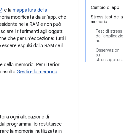
Cambio di app
e la
mappatura della
moria modificata da un'app, che
Stress test della
memoria
 residente nella RAM e non può
iare i riferimenti agli oggetti
Test di stress
dell'applicazio
nne che per un'eccezione: tutti i
ne
 essere espulsi dalla RAM se il
Osservazioni
su
stressapptest
 della memoria. Per ulteriori
consulta
Gestire la memoria
ora ogni allocazione di
 dal programma, lo restituisce
re la memoria inutilizzata in