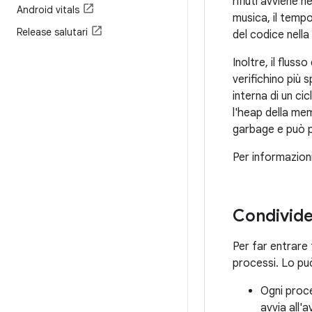
rifiuti avviene 
Android vitals
musica, il temp
Release salutari
del codice nella
Inoltre, il fluss
verifichino più 
interna di un ci
l'heap della mem
garbage e può p
Per informazioni
Condivide
Per far entrare 
processi. Lo pu
Ogni proc
avvia all'