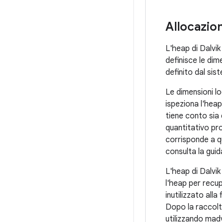
Allocazio
L'heap di Dalvik
definisce le dim
definito dal sis
Le dimensioni lo
ispeziona l'hea
tiene conto sia 
quantitativo pr
corrisponde a qu
consulta la gui
L'heap di Dalvik
l'heap per recup
inutilizzato alla
Dopo la raccolta 
utilizzando madv