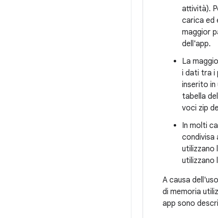
attività).
carica ed 
maggior pa
dell'app.
La maggior
i dati tra 
inserito in
tabella de
voci zip d
In molti c
condivisa 
utilizzano
utilizzano 
A causa dell'uso
di memoria utili
app sono descri