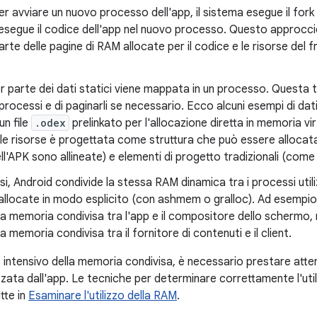
 Per avviare un nuovo processo dell'app, il sistema esegue il for
esegue il codice dell'app nel nuovo processo. Questo approcci
rte delle pagine di RAM allocate per il codice e le risorse del f
 parte dei dati statici viene mappata in un processo. Questa 
i processi e di paginarli se necessario. Ecco alcuni esempi di dat
 un file
.odex
prelinkato per l'allocazione diretta in memoria virt
lle risorse è progettata come struttura che può essere allocata
ell'APK sono allineate) e elementi di progetto tradizionali (come i
asi, Android condivide la stessa RAM dinamica tra i processi uti
allocate in modo esplicito (con ashmem o gralloc). Ad esempio, l
 la memoria condivisa tra l'app e il compositore dello schermo, 
la memoria condivisa tra il fornitore di contenuti e il client.
 intensivo della memoria condivisa, è necessario prestare atten
zzata dall'app. Le tecniche per determinare correttamente l'uti
tte in
Esaminare l'utilizzo della RAM
.