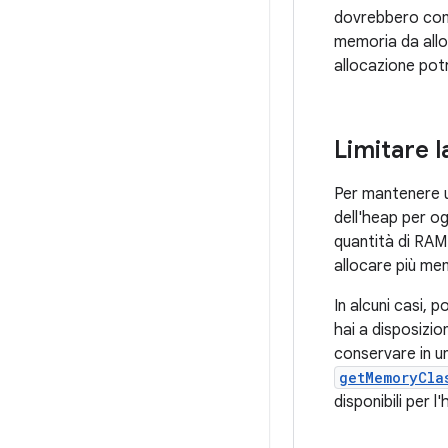
dovrebbero compo
memoria da allo
allocazione pot
Limitare 
Per mantenere u
dell'heap per ogn
quantità di RAM
allocare più me
In alcuni casi,
hai a disposizio
conservare in u
getMemoryCla
disponibili per l