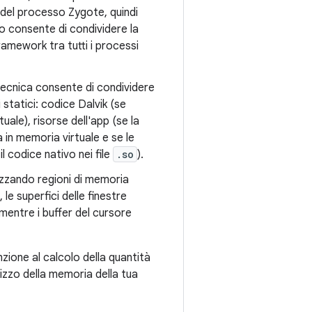
k del processo Zygote, quindi
o consente di condividere la
ramework tra tutti i processi
tecnica consente di condividere
i statici: codice Dalvik (se
uale), risorse dell'app (se la
 in memoria virtuale e se le
l codice nativo nei file
.so
).
lizzando regioni di memoria
e superfici delle finestre
mentre i buffer del cursore
zione al calcolo della quantità
lizzo della memoria della tua