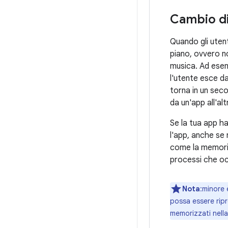
Cambio d
Quando gli uten
piano, ovvero no
musica. Ad esem
l'utente esce da
torna in un seco
da un'app all'alt
Se la tua app h
l'app, anche se 
come la memoria
processi che oc
Nota
:minore 
possa essere ripr
memorizzati nella