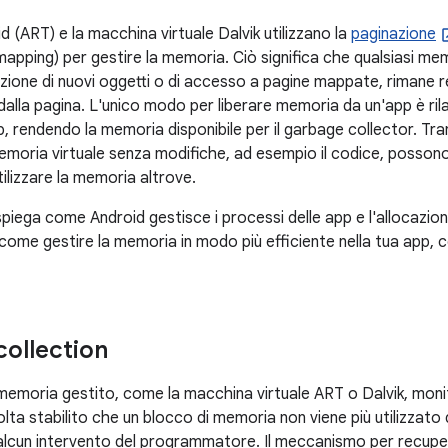
id (ART) e la macchina virtuale Dalvik utilizzano la
paginazione
apping) per gestire la memoria. Ciò significa che qualsiasi me
ocazione di nuovi oggetti o di accesso a pagine mappate, rimane
alla pagina. L'unico modo per liberare memoria da un'app è rilasc
p, rendendo la memoria disponibile per il garbage collector. Tra
 memoria virtuale senza modifiche, ad esempio il codice, possono
ilizzare la memoria altrove.
iega come Android gestisce i processi delle app e l'allocazione
 come gestire la memoria in modo più efficiente nella tua app, 
ollection
memoria gestito, come la macchina virtuale ART o Dalvik, monit
lta stabilito che un blocco di memoria non viene più utilizzato
 alcun intervento del programmatore. Il meccanismo per recupera