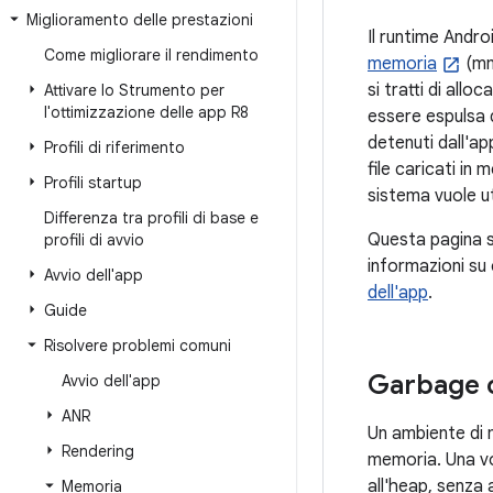
Miglioramento delle prestazioni
Il runtime Andro
Come migliorare il rendimento
memoria
(mm
si tratti di all
Attivare lo Strumento per
l'ottimizzazione delle app R8
essere espulsa d
detenuti dall'ap
Profili di riferimento
file caricati in
Profili startup
sistema vuole ut
Differenza tra profili di base e
Questa pagina sp
profili di avvio
informazioni su
Avvio dell'app
dell'app
.
Guide
Risolvere problemi comuni
Garbage c
Avvio dell'app
ANR
Un ambiente di 
Rendering
memoria. Una vo
all'heap, senza
Memoria