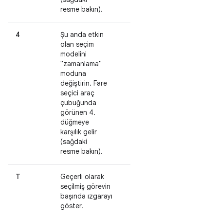
resme bakın).
4
Şu anda etkin
olan seçim
modelini
"zamanlama"
moduna
değiştirin. Fare
seçici araç
çubuğunda
görünen 4.
düğmeye
karşılık gelir
(sağdaki
resme bakın).
T
Geçerli olarak
seçilmiş görevin
başında ızgarayı
göster.