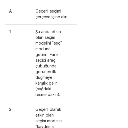
A
Geçerli seçimi
çerçeve içine alın.
1
Şu anda etkin
olan seçim
modelini "seç"
moduna
getirin. Fare
seçici araç
çubuğunda
görünen ilk
düğmeye
karşılık gelir
(sağdaki
resme bakın).
2
Geçerli olarak
etkin olan
seçim modelini
"kaydırma"