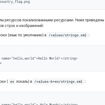
лы ресурсов локализованными ресурсами. Ниже приведены
ов строк и изображений:
оки (язык по умолчанию) в
/values/strings.xml
:
name="hello_world">Hello
World!</string>

>
оки (
es
локаль) в
/values-b+es/strings.xml
:
name="hello_world">¡Hola
Mundo!</string>
