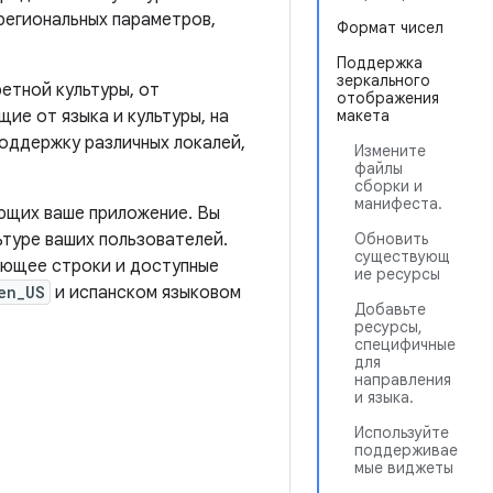
региональных параметров,
Формат чисел
Поддержка
зеркального
етной культуры, от
отображения
ие от языка и культуры, на
макета
оддержку различных локалей,
Измените
файлы
сборки и
манифеста.
ующих ваше приложение. Вы
ьтуре ваших пользователей.
Обновить
существующ
ающее строки и доступные
ие ресурсы
en_US
и испанском языковом
Добавьте
ресурсы,
специфичные
для
направления
и языка.
Используйте
поддерживае
мые виджеты