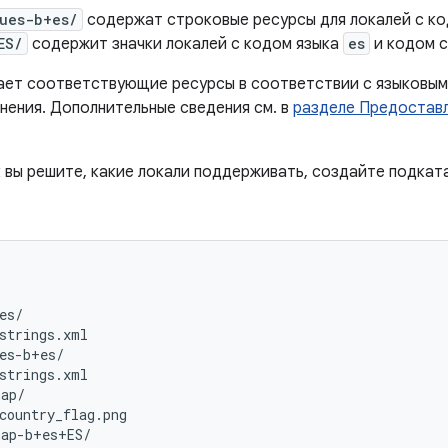
ues-b+es/
содержат строковые ресурсы для локалей с к
ES/
содержит значки локалей с кодом языка
es
и кодом 
жает соответствующие ресурсы в соответствии с языковы
нения. Дополнительные сведения см. в
разделе Предоставл
к вы решите, какие локали поддерживать, создайте подкат
es/

strings.xml

es-b+es/

strings.xml

ap/

country_flag.png

ap-b+es+ES/
