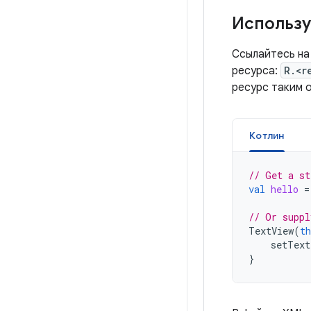
Использу
Ссылайтесь на
ресурса:
R.<r
ресурс таким 
Котлин
// Get a st
val
hello
=
// Or suppl
TextView
(
th
setText
}