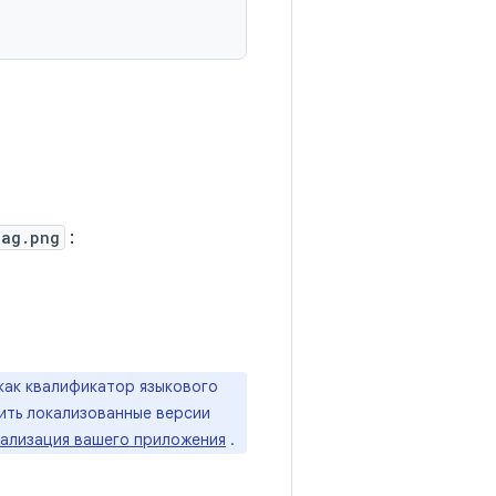
lag.png
:
как квалификатор языкового
вить локализованные версии
кализация вашего приложения
.