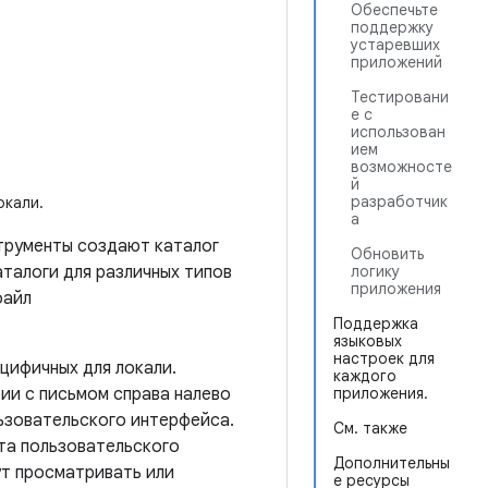
Обеспечьте
поддержку
устаревших
приложений
Тестировани
е с
использован
ием
возможносте
й
разработчик
окали.
а
струменты создают каталог
Обновить
логику
талоги для различных типов
приложения
файл
Поддержка
языковых
настроек для
цифичных для локали.
каждого
приложения.
ии с письмом справа налево
льзовательского интерфейса.
См. также
та пользовательского
Дополнительны
ут просматривать или
е ресурсы