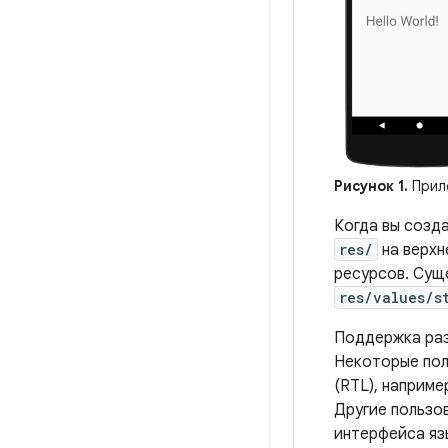
Рисунок 1.
Прило
Когда вы созд
res/
на верхн
ресурсов. Сущ
res/values/s
Поддержка раз
Некоторые пол
(RTL), наприме
Другие пользо
интерфейса яз