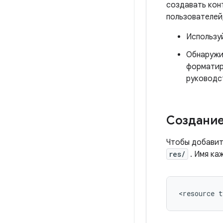
создавать кон
пользователей
Использу
Обнаружи
форматир
руководст
Создание
Чтобы добавит
res/
. Имя ка