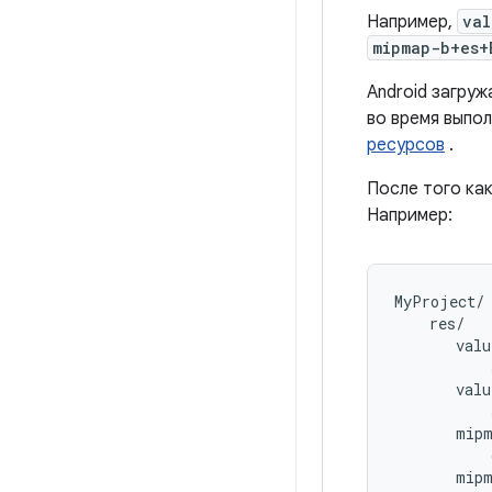
Например,
val
mipmap-b+es+
Android загру
во время выпол
ресурсов
.
После того ка
Например:
MyProject/

    res/

       valu
           
       valu
           
       mipm
           
       mipm