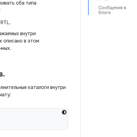
живать оба типа
Сообщения в
:
блоге
 RTL.
ажаемых внутри
ак описано в этом
нных.
в
.
лнительные каталоги внутри
мату: