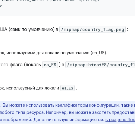
>
США (язык по умолчанию) в
/mipmap/country_flag.png
:
ок, используемый для локали по умолчанию (en_US).
кого флага (локаль
es_ES
) в
/mipmap-b+es+ES/country_f
ок, используемый для локали
.
es_ES
.
Вы можете использовать квалификаторы конфигурации, такие 
любого типа ресурса. Например, вы можете захотеть предоста
х изображений. Дополнительную информацию см.
в разделе Ло