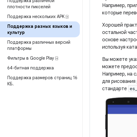
Поддержка различной
Например, при
плотности пикселей
которые перев
Поддержка нескольких APK ⍈
Хорошей практ
Поддержка разных языков и
остальной част
культур
основе настро
Поддержка различных версий
используя ката
платформы
Фильтры в Google Play ⍈
Вы можете ука
можете предо
64-битная поддержка
Например, на 
Поддержка размеров страниц 16
для рисования
КБ
.
стандарте
es