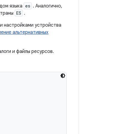
одом языка
es
. Аналогично,
страны
ES
.
ми настройками устройства
ение альтернативных
алоги и файлы ресурсов.