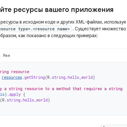
йте ресурсы вашего приложения
 ресурсы в исходном коде и других XML-файлах, используя
esource type>.<resource name>
. Существует множество
образом, как показано в следующих примерах:
Ява
ring resource
resources
.
getString
(
R
.
string
.
hello_world
)
y a string resource to a method that requires a string
is
).
apply
{
(
R
.
string
.
hello_world
)