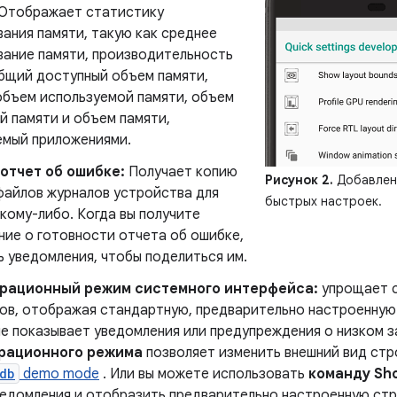
 Отображает статистику
ания памяти, такую ​​как среднее
вание памяти, производительность
общий доступный объем памяти,
объем используемой памяти, объем
й памяти и объем памяти,
емый приложениями.
отчет об ошибке:
Получает копию
Рисунок 2.
Добавлени
файлов журналов устройства для
быстрых настроек.
кому-либо. Когда вы получите
ние о готовности отчета об ошибке,
 уведомления, чтобы поделиться им.
рационный режим системного интерфейса:
упрощает с
ов, отображая стандартную, предварительно настроенную 
не показывает уведомления или предупреждения о низком 
рационного режима
позволяет изменить внешний вид ст
db
demo mode
. Или вы можете использовать
команду Sh
ведомления и отобразить предварительно настроенную стр