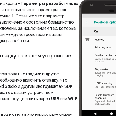
ти экрана
«Параметры разработчика»
ючать и выключать параметры, как
сунке 1. Оставьте этот параметр
 выключенном состоянии большинство
ключены, за исключением тех, которые
язи между устройством и вашим
ля разработки.
тладку на вашем устройстве
.
пользовать отладчик и другие
необходимо включить отладку, что
id Studio и другим инструментам SDK
вать с вашим устройством.
можно осуществить через
USB
или
Wi-Fi
дку по USB
в системных настройках