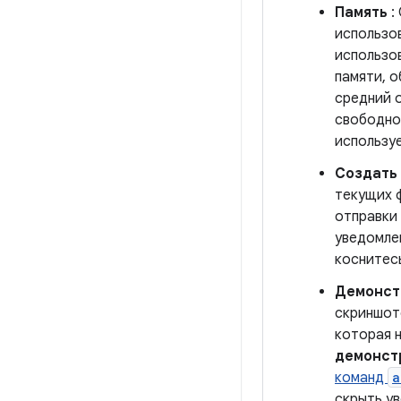
Память
:
использов
использо
памяти, 
средний 
свободно
использу
Создать 
текущих 
отправки 
уведомле
коснитесь
Демонст
скриншот
которая 
демонст
команд
a
скрыть у