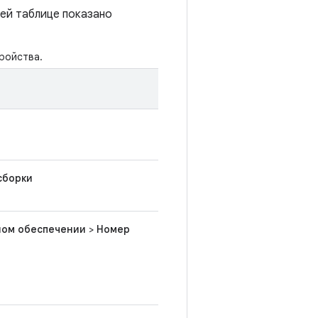
ей таблице показано
ройства.
сборки
ном обеспечении
>
Номер