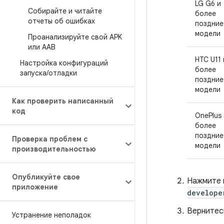
LG G6 и
Собирайте и читайте
более
отчеты об ошибках
поздние
модели
Проанализируйте свой APK
или AAB
HTC U11 
Настройка конфигураций
более
запуска
/
отладки
поздние
модели
Как проверить написанный
код
OnePlus 
более
поздние
Проверка проблем с
модели
производительностью
Опубликуйте свое
Нажмите 
приложение
develope
Вернитес
Устранение неполадок