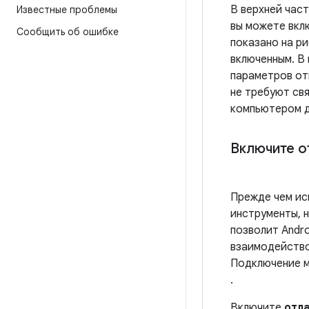
В верхней час
Известные проблемы
вы можете вкл
Сообщить об ошибке
показано на ри
включенным. В
параметров от
не требуют св
компьютером д
Включите о
Прежде чем ис
инструменты, 
позволит Andro
взаимодейство
Подключение 
.
Включите
отла