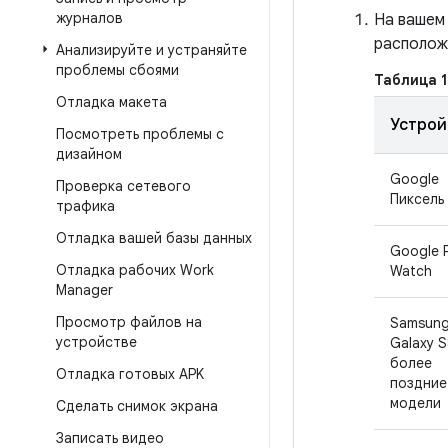
журналов
На вашем
располож
Анализируйте и устраняйте
проблемы сбоями
Таблица 1
Отладка макета
Устрой
Посмотреть проблемы с
дизайном
Google
Проверка сетевого
Пиксель
трафика
Отладка вашей базы данных
Google P
Отладка рабочих Work
Watch
Manager
Просмотр файлов на
Samsun
устройстве
Galaxy S
более
Отладка готовых APK
поздние
модели
Сделать снимок экрана
Записать видео