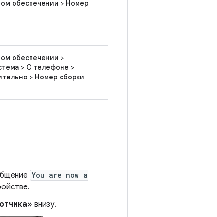
ном обеспечении
>
Номер
ном обеспечении
>
стема
>
О телефоне
>
ительно
>
Номер сборки
ообщение
You are now a
ройстве.
отчика»
внизу.