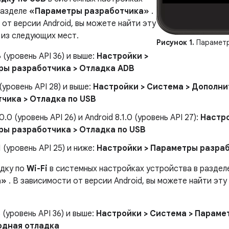
разделе
«Параметры разработчика»
.
от версии Android, вы можете найти эту
 из следующих мест.
Рисунок 1.
Параметр
 (уровень API 36) и выше:
Настройки >
ры разработчика > Отладка ADB
 (уровень API 28) и выше:
Настройки > Система > Дополни
чика > Отладка по USB
0.0 (уровень API 26) и Android 8.1.0 (уровень API 27):
Настро
ы разработчика > Отладка по USB
1 (уровень API 25) и ниже:
Настройки > Параметры разраб
дку по
Wi-Fi
в системных настройках устройства в разде
а»
. В зависимости от версии Android, вы можете найти эт
6 (уровень API 36) и выше:
Настройки > Система > Параме
одная отладка